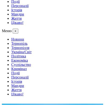
Події
Персоналії
Історія
Мандри
Життя
Цікаво!
Меню
×
Новини
Тернопіль
Тернопілля
Україна/Світ
Політика
Економіка
Суспільство
Кримінал
Події
Персоналії
Історія
Мандри
Життя
Цікаво!