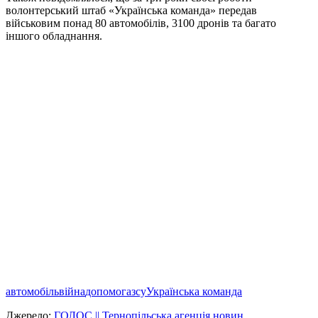
волонтерський штаб «Українська команда» передав
військовим понад 80 автомобілів, 3100 дронів та багато
іншого обладнання.
автомобіль
війна
допомога
зсу
Українська команда
Джерело:
ГОЛОС || Тернопільська агенція новин