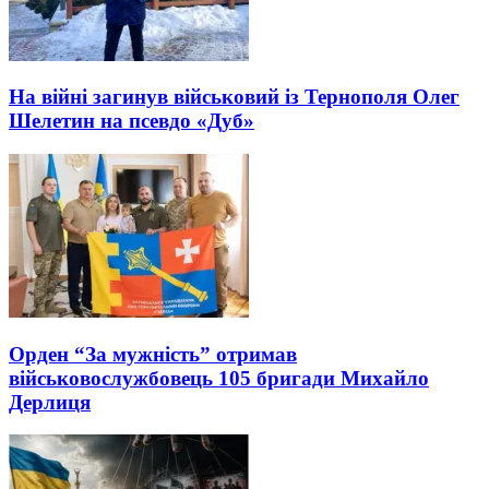
На війні загинув військовий із Тернополя Олег
Шелетин на псевдо «Дуб»
Орден “За мужність” отримав
військовослужбовець 105 бригади Михайло
Дерлиця