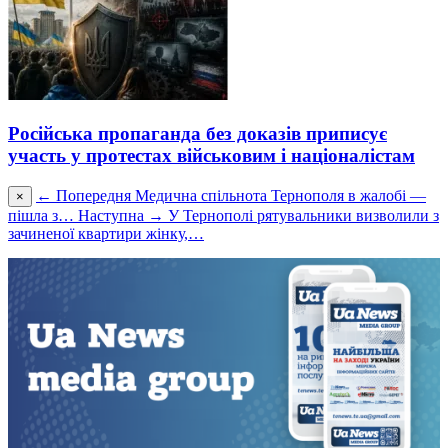
Російська пропаганда без доказів приписує
участь у протестах військовим і націоналістам
← Попередня
Медична спільнота Тернополя в жалобі —
×
пішла з…
Наступна →
У Тернополі рятувальники визволили з
зачиненої квартири жінку,…