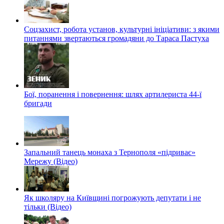
Соцзахист, робота установ, культурні ініціативи: з якими
питаннями звертаються громадяни до Тараса Пастуха
Бої, поранення і повернення: шлях артилериста 44-ї
бригади
Запальний танець монаха з Тернополя «підриває»
Мережу (Відео)
Як школяру на Київщині погрожують депутати і не
тільки (Відео)