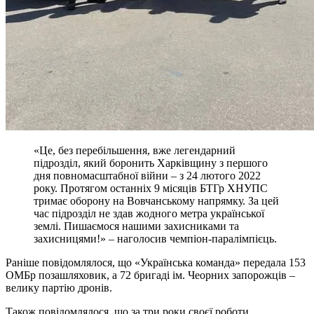
«Це, без перебільшення, вже легендарний
підрозділ, який боронить Харківщину з першого
дня повномасштабної війни – з 24 лютого 2022
року. Протягом останніх 9 місяців БТГр ХНУПС
тримає оборону на Вовчанському напрямку. За цей
час підрозділ не здав жодного метра української
землі. Пишаємося нашими захисниками та
захисницями!» – наголосив чемпіон-паралімпієць.
Раніше повідомлялося, що «Українська команда» передала 153
ОМБр позашляховик, а 72 бригаді ім. Чеорних запорожців –
велику партію дронів.
Також повідомлялося, що за три роки своєї роботи