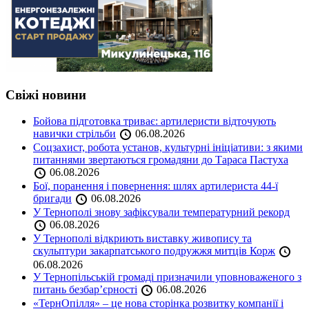
Свіжі новини
Бойова підготовка триває: артилеристи відточують
навички стрільби
06.08.2026
Соцзахист, робота установ, культурні ініціативи: з якими
питаннями звертаються громадяни до Тараса Пастуха
06.08.2026
Бої, поранення і повернення: шлях артилериста 44-ї
бригади
06.08.2026
У Тернополі знову зафіксували температурний рекорд
06.08.2026
У Тернополі відкриють виставку живопису та
скульптури закарпатського подружжя митців Корж
06.08.2026
У Тернопільській громаді призначили уповноваженого з
питань безбар’єрності
06.08.2026
«ТернОпілля» – це нова сторінка розвитку компанії і