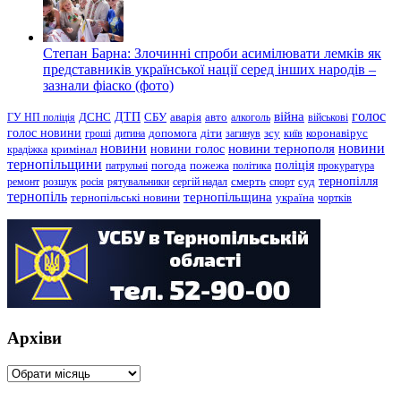
Степан Барна: Злочинні спроби асимілювати лемків як
представників української нації серед інших народів –
зазнали фіаско (фото)
голос
війна
ДТП
ГУ НП поліція
ДСНС
СБУ
аварія
авто
алкоголь
військові
голос новини
зсу
гроші
дитина
допомога
діти
загинув
київ
коронавірус
новини
новини тернополя
новини
новини голос
кримінал
крадіжка
тернопільщини
поліція
патрульні
погода
пожежа
політика
прокуратура
тернопілля
суд
ремонт
розшук
росія
рятувальники
сергій надал
смерть
спорт
тернопіль
тернопільщина
україна
тернопільські новини
чортків
Архіви
Архіви