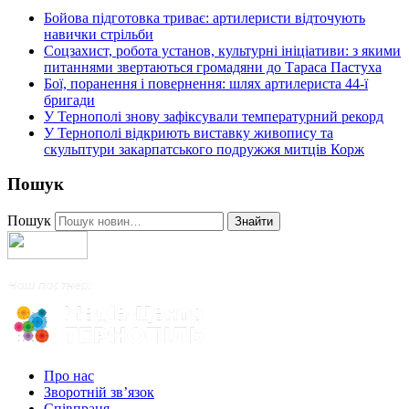
Бойова підготовка триває: артилеристи відточують
навички стрільби
Соцзахист, робота установ, культурні ініціативи: з якими
питаннями звертаються громадяни до Тараса Пастуха
Бої, поранення і повернення: шлях артилериста 44-ї
бригади
У Тернополі знову зафіксували температурний рекорд
У Тернополі відкриють виставку живопису та
скульптури закарпатського подружжя митців Корж
Пошук
Пошук
Знайти
Про нас
Зворотній зв’язок
Співпраця