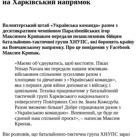
на Харківський напрямок
Волонтерський штаб «Українська команда» разом з
десятикратним чемпіоном Паралімпійських ігор
Максимом Крипаком передали позашляховик бійцям
батальйонно-тактичної групи ХНУПС, які боронять країну
на Вовчанському напрямку. Про це повідомив у Facebook
Максим Крипак.
«Маємо об’єднуватись, щоб вистояти. Пікап
Nissan Navara ми передали нашим землякам-
військовим спільними зусиллями разом з
хлопцями та дівчатами з «Української команди»,
яка з перших днів війни допомагає і війську, і
цивільним. Техніка працюватиме у батальйонній
тактичній групі Харківського національного
університету Повітряних Сил ім. Івана Кожедуба.
Разом зможемо більше! Добре спрацювали разом з
«Українською командою». Впевнений, це буде не
єдиний наш спільний проєкт», – написав Максим
Крипак.
Він розповів, що батальйонно-тактична група ХНУПС зараз