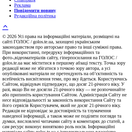
Реклама
Повідомити новину
Редакційна політика
© 2026 Усі права на інформаційні матеріали, розміщені на
сайті ГОЛОС / golos.te.ua, захищені українським
законодавством про авторське право та інші суміжні права.
При використанні, передруку інформаційних та
фото-,відеоматеріалів сайту, гіперпосилання на ГОЛОС /
golos.te.ua має міститися в першому абзаці тексту. Точка зору
редакції може не збігатися з точкою зору автора, а усі
опубліковані матеріали не претендують на об’єктивність та
всебічність висвітлення теми, про яку йдеться. Користуючись
Сайтом, відвідувач підтверджує, що досяг 21-річного віку. У
разі, якщо Ви не досягли 21-річного віку — не розпочинайте
або припиніть користування Сайтом. Адміністрація Сайту не
несе відповідальності за законність використання Сайту та
його сервісів Користувачем, який не досяг 21-річного віку.
Редакція не відповідає за достовірність та тлумачення
наведеної інформації, а також може не поділяти погляди та
думки, висловлені читачами сайту в коментарях до статей, а
сам ресурс виконує винятково роль носія. Інформаційні
матеріали сайту golos.te.ua є інтелектуальною власністю