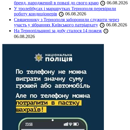
бренд, народжений в повазі до свого краю
06.08.2026
У тролейбусах і маршрутках Тернополя перевірили
роботу кондиціонерів
06.08.2026
Священнику з Тернополя заборонили служити через
участь у зібраннях Київського патріархату
06.08.2026
На Тернопільщині за добу сталося 14 пожеж
06.08.2026