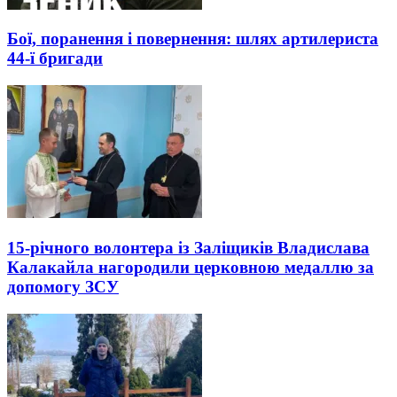
Бої, поранення і повернення: шлях артилериста
44-ї бригади
15-річного волонтера із Заліщиків Владислава
Калакайла нагородили церковною медаллю за
допомогу ЗСУ