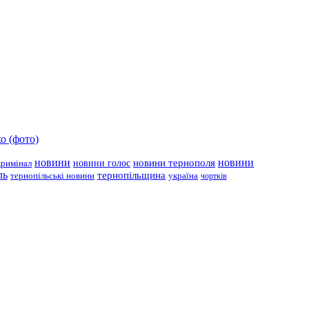
о (фото)
новини
новини тернополя
новини
новини голос
кримінал
ль
тернопільщина
україна
тернопільські новини
чортків