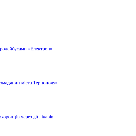
тролейбусами «Електрон»
омадянин міста Тернополя»
оронців через дії лікарів