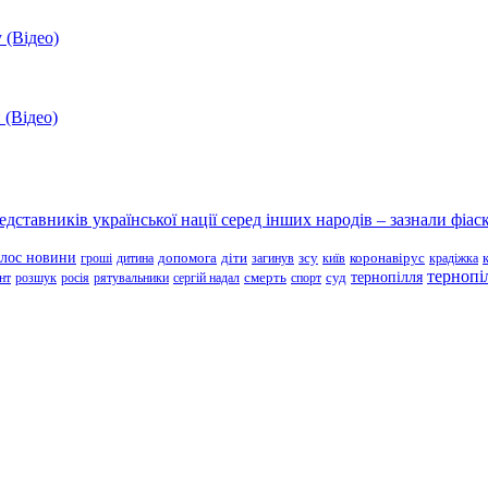
 (Відео)
 (Відео)
ставників української нації серед інших народів – зазнали фіаск
олос новини
зсу
гроші
дитина
допомога
діти
загинув
київ
коронавірус
крадіжка
тернопі
тернопілля
суд
нт
розшук
росія
рятувальники
сергій надал
смерть
спорт