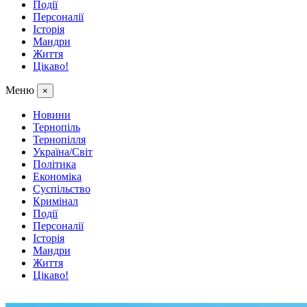
Події
Персоналії
Історія
Мандри
Життя
Цікаво!
Меню
×
Новини
Тернопіль
Тернопілля
Україна/Світ
Політика
Економіка
Суспільство
Кримінал
Події
Персоналії
Історія
Мандри
Життя
Цікаво!