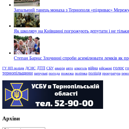
Запальний танець монаха з Тернополя «підриває» Мережу
Як школяру на Київщині погрожують депутати і не тільки
Степан Барна: Злочинні спроби асимілювати лемків як пред
голос
війна
г
ДТП
ГУ НП поліція
ДСНС
СБУ
аварія
авто
алкоголь
військові
тернопільщини
поліція
патрульні
погода
пожежа
політика
прокуратура
ремо
Архіви