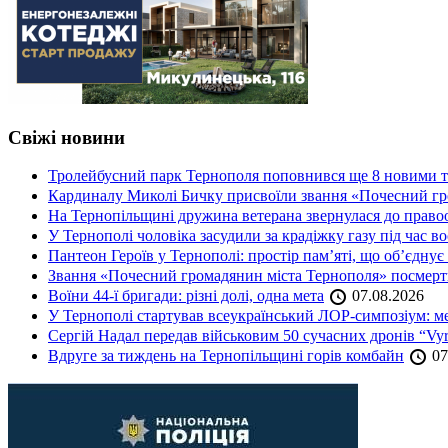
Свіжі новини
Тролейбусний парк Тернополя поповнився ще 8 новими 
Кардиналу Миколі Бичку присвоїли звання «Почесний гр
На Тернопільщині дружина ветерана звернулася до правоох
У Тернополі чоловіка засудили за крадіжку газу під час в
Пантеон Героїв у Тернополі: простір пам’яті, що об’єднує
Звання «Почесний громадянин міста Тернополя» посмерт
Воїни 44-ї бригади: різні долі, одна мета
07.08.2026
У Тернополі стартував всеукраїнський ЛОР-симпозіум: ме
Сергій Надал передав військовим 50 сучасних дронів “Vyr
Вдруге за тиждень на Тернопільщині горів комбайн
07