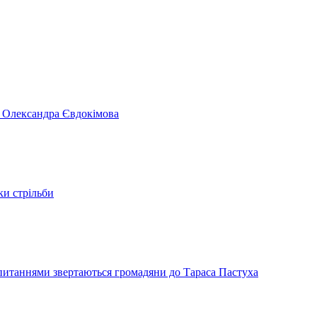
я Олександра Євдокімова
ки стрільби
и питаннями звертаються громадяни до Тараса Пастуха