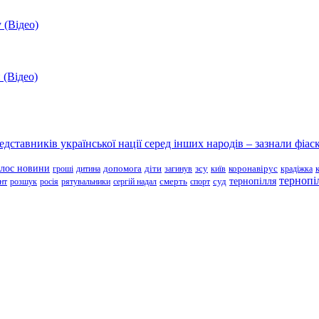
 (Відео)
 (Відео)
ставників української нації серед інших народів – зазнали фіаск
олос новини
зсу
гроші
дитина
допомога
діти
загинув
київ
коронавірус
крадіжка
тернопі
тернопілля
суд
нт
розшук
росія
рятувальники
сергій надал
смерть
спорт