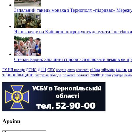
Запальний танець монаха з Тернополя «підриває» Мережу
Як школяру на Київщині погрожують депутати і не тільки
Степан Барна: Злочинні спроби асимілювати лемків як пред
голос
війна
г
ДТП
ГУ НП поліція
ДСНС
СБУ
аварія
авто
алкоголь
військові
тернопільщини
поліція
патрульні
погода
пожежа
політика
прокуратура
ремо
Архіви