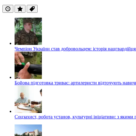
Останні
Популярні
Теги
Чемпіон України став добровольцем: історія нацгвардійц
Бойова підготовка триває: артилеристи відточують навич
Соцзахист, робота установ, культурні ініціативи: з яким