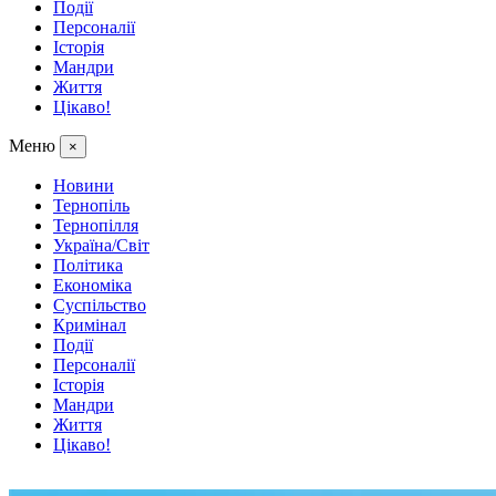
Події
Персоналії
Історія
Мандри
Життя
Цікаво!
Меню
×
Новини
Тернопіль
Тернопілля
Україна/Світ
Політика
Економіка
Суспільство
Кримінал
Події
Персоналії
Історія
Мандри
Життя
Цікаво!