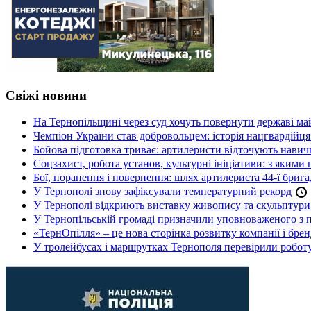
Свіжі новини
На Тернопільщині через суд хочуть повернути державі май
Чемпіон України став добровольцем: історія нацгвардійц
Бойова підготовка триває: артилеристи відточують навич
Соцзахист, робота установ, культурні ініціативи: з яким
Бої, поранення і повернення: шлях артилериста 44-ї бриг
У Тернополі знову зафіксували температурний рекорд
У Тернополі відкриють виставку живопису та скульптур
У Тернопільській громаді призначили уповноваженого з п
«ТернОпілля» – це нова сторінка розвитку компанії і бре
У тролейбусах і маршрутках Тернополя перевірили робот