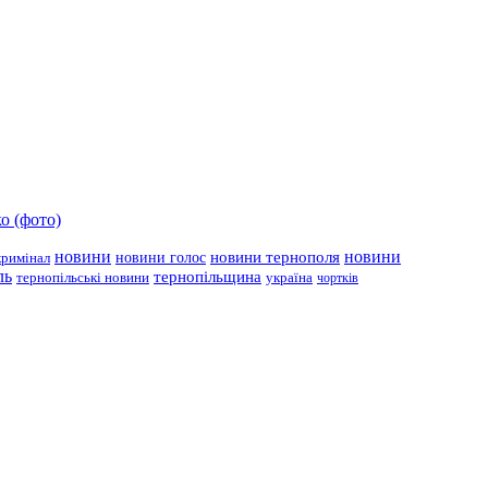
о (фото)
новини
новини тернополя
новини
новини голос
кримінал
ль
тернопільщина
україна
тернопільські новини
чортків