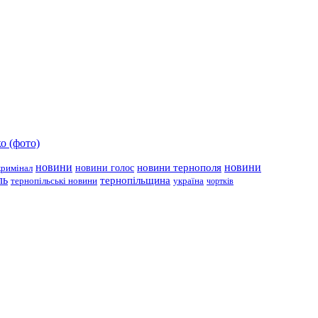
о (фото)
новини
новини тернополя
новини
новини голос
кримінал
ль
тернопільщина
україна
тернопільські новини
чортків