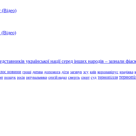
 (Відео)
 (Відео)
ставників української нації серед інших народів – зазнали фіаск
олос новини
зсу
гроші
дитина
допомога
діти
загинув
київ
коронавірус
крадіжка
тернопі
тернопілля
суд
нт
розшук
росія
рятувальники
сергій надал
смерть
спорт