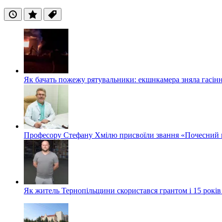
Останні
Популярні
Теги
Як бачать пожежу рятувальники: екшнкамера зняла гасін
Професору Стефану Хмілю присвоїли звання «Почесний 
Як житель Тернопільщини скористався грантом і 15 років