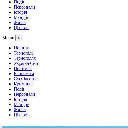
Події
Персоналії
Історія
Мандри
Життя
Цікаво!
Меню
×
Новини
Тернопіль
Тернопілля
Україна/Світ
Політика
Економіка
Суспільство
Кримінал
Події
Персоналії
Історія
Мандри
Життя
Цікаво!