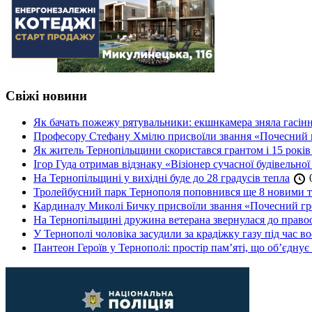
Свіжі новини
Як бачать пожежу рятувальники: екшнкамера зняла гасін
Професору Стефану Хмілю присвоїли звання «Почесний 
Як житель Тернопільщини скористався грантом і 15 років
Ігор Гуда отримав відзнаку «Візіонер сучасної будівельної
На Тернопільщині у вихідні буде до 28 градусів тепла
0
Тролейбусний парк Тернополя поповнився ще 8 новими 
Кардиналу Миколі Бичку присвоїли звання «Почесний гр
На Тернопільщині дружина ветерана звернулася до правоох
У Тернополі чоловіка засудили за крадіжку газу під час в
Пантеон Героїв у Тернополі: простір пам’яті, що об’єднує