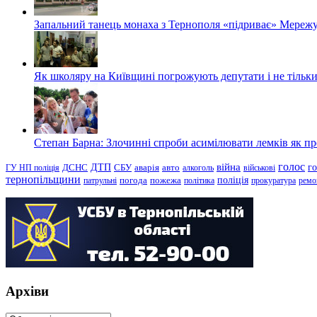
Запальний танець монаха з Тернополя «підриває» Мережу
Як школяру на Київщині погрожують депутати і не тільки
Степан Барна: Злочинні спроби асимілювати лемків як пред
голос
війна
г
ДТП
ГУ НП поліція
ДСНС
СБУ
аварія
авто
алкоголь
військові
тернопільщини
поліція
патрульні
погода
пожежа
політика
прокуратура
ремо
Архіви