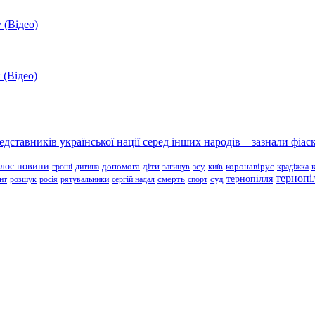
 (Відео)
 (Відео)
ставників української нації серед інших народів – зазнали фіаск
олос новини
зсу
гроші
дитина
допомога
діти
загинув
київ
коронавірус
крадіжка
тернопі
тернопілля
суд
нт
розшук
росія
рятувальники
сергій надал
смерть
спорт