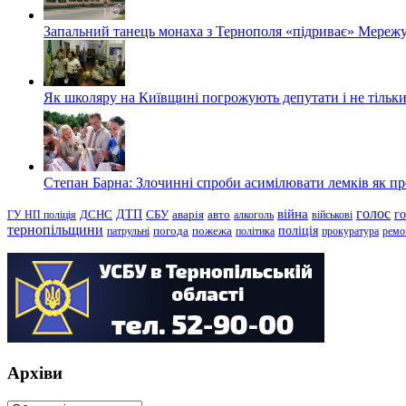
Запальний танець монаха з Тернополя «підриває» Мережу
Як школяру на Київщині погрожують депутати і не тільки
Степан Барна: Злочинні спроби асимілювати лемків як пред
голос
війна
г
ДТП
ГУ НП поліція
ДСНС
СБУ
аварія
авто
алкоголь
військові
тернопільщини
поліція
патрульні
погода
пожежа
політика
прокуратура
ремо
Архіви