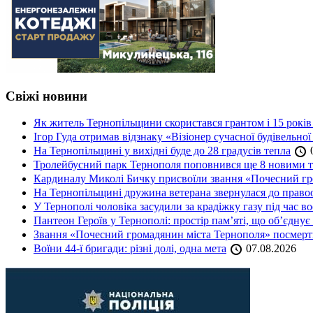
Свіжі новини
Як житель Тернопільщини скористався грантом і 15 років
Ігор Гуда отримав відзнаку «Візіонер сучасної будівельної
На Тернопільщині у вихідні буде до 28 градусів тепла
0
Тролейбусний парк Тернополя поповнився ще 8 новими 
Кардиналу Миколі Бичку присвоїли звання «Почесний гр
На Тернопільщині дружина ветерана звернулася до правоох
У Тернополі чоловіка засудили за крадіжку газу під час в
Пантеон Героїв у Тернополі: простір пам’яті, що об’єднує
Звання «Почесний громадянин міста Тернополя» посмерт
Воїни 44-ї бригади: різні долі, одна мета
07.08.2026