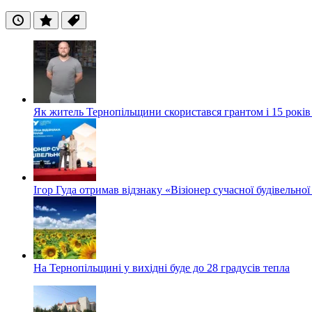
Останні
Популярні
Теги
Як житель Тернопільщини скористався грантом і 15 років
Ігор Гуда отримав відзнаку «Візіонер сучасної будівельної
На Тернопільщині у вихідні буде до 28 градусів тепла