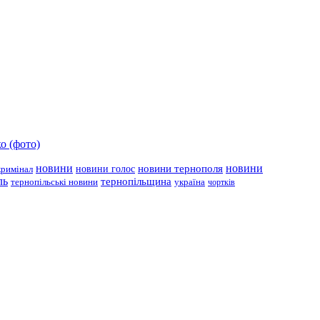
о (фото)
новини
новини тернополя
новини
новини голос
кримінал
ль
тернопільщина
україна
тернопільські новини
чортків