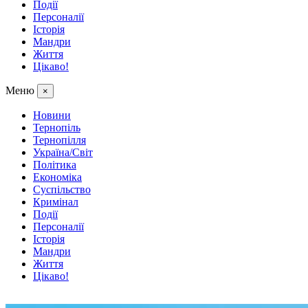
Події
Персоналії
Історія
Мандри
Життя
Цікаво!
Меню
×
Новини
Тернопіль
Тернопілля
Україна/Світ
Політика
Економіка
Суспільство
Кримінал
Події
Персоналії
Історія
Мандри
Життя
Цікаво!