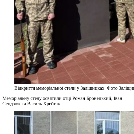
Відкриття меморіальної стели у Заліщицках. Фото Заліщиц
Меморіальну стелу освятили отці Роман Бронецький, Іван
Сендзюк та Василь Хребтак.