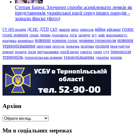
Степан Барна: Злочинні спроби асимілювати лемків як
представників української нації серед інших народів –
зазнали фіаско (фото)
голос
війна
ДТП
ГУ НП поліція
ДСНС
СБУ
аварія
авто
алкоголь
військові
голос новини
зсу
гроші
дитина
допомога
діти
загинув
київ
коронавірус
новини
новини тернополя
новини
новини голос
кримінал
крадіжка
тернопільщини
поліція
патрульні
погода
пожежа
політика
прокуратура
тернопілля
суд
ремонт
розшук
росія
рятувальники
сергій надал
смерть
спорт
тернопіль
тернопільщина
україна
тернопільські новини
чортків
Архіви
Архіви
Ми в соціальних мережах