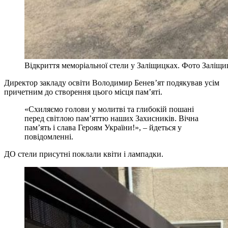
Відкриття меморіальної стели у Заліщицках. Фото Заліщиц
Директор закладу освіти Володимир Бенев’ят подякував усім
причетним до створення цього місця пам’яті.
«Схиляємо голови у молитві та глибокій пошані
перед світлою пам’яттю наших Захисників. Вічна
пам’ять і слава Героям України!», – йдеться у
повідомленні.
ДО стели присутні поклали квіти і лампадки.