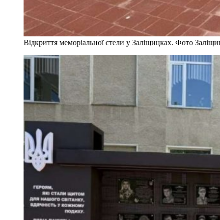
Відкриття меморіальної стели у Заліщицках. Фото Заліщиц