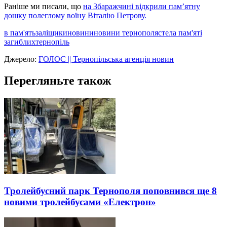
Раніше ми писали, що
на Збаражчині відкрили пам’ятну
дошку полеглому воїну Віталію Петрову.
в пам'ять
заліщики
новини
новини тернополя
стела пам'яті
загиблих
тернопіль
Джерело:
ГОЛОС || Тернопільська агенція новин
Перегляньте також
Тролейбусний парк Тернополя поповнився ще 8
новими тролейбусами «Електрон»