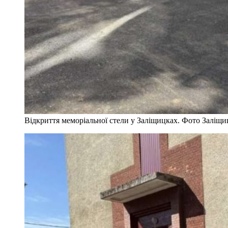
Відкриття меморіальної стели у Заліщицках. Фото Заліщиц