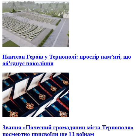
Пантеон Героїв у Тернополі: простір пам’яті, що
об’єднує покоління
Звання «Почесний громадянин міста Тернополя»
посмертно присвоїли ще 13 воїнам