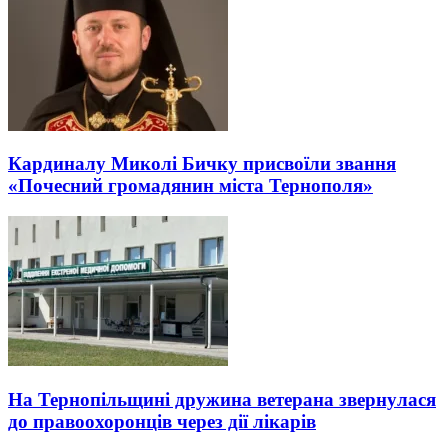
Кардиналу Миколі Бичку присвоїли звання
«Почесний громадянин міста Тернополя»
На Тернопільщині дружина ветерана звернулася
до правоохоронців через дії лікарів