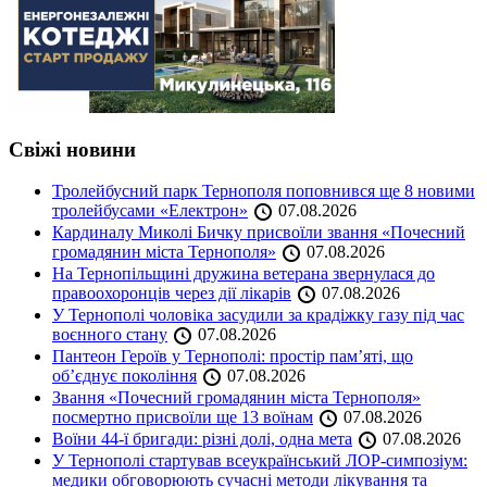
Свіжі новини
Тролейбусний парк Тернополя поповнився ще 8 новими
тролейбусами «Електрон»
07.08.2026
Кардиналу Миколі Бичку присвоїли звання «Почесний
громадянин міста Тернополя»
07.08.2026
На Тернопільщині дружина ветерана звернулася до
правоохоронців через дії лікарів
07.08.2026
У Тернополі чоловіка засудили за крадіжку газу під час
воєнного стану
07.08.2026
Пантеон Героїв у Тернополі: простір пам’яті, що
об’єднує покоління
07.08.2026
Звання «Почесний громадянин міста Тернополя»
посмертно присвоїли ще 13 воїнам
07.08.2026
Воїни 44-ї бригади: різні долі, одна мета
07.08.2026
У Тернополі стартував всеукраїнський ЛОР-симпозіум:
медики обговорюють сучасні методи лікування та