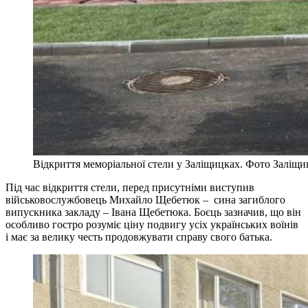
Відкриття меморіальної стели у Заліщицках. Фото Заліщиц
Під час відкриття стели, перед присутніми виступив
військовослужбовець Михайло Щебетюк – сина загиблого
випускника закладу – Івана Щебетюка. Боєць зазначив, що він
особливо гостро розуміє ціну подвигу усіх українських воїнів
і має за велику честь продовжувати справу свого батька.