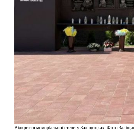
Відкриття меморіальної стели у Заліщицках. Фото Заліщиц