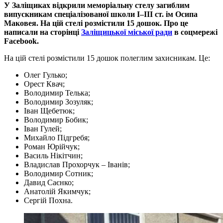
У Заліщиках відкрили
меморіальну
стелу
загиблим
випускникам
спеціалізованої
школи
І
–
ІІІ
ст
.
ім
Осипа
Маковея. На цій стелі розмістили 15 дошок. Про це
написали на сторінці
Заліщицької міської ради
в соцмережі
Facebook.
На цій стелі розмістили 15 дошок полеглим захисникам. Це:
Олег Гулько;
Орест Квач;
Володимир Телька;
Володимир Зозуляк;
Іван Щебетюк;
Володимир Бобик;
Іван Гулей;
Михайло Підгребя;
Роман Юрійчук;
Василь Нікітчин;
Владислав Прохорчук – Іванів;
Володимир Сотник;
Давид Саєнко;
Анатолій Якимчук;
Сергій Похна.