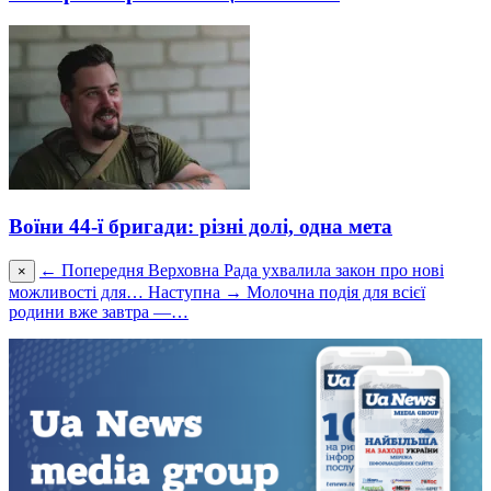
Воїни 44-ї бригади: різні долі, одна мета
← Попередня
Верховна Рада ухвалила закон про нові
×
можливості для…
Наступна →
Молочна подія для всієї
родини вже завтра —…