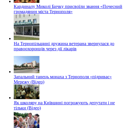
Кардиналу Миколі Бичку присвоїли звання «Почесний
громадянин міста Тернополя»
На Тернопільщині дружина ветерана звернулася до
правоохоронців через дії лікарів
Запальний танець монаха з Тернополя «підриває»
Мережу (Відео)
Як школяру на Київщині погрожують депутати і не
тільки (Відео)