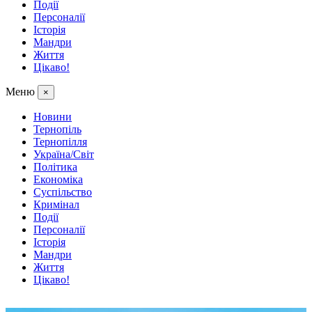
Події
Персоналії
Історія
Мандри
Життя
Цікаво!
Меню
×
Новини
Тернопіль
Тернопілля
Україна/Світ
Політика
Економіка
Суспільство
Кримінал
Події
Персоналії
Історія
Мандри
Життя
Цікаво!