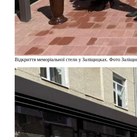
Відкриття меморіальної стели у Заліщицках. Фото Заліщиц