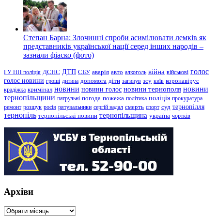
Степан Барна: Злочинні спроби асимілювати лемків як
представників української нації серед інших народів –
зазнали фіаско (фото)
голос
війна
ДТП
ГУ НП поліція
ДСНС
СБУ
аварія
авто
алкоголь
військові
голос новини
зсу
гроші
дитина
допомога
діти
загинув
київ
коронавірус
новини
новини тернополя
новини
новини голос
кримінал
крадіжка
тернопільщини
поліція
патрульні
погода
пожежа
політика
прокуратура
тернопілля
суд
ремонт
розшук
росія
рятувальники
сергій надал
смерть
спорт
тернопіль
тернопільщина
україна
тернопільські новини
чортків
Архіви
Архіви