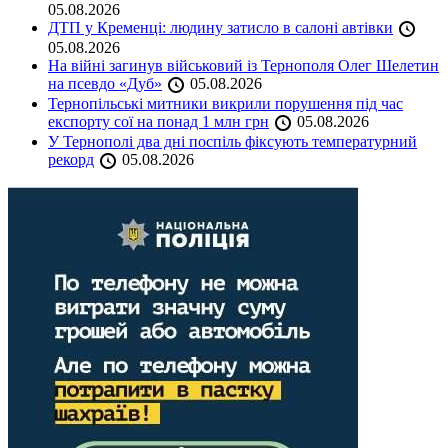
05.08.2026
ДТП у Кременці: людину затисло в салоні автівки
05.08.2026
На війні загинув військовий із Тернополя Олег Шелетин
на псевдо «Дуб»
05.08.2026
Тернопільські митники викрили порушення під час
експорту сої на понад 1 млн грн
05.08.2026
У Тернополі два дні поспіль фіксують температурний
рекорд
05.08.2026