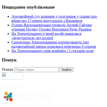
Нещодавно опубліковане
Апеляційний суд залишив у силі вирок у справі про
вбивство 17-річної випускниці з Вишнівця
Голова Васильковецької громади Андрій Гайдаш
отримав Подяку Голови Верховної Ради України
На Тернопільщині п’яний водій намагався
«відкупитися» від поліції
Синоптики Тернопільщини попереджають про
надзвичайний рівень пожежної небезпеки 6 серпня
На Тернопільщині горів комбайн і 5 гектарів поля
Пошук
Пошук
Знайти