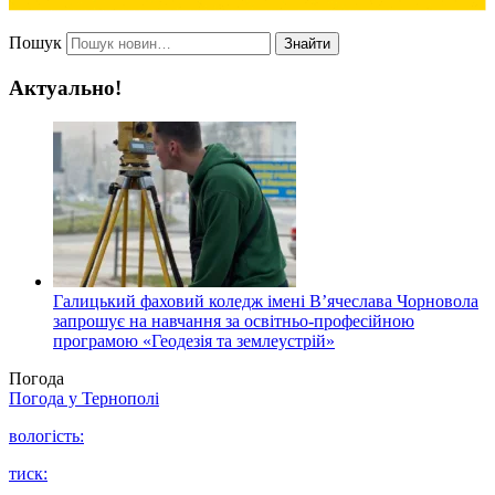
Пошук
Знайти
Актуально!
Галицький фаховий коледж імені В’ячеслава Чорновола
запрошує на навчання за освітньо-професійною
програмою «Геодезія та землеустрій»
Погода
Погода у
Тернополі
вологість:
тиск: