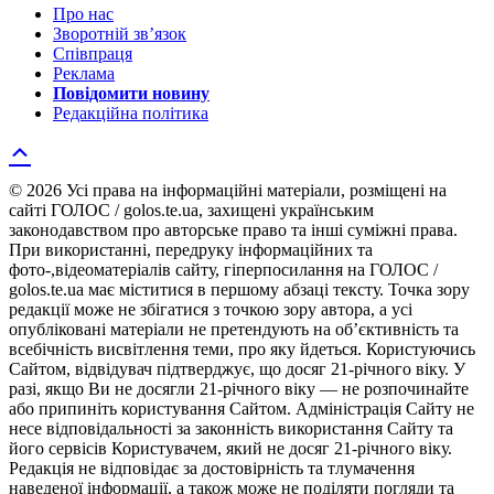
Про нас
Зворотній зв’язок
Співпраця
Реклама
Повідомити новину
Редакційна політика
© 2026 Усі права на інформаційні матеріали, розміщені на
сайті ГОЛОС / golos.te.ua, захищені українським
законодавством про авторське право та інші суміжні права.
При використанні, передруку інформаційних та
фото-,відеоматеріалів сайту, гіперпосилання на ГОЛОС /
golos.te.ua має міститися в першому абзаці тексту. Точка зору
редакції може не збігатися з точкою зору автора, а усі
опубліковані матеріали не претендують на об’єктивність та
всебічність висвітлення теми, про яку йдеться. Користуючись
Сайтом, відвідувач підтверджує, що досяг 21-річного віку. У
разі, якщо Ви не досягли 21-річного віку — не розпочинайте
або припиніть користування Сайтом. Адміністрація Сайту не
несе відповідальності за законність використання Сайту та
його сервісів Користувачем, який не досяг 21-річного віку.
Редакція не відповідає за достовірність та тлумачення
наведеної інформації, а також може не поділяти погляди та