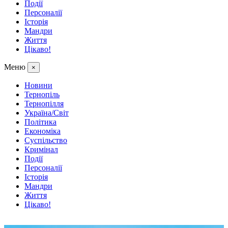
Події
Персоналії
Історія
Мандри
Життя
Цікаво!
Меню
×
Новини
Тернопіль
Тернопілля
Україна/Світ
Політика
Економіка
Суспільство
Кримінал
Події
Персоналії
Історія
Мандри
Життя
Цікаво!