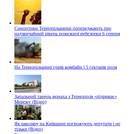
Синоптики Тернопільщини попереджають про
надзвичайний рівень пожежної небезпеки 6 серпня
На Тернопільщині горів комбайн і 5 гектарів поля
Запальний танець монаха з Тернополя «підриває»
Мережу (Відео)
Як школяру на Київщині погрожують депутати і не
тільки (Відео)