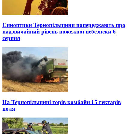
Синоптики Тернопільщини попереджають про
надзвичайний рівень пожежної небезпеки 6
серпня
На Тернопільщині горів комбайн і 5 гектарів
поля