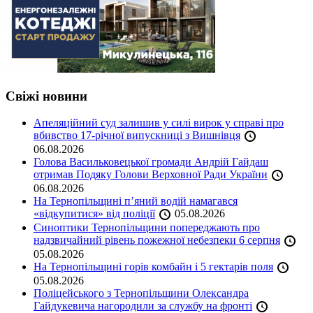
Свіжі новини
Апеляційний суд залишив у силі вирок у справі про
вбивство 17-річної випускниці з Вишнівця
06.08.2026
Голова Васильковецької громади Андрій Гайдаш
отримав Подяку Голови Верховної Ради України
06.08.2026
На Тернопільщині п’яний водій намагався
«відкупитися» від поліції
05.08.2026
Синоптики Тернопільщини попереджають про
надзвичайний рівень пожежної небезпеки 6 серпня
05.08.2026
На Тернопільщині горів комбайн і 5 гектарів поля
05.08.2026
Поліцейського з Тернопільщини Олександра
Гайдукевича нагородили за службу на фронті