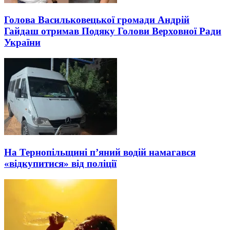
Голова Васильковецької громади Андрій
Гайдаш отримав Подяку Голови Верховної Ради
України
На Тернопільщині п’яний водій намагався
«відкупитися» від поліції