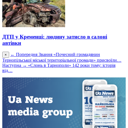
ДТП у Кременці: людину затисло в салоні
автівки
← Попередня
Звання «Почесний громадянин
×
Тернопільської міської територіальної громади» присвоїли…
Наступна →
«Слонь в Тарнополи» 142 роки тому: історія
від…