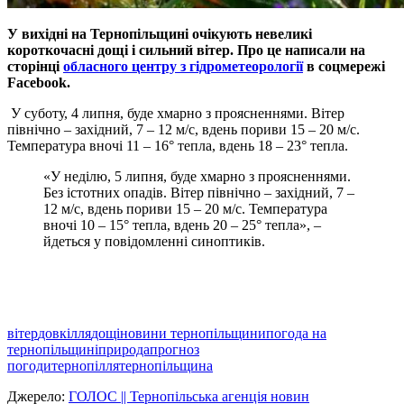
У вихідні на Тернопільщині очікують невеликі
короткочасні дощі і сильний вітер. Про це написали на
сторінці
обласного центру з гідрометеорології
в соцмережі
Facebook
.
У суботу, 4 липня, буде хмарно з проясненнями. Вітер
північно – західний, 7 – 12 м/с, вдень пориви 15 – 20 м/с.
Температура вночі 11 – 16° тепла, вдень 18 – 23° тепла.
«У неділю, 5 липня, буде хмарно з проясненнями.
Без істотних опадів. Вітер північно – західний, 7 –
12 м/с, вдень пориви 15 – 20 м/с. Температура
вночі 10 – 15° тепла, вдень 20 – 25° тепла», –
йдеться у повідомленні синоптиків.
вітер
довкілля
дощі
новини тернопільщини
погода на
тернопільщині
природа
прогноз
погоди
тернопілля
тернопільщина
Джерело:
ГОЛОС || Тернопільська агенція новин