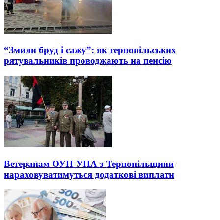
“Змили бруд і сажу”: як тернопільських
рятувальників проводжають на пенсію
Ветеранам ОУН-УПА з Тернопільщини
нараховуватимуться додаткові виплати