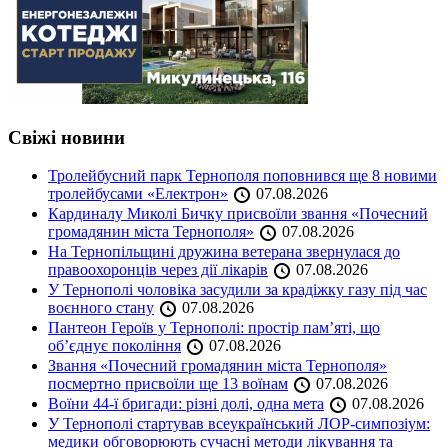
Свіжі новини
Тролейбусний парк Тернополя поповнився ще 8 новими
тролейбусами «Електрон»
07.08.2026
Кардиналу Миколі Бичку присвоїли звання «Почесний
громадянин міста Тернополя»
07.08.2026
На Тернопільщині дружина ветерана звернулася до
правоохоронців через дії лікарів
07.08.2026
У Тернополі чоловіка засудили за крадіжку газу під час
воєнного стану
07.08.2026
Пантеон Героїв у Тернополі: простір пам’яті, що
об’єднує покоління
07.08.2026
Звання «Почесний громадянин міста Тернополя»
посмертно присвоїли ще 13 воїнам
07.08.2026
Воїни 44-ї бригади: різні долі, одна мета
07.08.2026
У Тернополі стартував всеукраїнський ЛОР-симпозіум:
медики обговорюють сучасні методи лікування та