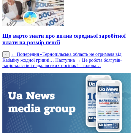
Що варто знати про вплив середньої заробітної
плати на розмір пенсії
← Попередня
«Тернопільська область не отримала від
×
Кабміну жодної гривні…
Наступна →
Це робота боягузів-
націоналістів і надалівських посіпак! – голова…