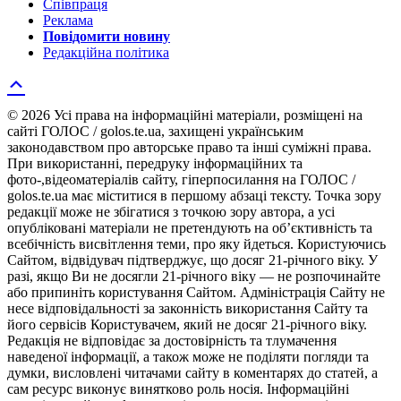
Співпраця
Реклама
Повідомити новину
Редакційна політика
© 2026 Усі права на інформаційні матеріали, розміщені на
сайті ГОЛОС / golos.te.ua, захищені українським
законодавством про авторське право та інші суміжні права.
При використанні, передруку інформаційних та
фото-,відеоматеріалів сайту, гіперпосилання на ГОЛОС /
golos.te.ua має міститися в першому абзаці тексту. Точка зору
редакції може не збігатися з точкою зору автора, а усі
опубліковані матеріали не претендують на об’єктивність та
всебічність висвітлення теми, про яку йдеться. Користуючись
Сайтом, відвідувач підтверджує, що досяг 21-річного віку. У
разі, якщо Ви не досягли 21-річного віку — не розпочинайте
або припиніть користування Сайтом. Адміністрація Сайту не
несе відповідальності за законність використання Сайту та
його сервісів Користувачем, який не досяг 21-річного віку.
Редакція не відповідає за достовірність та тлумачення
наведеної інформації, а також може не поділяти погляди та
думки, висловлені читачами сайту в коментарях до статей, а
сам ресурс виконує винятково роль носія. Інформаційні