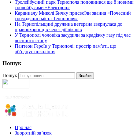
Тролейбусний парк Тернополя поповнився ще 8 новими
тролейбусами «Електрон»
Кардиналу Миколі Бичку присвоїли звання «Почесний
громадянин міста Тернополя»
На Тернопільщині дружина ветерана звернулася до
правоохоронців через дії лікарів
У Тернополі чоловіка засудили за крадіжку газу під час
воєнного стану
Пантеон Героїв у Тернополі: простір пам’яті, що
об’єднує покоління
Пошук
Пошук
Знайти
Про нас
Зворотній зв’язок