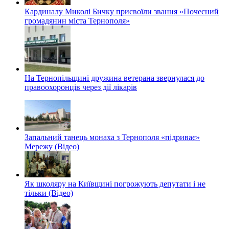
Кардиналу Миколі Бичку присвоїли звання «Почесний
громадянин міста Тернополя»
На Тернопільщині дружина ветерана звернулася до
правоохоронців через дії лікарів
Запальний танець монаха з Тернополя «підриває»
Мережу (Відео)
Як школяру на Київщині погрожують депутати і не
тільки (Відео)