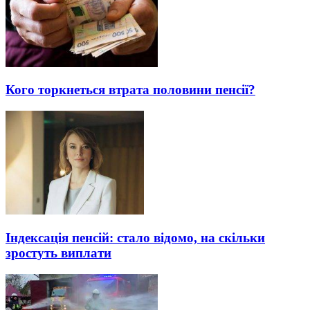
Кого торкнеться втрата половини пенсії?
Індексація пенсій: стало відомо, на скільки
зростуть виплати