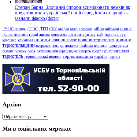
Степан Барна: Злочинні спроби асимілювати лемків як
представників української нації серед інших народів –
зазнали фіаско (фото)
голос
війна
ДТП
ГУ НП поліція
ДСНС
СБУ
аварія
авто
алкоголь
військові
голос новини
зсу
гроші
дитина
допомога
діти
загинув
київ
коронавірус
новини
новини тернополя
новини
новини голос
кримінал
крадіжка
тернопільщини
поліція
патрульні
погода
пожежа
політика
прокуратура
тернопілля
суд
ремонт
розшук
росія
рятувальники
сергій надал
смерть
спорт
тернопіль
тернопільщина
україна
тернопільські новини
чортків
Архіви
Архіви
Ми в соціальних мережах