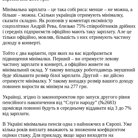
Мінімальна зарплата – це така собі риса: менше – не можна, а
більше – можна. Скільки українців отримують мінімалку,
сказати складно. Як розповів у коментарі ексміністр
соцполітики Андрій Рева, близько 75% співробітників дрібних
і середніх підприємств офіційно мають таку зарплату. Але це
тільки офіційно, мовляв, більшість з них отримують частину
доходу в конверті.
Тобто є два варіанти, при яких на вас відобразиться
підвищення мінімалки. Перший – ви отримуєте левову
частину зарплати в конверті, а офіційно живете на
мінімальний оклад. У такому випадку роботодавець змушений
буде збільшити розмір білої зарплати. Другий – ви дійсно
отримуєте мінімалку. У такому випадку розмір вашого доходу
повинен вирости як мінімум на 277 грн.
Українці, згідно із законопроектом про запуск другого рівня
пенсійного накопичення від “Слуги народу” (№2683)
щомісяця повинні будуть в середньому віддавати від 3 до 7%
від зарплати.
В Україні мінімальна пенсія одна з найнижчих в Європі. Уже
кілька років виплату вважають за зниженим коефіцієнтом
оцінки стажу. Для прикладу, якщо зараз виходити на