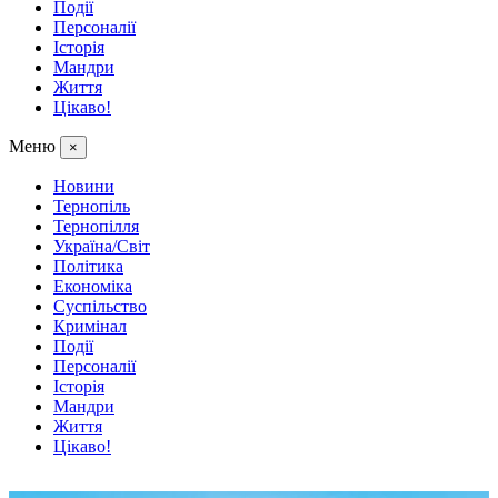
Події
Персоналії
Історія
Мандри
Життя
Цікаво!
Меню
×
Новини
Тернопіль
Тернопілля
Україна/Світ
Політика
Економіка
Суспільство
Кримінал
Події
Персоналії
Історія
Мандри
Життя
Цікаво!