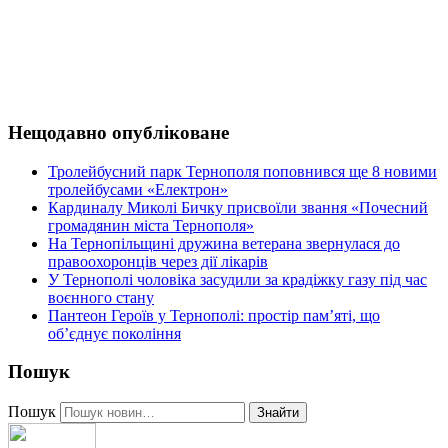
Нещодавно опубліковане
Тролейбусний парк Тернополя поповнився ще 8 новими
тролейбусами «Електрон»
Кардиналу Миколі Бичку присвоїли звання «Почесний
громадянин міста Тернополя»
На Тернопільщині дружина ветерана звернулася до
правоохоронців через дії лікарів
У Тернополі чоловіка засудили за крадіжку газу під час
воєнного стану
Пантеон Героїв у Тернополі: простір пам’яті, що
об’єднує покоління
Пошук
Пошук
Знайти