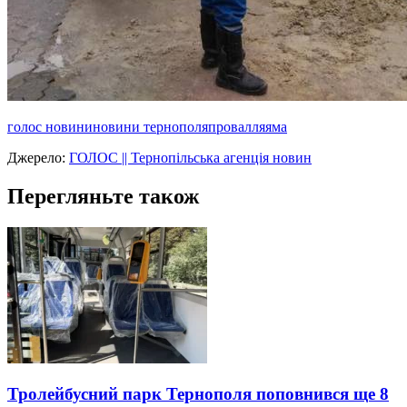
голос новини
новини тернополя
провалля
яма
Джерело:
ГОЛОС || Тернопільська агенція новин
Перегляньте також
Тролейбусний парк Тернополя поповнився ще 8