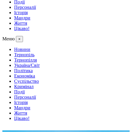
Події
Персоналії
Історія
Мандри
Життя
Цікаво!
Меню
×
Новини
Тернопіль
Тернопілля
Україна/Світ
Політика
Економіка
Суспільство
Кримінал
Події
Персоналії
Історія
Мандри
Життя
Цікаво!