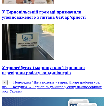
У Тернопільській громаді призначили
уповноваженого з питань безбар’єрності
У тролейбусах і маршрутках Тернополя
перевірили роботу кондиціонерів
← Попередня
“Діма полетів у вирій. Лікарі зробили усе,
×
що…
Наступна →
Тернопіль увійшов у сімку найпрозоріших
міст України