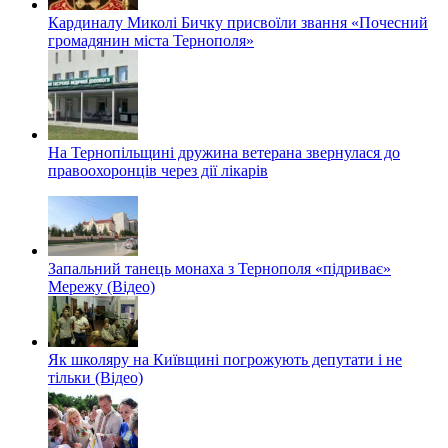
Кардиналу Миколі Бичку присвоїли звання «Почесний
громадянин міста Тернополя»
На Тернопільщині дружина ветерана звернулася до
правоохоронців через дії лікарів
Запальний танець монаха з Тернополя «підриває»
Мережу (Відео)
Як школяру на Київщині погрожують депутати і не
тільки (Відео)