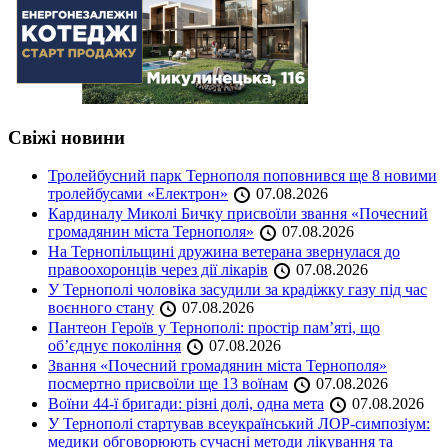
Свіжі новини
Тролейбусний парк Тернополя поповнився ще 8 новими
тролейбусами «Електрон»
07.08.2026
Кардиналу Миколі Бичку присвоїли звання «Почесний
громадянин міста Тернополя»
07.08.2026
На Тернопільщині дружина ветерана звернулася до
правоохоронців через дії лікарів
07.08.2026
У Тернополі чоловіка засудили за крадіжку газу під час
воєнного стану
07.08.2026
Пантеон Героїв у Тернополі: простір пам’яті, що
об’єднує покоління
07.08.2026
Звання «Почесний громадянин міста Тернополя»
посмертно присвоїли ще 13 воїнам
07.08.2026
Воїни 44-ї бригади: різні долі, одна мета
07.08.2026
У Тернополі стартував всеукраїнський ЛОР-симпозіум:
медики обговорюють сучасні методи лікування та