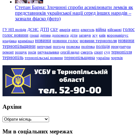
Степан Барна: Злочинні спроби асимілювати лемків як
представників української нації серед інших народів –
зазнали фіаско (фото)
голос
війна
ДТП
ГУ НП поліція
ДСНС
СБУ
аварія
авто
алкоголь
військові
голос новини
зсу
гроші
дитина
допомога
діти
загинув
київ
коронавірус
новини
новини тернополя
новини
новини голос
кримінал
крадіжка
тернопільщини
поліція
патрульні
погода
пожежа
політика
прокуратура
тернопілля
суд
ремонт
розшук
росія
рятувальники
сергій надал
смерть
спорт
тернопіль
тернопільщина
україна
тернопільські новини
чортків
Архіви
Архіви
Ми в соціальних мережах