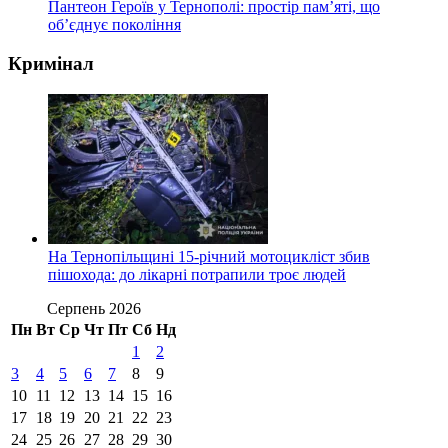
Пантеон Героїв у Тернополі: простір пам’яті, що
об’єднує покоління
Кримінал
На Тернопільщині 15-річний мотоцикліст збив
пішохода: до лікарні потрапили троє людей
Серпень 2026
Пн
Вт
Ср
Чт
Пт
Сб
Нд
1
2
3
4
5
6
7
8
9
10
11
12
13
14
15
16
17
18
19
20
21
22
23
24
25
26
27
28
29
30