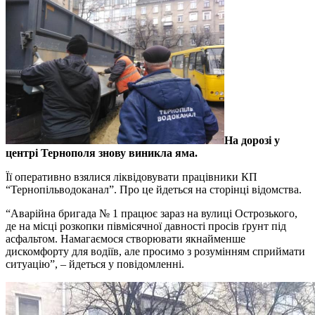
На дорозі у
центрі Тернополя знову виникла яма.
Її оперативно взялися ліквідовувати працівники КП
“Тернопільводоканал”. Про це йдеться на сторінці відомства.
“Аварійна бригада № 1 працює зараз на вулиці Острозького,
де на місці розкопки півмісячної давності просів ґрунт під
асфальтом. Намагаємося створювати якнайменше
дискомфорту для водіїв, але просимо з розумінням сприймати
ситуацію”, – йдеться у повідомленні.