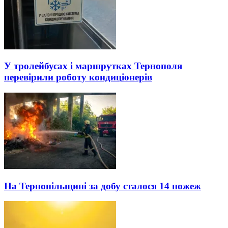
У тролейбусах і маршрутках Тернополя
перевірили роботу кондиціонерів
На Тернопільщині за добу сталося 14 пожеж