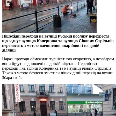
Пішохідні переходи на вулиці Руській поблизу перехрестя,
що зєднує вулицю Коперника та вулицю Січових Стрільців
переносять з метою зменшення аварійності на даній
ділянці.
Наразі проходи обмежили турнікетною огорожею, а незабаром
вони будуть відновлені на деякій відстані. Перемістять
переходи і на вулиці Коперника та на вулиці ічових Стрільців.
Також з метою безпеки змістили пішохідний перехід на вулиці
Збаразькій.