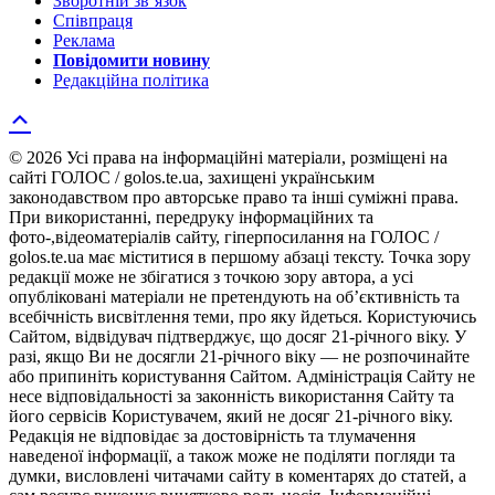
Зворотній зв’язок
Співпраця
Реклама
Повідомити новину
Редакційна політика
© 2026 Усі права на інформаційні матеріали, розміщені на
сайті ГОЛОС / golos.te.ua, захищені українським
законодавством про авторське право та інші суміжні права.
При використанні, передруку інформаційних та
фото-,відеоматеріалів сайту, гіперпосилання на ГОЛОС /
golos.te.ua має міститися в першому абзаці тексту. Точка зору
редакції може не збігатися з точкою зору автора, а усі
опубліковані матеріали не претендують на об’єктивність та
всебічність висвітлення теми, про яку йдеться. Користуючись
Сайтом, відвідувач підтверджує, що досяг 21-річного віку. У
разі, якщо Ви не досягли 21-річного віку — не розпочинайте
або припиніть користування Сайтом. Адміністрація Сайту не
несе відповідальності за законність використання Сайту та
його сервісів Користувачем, який не досяг 21-річного віку.
Редакція не відповідає за достовірність та тлумачення
наведеної інформації, а також може не поділяти погляди та
думки, висловлені читачами сайту в коментарях до статей, а