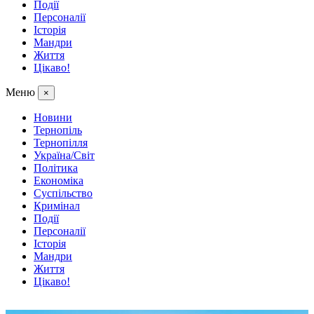
Події
Персоналії
Історія
Мандри
Життя
Цікаво!
Меню
×
Новини
Тернопіль
Тернопілля
Україна/Світ
Політика
Економіка
Суспільство
Кримінал
Події
Персоналії
Історія
Мандри
Життя
Цікаво!