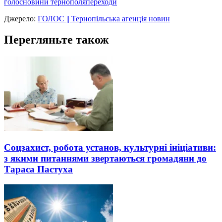
голос
новини тернополя
переходи
Джерело:
ГОЛОС || Тернопільська агенція новин
Перегляньте також
Соцзахист, робота установ, культурні ініціативи:
з якими питаннями звертаються громадяни до
Тараса Пастуха