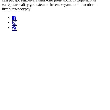
сам ресурс виконує винятково роль носія. Інформаційні
матеріали сайту golos.te.ua є інтелектуальною власністю
інтернет-ресурсу