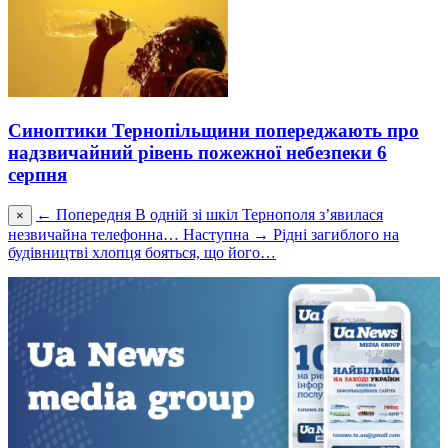
Синоптики Тернопільщини попереджають про
надзвичайний рівень пожежної небезпеки 6
серпня
← Попередня
В одній зі шкіл Тернополя з’явилася
×
незвичайна телефонна…
Наступна →
Рідні загиблого на
будівництві хлопця бояться, що його…