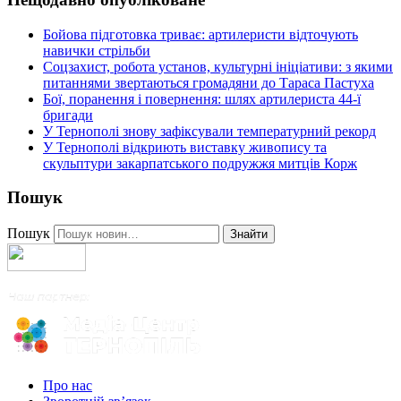
Бойова підготовка триває: артилеристи відточують
навички стрільби
Соцзахист, робота установ, культурні ініціативи: з якими
питаннями звертаються громадяни до Тараса Пастуха
Бої, поранення і повернення: шлях артилериста 44-ї
бригади
У Тернополі знову зафіксували температурний рекорд
У Тернополі відкриють виставку живопису та
скульптури закарпатського подружжя митців Корж
Пошук
Пошук
Знайти
Про нас