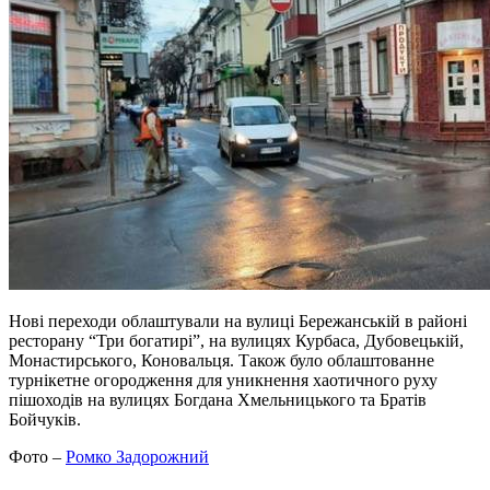
Нові переходи облаштували на вулиці Бережанській в районі
ресторану “Три богатирі”, на вулицях Курбаса, Дубовецькій,
Монастирського, Коновальця. Також було облаштованне
турнікетне огородження для уникнення хаотичного руху
пішоходів на вулицях Богдана Хмельницького та Братів
Бойчуків.
Фото –
Ромко Задорожний