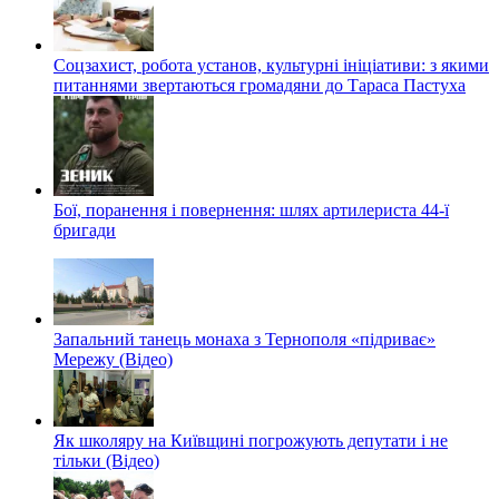
Соцзахист, робота установ, культурні ініціативи: з якими
питаннями звертаються громадяни до Тараса Пастуха
Бої, поранення і повернення: шлях артилериста 44-ї
бригади
Запальний танець монаха з Тернополя «підриває»
Мережу (Відео)
Як школяру на Київщині погрожують депутати і не
тільки (Відео)