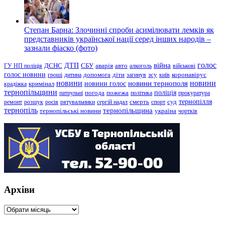
Степан Барна: Злочинні спроби асимілювати лемків як
представників української нації серед інших народів –
зазнали фіаско (фото)
голос
війна
ДТП
ГУ НП поліція
ДСНС
СБУ
аварія
авто
алкоголь
військові
голос новини
зсу
гроші
дитина
допомога
діти
загинув
київ
коронавірус
новини
новини тернополя
новини
новини голос
кримінал
крадіжка
тернопільщини
поліція
патрульні
погода
пожежа
політика
прокуратура
тернопілля
суд
ремонт
розшук
росія
рятувальники
сергій надал
смерть
спорт
тернопіль
тернопільщина
україна
тернопільські новини
чортків
Архіви
Архіви