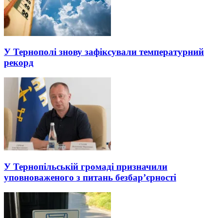
У Тернополі знову зафіксували температурний
рекорд
У Тернопільській громаді призначили
уповноваженого з питань безбар’єрності