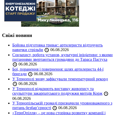
Свіжі новини
Бойова підготовка триває: артилеристи відточують
навички стрільби
06.08.2026
Соцзахист, робота установ, культурні ініціативи: з якими
питаннями звертаються громадяни до Тараса Пастуха
06.08.2026
Бої, поранення і повернення: шлях артилериста 44-ї
бригади
06.08.2026
У Тернополі знову зафіксували температурний рекорд
06.08.2026
У Тернополі відкриють виставку живопису та
скульптури закарпатського подружжя митців Корж
06.08.2026
У Тернопільській громаді призначили уповноваженого з
питань безбар’єрності
06.08.2026
«ТернОпілля» – це нова сторінка розвитку компанії і