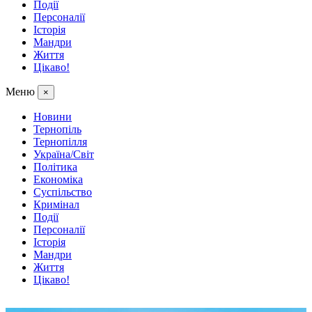
Події
Персоналії
Історія
Мандри
Життя
Цікаво!
Меню
×
Новини
Тернопіль
Тернопілля
Україна/Світ
Політика
Економіка
Суспільство
Кримінал
Події
Персоналії
Історія
Мандри
Життя
Цікаво!