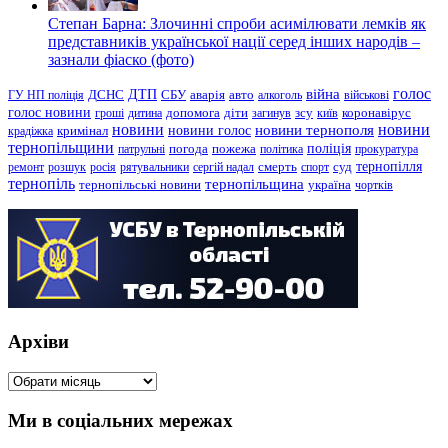
Степан Барна: Злочинні спроби асимілювати лемків як
представників української нації серед інших народів –
зазнали фіаско (фото)
голос
війна
ДТП
ГУ НП поліція
ДСНС
СБУ
аварія
авто
алкоголь
військові
голос новини
зсу
гроші
дитина
допомога
діти
загинув
київ
коронавірус
новини
новини тернополя
новини
новини голос
кримінал
крадіжка
тернопільщини
поліція
патрульні
погода
пожежа
політика
прокуратура
тернопілля
суд
ремонт
розшук
росія
рятувальники
сергій надал
смерть
спорт
тернопіль
тернопільщина
україна
тернопільські новини
чортків
Архіви
Архіви
Ми в соціальних мережах