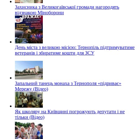
Захисника з Великогаївської громади нагородять
відзнакою Міноборони
День міста з великою місією: Тернопіль підтримуватиме
ветеранів і збиратиме кошти для ЗСУ
Запальний танець монаха з Тернополя «підриває»
Мережу (Відео)
Як школяру на Київщині погрожують депутати і не
тільки (Відео)