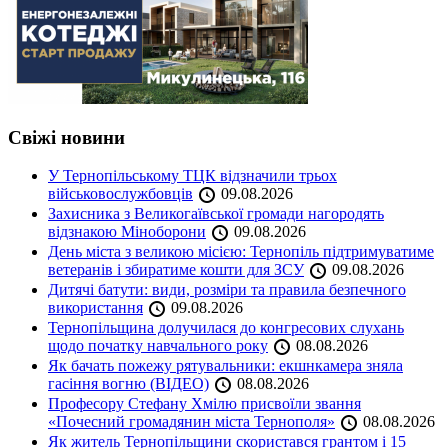
Свіжі новини
У Тернопільському ТЦК відзначили трьох
військовослужбовців
09.08.2026
Захисника з Великогаївської громади нагородять
відзнакою Міноборони
09.08.2026
День міста з великою місією: Тернопіль підтримуватиме
ветеранів і збиратиме кошти для ЗСУ
09.08.2026
Дитячі батути: види, розміри та правила безпечного
використання
09.08.2026
Тернопільщина долучилася до конгресових слухань
щодо початку навчального року
08.08.2026
Як бачать пожежу рятувальники: екшнкамера зняла
гасіння вогню (ВІДЕО)
08.08.2026
Професору Стефану Хмілю присвоїли звання
«Почесний громадянин міста Тернополя»
08.08.2026
Як житель Тернопільщини скористався грантом і 15