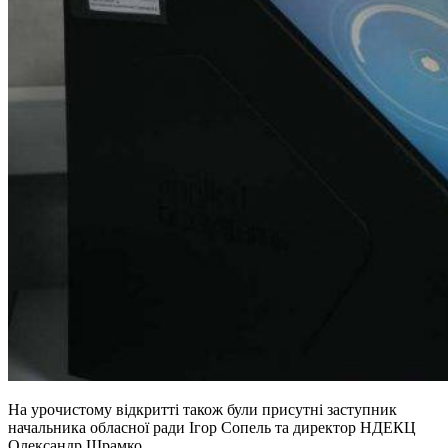
На урочистому відкритті також були присутні заступник
начальника обласної ради Ігор Сопель та директор НДЕКЦ
Олександр Шрамко.