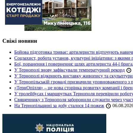
Свіжі новини
Бойова підготовка триває: артилеристи відточують навич
Соцзахист, робота установ, культурні ініціативи: з яким
Бої, поранення і повернення: шлях артилериста 44-ї бриг
У Тернополі знову зафіксували температурний рекорд
У Тернополі відкриють виставку живопису та скульптур
У Тернопільській громаді призначили уповноваженого з п
«ТернОпілля» – це нова сторінка розвитку компанії і бре
У тролейбусах і маршрутках Тернополя перевірили робот
Священнику з Тернополя заборонили служити через участь
На Тернопільщині за добу сталося 14 пожеж
06.08.202