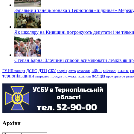
Запальний танець монаха з Тернополя «підриває» Мережу
Як школяру на Київщині погрожують депутати і не тільки
Степан Барна: Злочинні спроби асимілювати лемків як пред
голос
війна
г
ДТП
ГУ НП поліція
ДСНС
СБУ
аварія
авто
алкоголь
військові
тернопільщини
поліція
патрульні
погода
пожежа
політика
прокуратура
ремо
Архіви