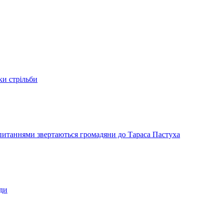
ки стрільби
и питаннями звертаються громадяни до Тараса Пастуха
ади