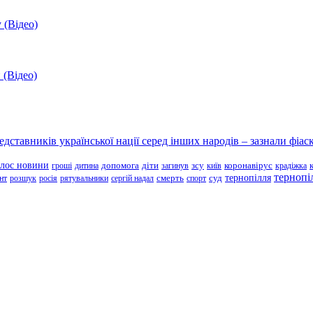
 (Відео)
 (Відео)
ставників української нації серед інших народів – зазнали фіаск
олос новини
зсу
гроші
дитина
допомога
діти
загинув
київ
коронавірус
крадіжка
тернопі
тернопілля
суд
нт
розшук
росія
рятувальники
сергій надал
смерть
спорт