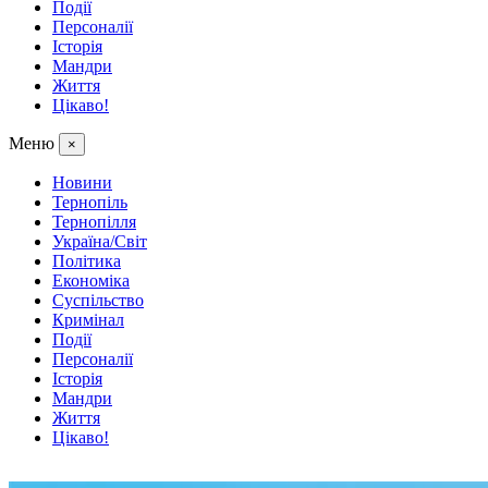
Події
Персоналії
Історія
Мандри
Життя
Цікаво!
Меню
×
Новини
Тернопіль
Тернопілля
Україна/Світ
Політика
Економіка
Суспільство
Кримінал
Події
Персоналії
Історія
Мандри
Життя
Цікаво!