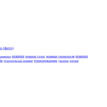
о (фото)
новини
новини тернополя
новини
новини голос
кримінал
ль
тернопільщина
україна
тернопільські новини
чортків