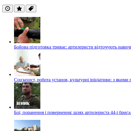
Останні
Популярні
Теги
Бойова підготовка триває: артилеристи відточують навич
Соцзахист, робота установ, культурні ініціативи: з яким
Бої, поранення і повернення: шлях артилериста 44-ї бриг