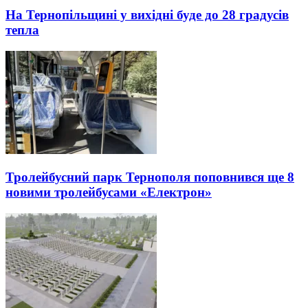
На Тернопільщині у вихідні буде до 28 градусів
тепла
Тролейбусний парк Тернополя поповнився ще 8
новими тролейбусами «Електрон»