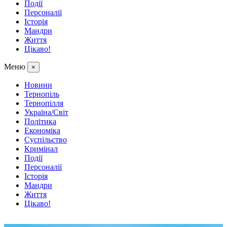
Події
Персоналії
Історія
Мандри
Життя
Цікаво!
Меню
×
Новини
Тернопіль
Тернопілля
Україна/Світ
Політика
Економіка
Суспільство
Кримінал
Події
Персоналії
Історія
Мандри
Життя
Цікаво!