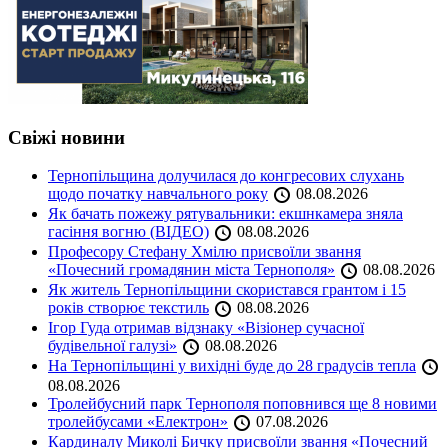
Свіжі новини
Тернопільщина долучилася до конгресових слухань
щодо початку навчального року
08.08.2026
Як бачать пожежу рятувальники: екшнкамера зняла
гасіння вогню (ВІДЕО)
08.08.2026
Професору Стефану Хмілю присвоїли звання
«Почесний громадянин міста Тернополя»
08.08.2026
Як житель Тернопільщини скористався грантом і 15
років створює текстиль
08.08.2026
Ігор Гуда отримав відзнаку «Візіонер сучасної
будівельної галузі»
08.08.2026
На Тернопільщині у вихідні буде до 28 градусів тепла
08.08.2026
Тролейбусний парк Тернополя поповнився ще 8 новими
тролейбусами «Електрон»
07.08.2026
Кардиналу Миколі Бичку присвоїли звання «Почесний