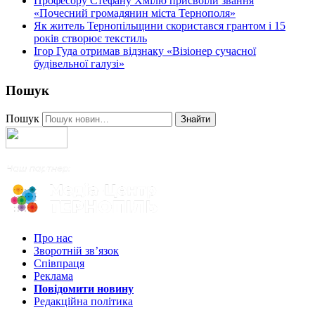
Професору Стефану Хмілю присвоїли звання
«Почесний громадянин міста Тернополя»
Як житель Тернопільщини скористався грантом і 15
років створює текстиль
Ігор Гуда отримав відзнаку «Візіонер сучасної
будівельної галузі»
Пошук
Пошук
Знайти
Про нас
Зворотній зв’язок
Співпраця
Реклама
Повідомити новину
Редакційна політика