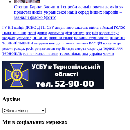
Степан Барна: Злочинні спроби асимілювати лемків як
представників української нації серед інших народів –
зазнали фіаско (фото)
голос
війна
ДТП
ГУ НП поліція
ДСНС
СБУ
аварія
авто
алкоголь
військові
голос новини
зсу
гроші
дитина
допомога
діти
загинув
київ
коронавірус
новини
новини тернополя
новини
новини голос
кримінал
крадіжка
тернопільщини
поліція
патрульні
погода
пожежа
політика
прокуратура
тернопілля
суд
ремонт
розшук
росія
рятувальники
сергій надал
смерть
спорт
тернопіль
тернопільщина
україна
тернопільські новини
чортків
Архіви
Архіви
Ми в соціальних мережах