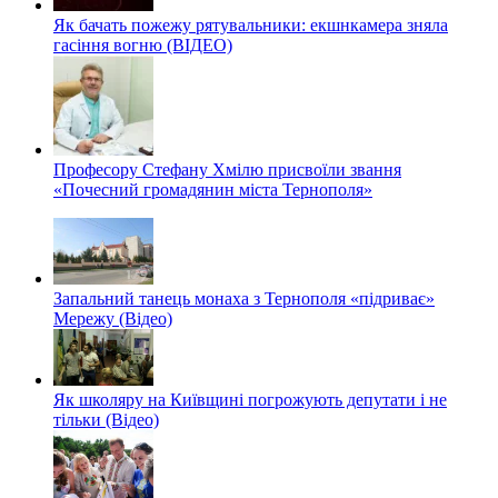
Як бачать пожежу рятувальники: екшнкамера зняла
гасіння вогню (ВІДЕО)
Професору Стефану Хмілю присвоїли звання
«Почесний громадянин міста Тернополя»
Запальний танець монаха з Тернополя «підриває»
Мережу (Відео)
Як школяру на Київщині погрожують депутати і не
тільки (Відео)