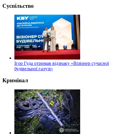
Суспільство
Ігор Гуда отримав відзнаку «Візіонер сучасної
будівельної галузі»
Кримінал