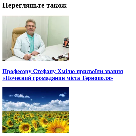
Перегляньте також
Професору Стефану Хмілю присвоїли звання
«Почесний громадянин міста Тернополя»