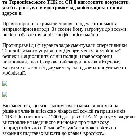
та Тернопільського ТЦК та СП й виготовити документи,
які б гарантували відстрочку від мобілізації за станом
здоровʼя.
Правоохоронці затримали чоловіка під час отримання
неправомірної вигоди. За скоєне йому загрожує до восьми
років позбавлення волі з конфіскацією майна.
Протиправні дії фігуранта задокументували оперативники
Тернопільського управління Департаменту внутрішньої
безпеки Нацполіції та слідчі поліції. Правоохоронці
встановили, що підозрюваний запропонував місцевому
жителю виготовити документи, які б дозволили уникнути
мобілізації.
Він запевняв, що має знайомства та може вплинути на
рішення членів військово-лікарської комісії та працівників
ТЦК. Ціна питання – 15000 доларів США. У цю суму входило
виготовлення медичного висновку про тимчасову
непридатність до військової служби та можливість на
законних підставах виїхати до країн Євросоюзу.