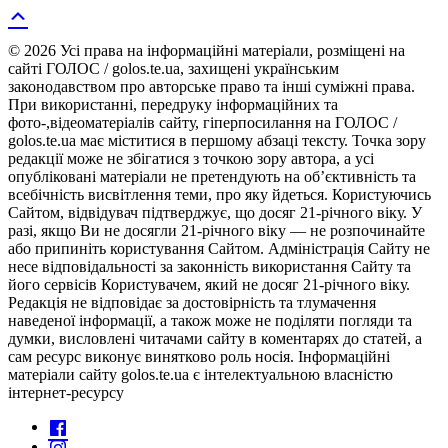
© 2026 Усі права на інформаційні матеріали, розміщені на
сайті ГОЛОС / golos.te.ua, захищені українським
законодавством про авторське право та інші суміжні права.
При використанні, передруку інформаційних та
фото-,відеоматеріалів сайту, гіперпосилання на ГОЛОС /
golos.te.ua має міститися в першому абзаці тексту. Точка зору
редакції може не збігатися з точкою зору автора, а усі
опубліковані матеріали не претендують на об’єктивність та
всебічність висвітлення теми, про яку йдеться. Користуючись
Сайтом, відвідувач підтверджує, що досяг 21-річного віку. У
разі, якщо Ви не досягли 21-річного віку — не розпочинайте
або припиніть користування Сайтом. Адміністрація Сайту не
несе відповідальності за законність використання Сайту та
його сервісів Користувачем, який не досяг 21-річного віку.
Редакція не відповідає за достовірність та тлумачення
наведеної інформації, а також може не поділяти погляди та
думки, висловлені читачами сайту в коментарях до статей, а
сам ресурс виконує винятково роль носія. Інформаційні
матеріали сайту golos.te.ua є інтелектуальною власністю
інтернет-ресурсу