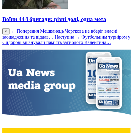
Воїни 44-ї бригади: різні долі, одна мета
← Попередня
Мешканець Чорткова не вберіг власні
×
заощадження та віддав…
Наступна →
Футбольним турніром у
Сидорові вшанували пам’ять загиблого Валентина…