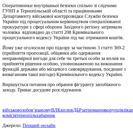
Оперативники внутрішньої безпеки спільно зі слідчими
ГУНП в Тернопільській області та працівниками
Департаменту військової контррозвідки Служби безпеки
України під процесуальним керівництвом спеціалізованої
прокуратури у сфері оборони Західного регіону затримали
чоловіка відповідно до статті 208 Кримінального
процесуального кодексу України під час отримання коштів.
Йому уже оголосили про підозру за частиною 3 статті 369-2
(прийняття пропозиції, обіцянки або одержання
неправомірної вигоди для себе чи третьої особи за вплив на
прийняття рішення особою, уповноваженою на виконання
функцій держави або місцевого самоврядування, поєднане з
вимаганням такої вигоди) Кримінального кодексу України.
Вирішується питання про обрання фігуранту запобіжного
заходу. Триває досудове розслідування.
військовозобов’язаному
ВЛК
вплив
ДБР
затримання
корупція
ліка
комісія
тернопіль
хабарник
Джерело:
Перший онлайн