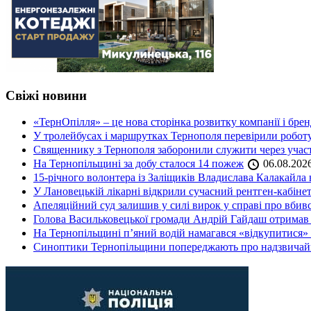
Свіжі новини
«ТернОпілля» – це нова сторінка розвитку компанії і бре
У тролейбусах і маршрутках Тернополя перевірили робот
Священнику з Тернополя заборонили служити через участь
На Тернопільщині за добу сталося 14 пожеж
06.08.202
15-річного волонтера із Заліщиків Владислава Калакайл
У Лановецькій лікарні відкрили сучасний рентген-кабінет
Апеляційний суд залишив у силі вирок у справі про вбив
Голова Васильковецької громади Андрій Гайдаш отримав
На Тернопільщині п’яний водій намагався «відкупитися» в
Синоптики Тернопільщини попереджають про надзвичайн