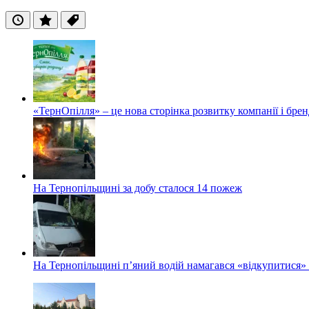
Останні
Популярні
Теги
«ТернОпілля» – це нова сторінка розвитку компанії і бре
На Тернопільщині за добу сталося 14 пожеж
На Тернопільщині п’яний водій намагався «відкупитися» в