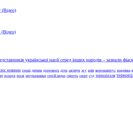
 (Відео)
 (Відео)
ставників української нації серед інших народів – зазнали фіаск
олос новини
зсу
гроші
дитина
допомога
діти
загинув
київ
коронавірус
крадіжка
тернопі
тернопілля
суд
нт
розшук
росія
рятувальники
сергій надал
смерть
спорт