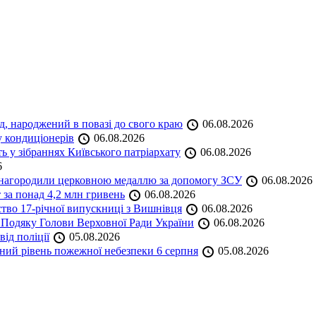
нд, народжений в повазі до свого краю
06.08.2026
у кондиціонерів
06.08.2026
 у зібраннях Київського патріархату
06.08.2026
6
а нагородили церковною медаллю за допомогу ЗСУ
06.08.2026
 за понад 4,2 млн гривень
06.08.2026
ство 17-річної випускниці з Вишнівця
06.08.2026
 Подяку Голови Верховної Ради України
06.08.2026
ід поліції
05.08.2026
ий рівень пожежної небезпеки 6 серпня
05.08.2026