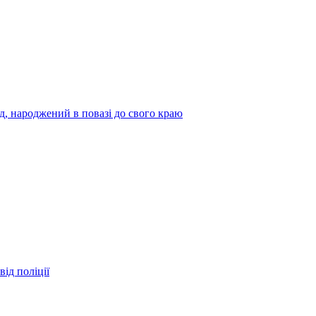
нд, народжений в повазі до свого краю
ід поліції