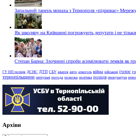
Запальний танець монаха з Тернополя «підриває» Мережу
Як школяру на Київщині погрожують депутати і не тільки
Степан Барна: Злочинні спроби асимілювати лемків як пред
голос
війна
г
ДТП
ГУ НП поліція
ДСНС
СБУ
аварія
авто
алкоголь
військові
тернопільщини
поліція
патрульні
погода
пожежа
політика
прокуратура
ремо
Архіви