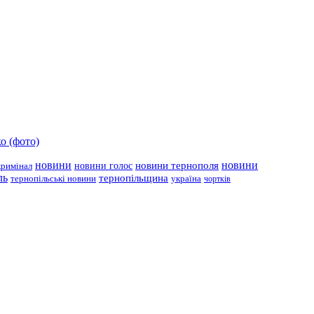
о (фото)
новини
новини тернополя
новини
новини голос
кримінал
ль
тернопільщина
україна
тернопільські новини
чортків