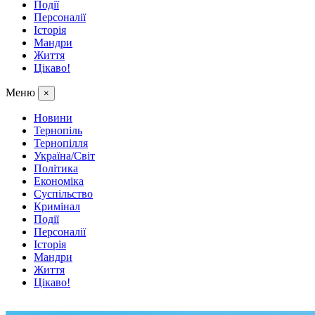
Події
Персоналії
Історія
Мандри
Життя
Цікаво!
Меню
×
Новини
Тернопіль
Тернопілля
Україна/Світ
Політика
Економіка
Суспільство
Кримінал
Події
Персоналії
Історія
Мандри
Життя
Цікаво!