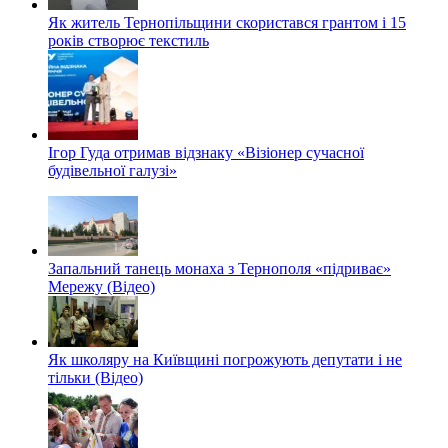
Як житель Тернопільщини скористався грантом і 15
років створює текстиль
Ігор Гуда отримав відзнаку «Візіонер сучасної
будівельної галузі»
Запальний танець монаха з Тернополя «підриває»
Мережу (Відео)
Як школяру на Київщині погрожують депутати і не
тільки (Відео)