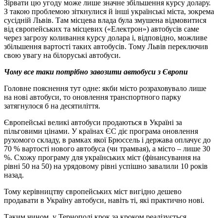
Зірвати цю угоду може лише значне збільшення курсу долару.
З такою проблемою зіткнулися й інші українські міста, зокрема
сусідній Львів. Там місцева влада була змушена відмовитися
від європейських та місцевих («Електрон») автобусів саме
через загрозу коливання курсу долара і, відповідно, можливе
збільшення вартості таких автобусів. Тому Львів переключив
свою увагу на білоруські автобуси.
Чому все таки потрібно завозити автобуси з Європи
Головне пояснення тут одне: якби місто розраховувало лише
на нові автобуси, то оновлення транспортного парку
затягнулося б на десятиліття.
Європейські великі автобуси продаються в Україні за
пільговими цінами. У країнах ЄС діє програма оновлення
рухомого складу, в рамках якої Брюссель і держава оплачує до
70 % вартості нового автобуса (чи трамвая), а місто – лише 30
%. Схожу програму для українських міст (фінансування на
рівні 50 на 50) на урядовому рівні успішно завалили 10 років
назад.
Тому керівництву європейських міст вигідно дешево
продавати в Україну автобуси, навіть ті, які практично нові.
Таким чином, у Тернополі крок за кроком реалізується