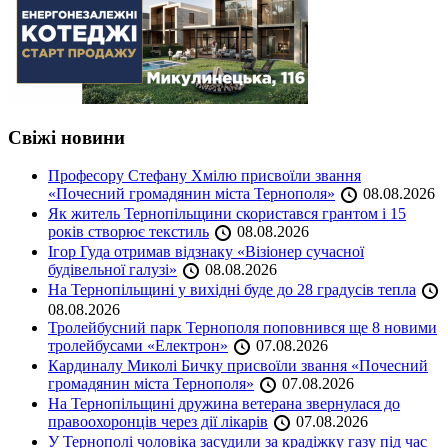
Свіжі новини
Професору Стефану Хмілю присвоїли звання
«Почесний громадянин міста Тернополя»
08.08.2026
Як житель Тернопільщини скористався грантом і 15
років створює текстиль
08.08.2026
Ігор Гуда отримав відзнаку «Візіонер сучасної
будівельної галузі»
08.08.2026
На Тернопільщині у вихідні буде до 28 градусів тепла
08.08.2026
Тролейбусний парк Тернополя поповнився ще 8 новими
тролейбусами «Електрон»
07.08.2026
Кардиналу Миколі Бичку присвоїли звання «Почесний
громадянин міста Тернополя»
07.08.2026
На Тернопільщині дружина ветерана звернулася до
правоохоронців через дії лікарів
07.08.2026
У Тернополі чоловіка засудили за крадіжку газу під час