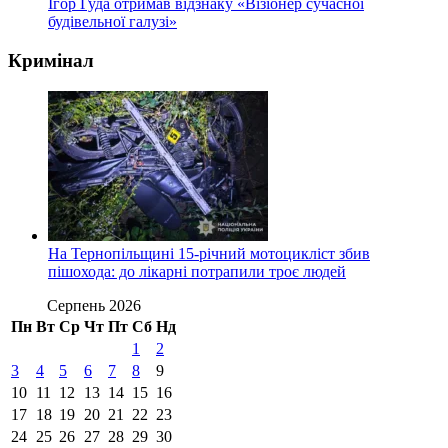
Ігор Гуда отримав відзнаку «Візіонер сучасної
будівельної галузі»
Кримінал
На Тернопільщині 15-річний мотоцикліст збив
пішохода: до лікарні потрапили троє людей
Серпень 2026
Пн
Вт
Ср
Чт
Пт
Сб
Нд
1
2
3
4
5
6
7
8
9
10
11
12
13
14
15
16
17
18
19
20
21
22
23
24
25
26
27
28
29
30