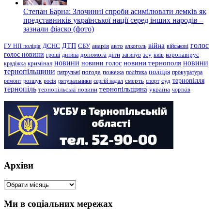
Степан Барна: Злочинні спроби асимілювати лемків як
представників української нації серед інших народів –
зазнали фіаско (фото)
голос
війна
ДТП
ГУ НП поліція
ДСНС
СБУ
аварія
авто
алкоголь
військові
голос новини
зсу
гроші
дитина
допомога
діти
загинув
київ
коронавірус
новини
новини тернополя
новини
новини голос
кримінал
крадіжка
тернопільщини
поліція
патрульні
погода
пожежа
політика
прокуратура
тернопілля
суд
ремонт
розшук
росія
рятувальники
сергій надал
смерть
спорт
тернопіль
тернопільщина
україна
тернопільські новини
чортків
Архіви
Архіви
Ми в соціальних мережах