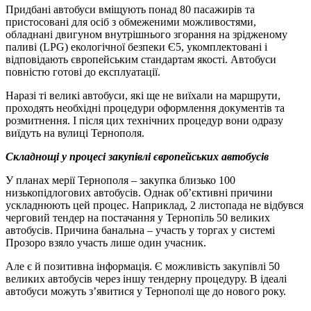
Придбані автобуси вміщують понад 80 пасажирів та
пристосовані для осіб з обмеженими можливостями,
обладнані двигуном внутрішнього згорання на зрідженому
паливі (LPG) екологічної безпеки Є5, укомплектовані і
відповідають європейським стандартам якості. Автобуси
повністю готові до експлуатації.
Наразі ті великі автобуси, які ще не виїхали на маршрути,
проходять необхідні процедури оформлення документів та
розмитнення. І після цих технічних процедур вони одразу
виїдуть на вулиці Тернополя.
Складнощі у процесі закупівлі європейських автобусів
У планах мерії Тернополя – закупка близько 100
низькопідлогових автобусів. Однак об’єктивні причини
ускладнюють цей процес. Наприклад, 2 листопада не відбувся
черговий тендер на постачання у Тернопіль 50 великих
автобусів. Причина банальна – участь у торгах у системі
Прозоро взяло участь лише один учасник.
Але є й позитивна інформація. Є можливість закупівлі 50
великих автобусів через іншу тендерну процедуру. В ідеалі
автобуси можуть з’явитися у Тернополі ще до нового року.