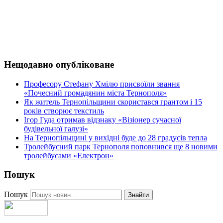
Нещодавно опубліковане
Професору Стефану Хмілю присвоїли звання
«Почесний громадянин міста Тернополя»
Як житель Тернопільщини скористався грантом і 15
років створює текстиль
Ігор Гуда отримав відзнаку «Візіонер сучасної
будівельної галузі»
На Тернопільщині у вихідні буде до 28 градусів тепла
Тролейбусний парк Тернополя поповнився ще 8 новими
тролейбусами «Електрон»
Пошук
Пошук
Знайти