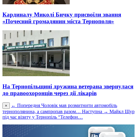
Кардиналу Миколі Бичку присвоїли звання
«Почесний громадянин міста Тернополя»
На Тернопільщині дружина ветерана звернулася
до правоохоронців через дії лікарів
← Попередня
Чоловік мав розмитнити автомобіль
×
тернополянина, а сампропав разом…
Наступна →
Майкл Щур
під час візиту у Тернопіль “Телефон…