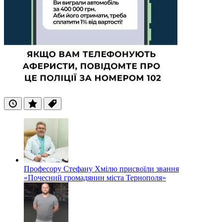
Останні
Популярні
Теги
Професору Стефану Хмілю присвоїли звання
«Почесний громадянин міста Тернополя»