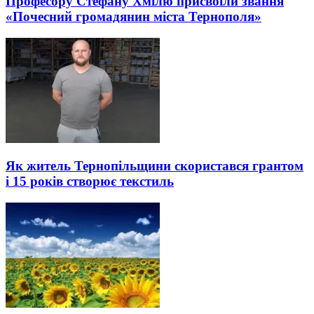
Професору Стефану Хмілю присвоїли звання
«Почесний громадянин міста Тернополя»
Як житель Тернопільщини скористався грантом
і 15 років створює текстиль