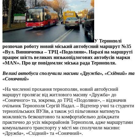
У Тернополі
розпочав роботу новий міський автобусний маршрут №35
«Вул. Винниченка – ТРЦ «Подоляни». Наразі на маршруті
працює шість великих низькопідлогових автобусів марки
«MAN». Про це повідомляє міська рада Тернополя.
Великі автобуси сполучили масиви «Дружба», «Східний» та
«Сонячний»
«На численні прохання тернополян, новий автобусний
маршрут пролягає від житлового масиву «Дружба» до
«Сонячного» та, зокрема, до ТРЦ «Подоляни», – відзначив
очільник Тернополя Сергій Надал. – Відтепер учні та студенти
тернопільських ВУЗів, а також усі пільговики матимуть
можливість безкоштовно та комфортабельно доїжджати
практично до усіх мікрорайонів Тернополя, адже маршрутами
комунального транспорту у місті ми сполучили масиви:
«Дружба», «Східний» та «Сонячний».