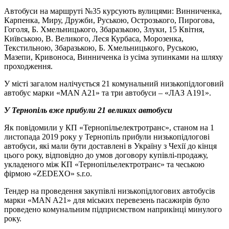
Автобуси на маршруті №35 курсують вулицями: Винниченка,
Карпенка, Миру, Дружби, Руською, Острозького, Пирогова,
Гоголя, Б. Хмельницького, Збаразькою, Злуки, 15 Квітня,
Київською, В. Великого, Леся Курбаса, Морозенка,
Текстильною, Збаразькою, Б. Хмельницького, Руською,
Мазепи, Кривоноса, Винниченка із усіма зупинками на шляху
проходження.
У місті загалом налічується 21 комунальний низькопідлоговий
автобус марки «MAN A21» та три автобуси – «ЛАЗ А191».
У Тернопіль вже прибули 21 великих автобуси
Як повідомили у КП «Тернопільелектротранс», станом на 1
листопада 2019 року у Тернопіль прибули низькопідлогові
автобуси, які мали бути доставлені в Україну з Чехії до кінця
цього року, відповідно до умов договору купівлі-продажу,
укладеного між КП «Тернопільелектротранс» та чеською
фірмою «ZEDEXO» s.r.o.
Тендер на проведення закупівлі низькопідлогових автобусів
марки «MAN A21» для міських перевезень пасажирів було
проведено комунальним підприємством наприкінці минулого
року.