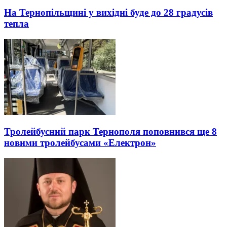
На Тернопільщині у вихідні буде до 28 градусів
тепла
Тролейбусний парк Тернополя поповнився ще 8
новими тролейбусами «Електрон»