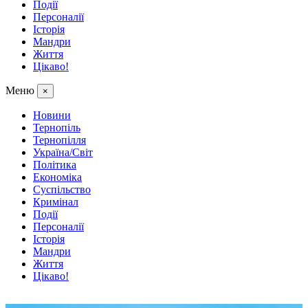
Події
Персоналії
Історія
Мандри
Життя
Цікаво!
Меню
×
Новини
Тернопіль
Тернопілля
Україна/Світ
Політика
Економіка
Суспільство
Кримінал
Події
Персоналії
Історія
Мандри
Життя
Цікаво!