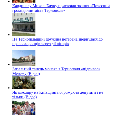
Кардиналу Миколі Бичку присвоїли звання «Почесний
громадянин міста Тернополя»
На Тернопільщині дружина ветерана звернулася до
правоохоронців через дії лікарів
Запальний танець монаха з Тернополя «підриває»
Мережу (Відео)
Як школяру на Київщині погрожують депутати і не
тільки (Відео)