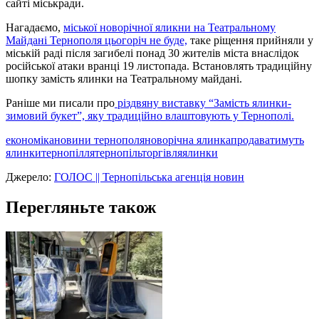
сайті міськради.
Нагадаємо,
міської новорічної яликни на Театральному
Майдані Тернополя цьогоріч не буде,
таке ріщення прийняли у
міській раді після загибелі понад 30 жителів міста внаслідок
російської атаки вранці 19 листопада. Встановлять традиційну
шопку замість ялинки на Театральному майдані.
Раніше ми писали про
різдвяну виставку “Замість ялинки-
зимовий букет”, яку традиційно влаштовують у Тернополі.
економіка
новини тернополя
новорічна ялинка
продаватимуть
ялинки
тернопілля
тернопіль
торгівля
ялинки
Джерело:
ГОЛОС || Тернопільська агенція новин
Перегляньте також