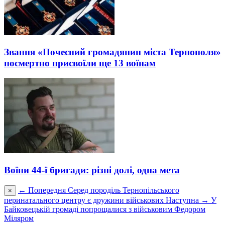
Звання «Почесний громадянин міста Тернополя»
посмертно присвоїли ще 13 воїнам
Воїни 44-ї бригади: різні долі, одна мета
← Попередня
Серед породіль Тернопільського
×
перинатального центру є дружини військових
Наступна →
У
Байковецькій громаді попрощалися з військовим Федором
Міляром