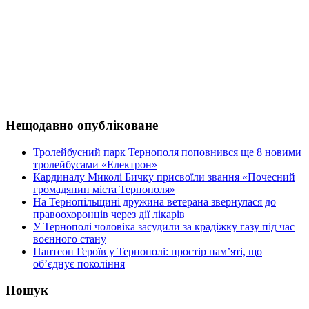
Нещодавно опубліковане
Тролейбусний парк Тернополя поповнився ще 8 новими
тролейбусами «Електрон»
Кардиналу Миколі Бичку присвоїли звання «Почесний
громадянин міста Тернополя»
На Тернопільщині дружина ветерана звернулася до
правоохоронців через дії лікарів
У Тернополі чоловіка засудили за крадіжку газу під час
воєнного стану
Пантеон Героїв у Тернополі: простір пам’яті, що
об’єднує покоління
Пошук