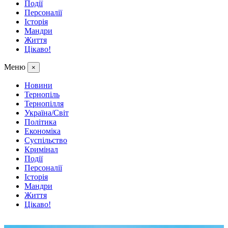
Події
Персоналії
Історія
Мандри
Життя
Цікаво!
Меню
×
Новини
Тернопіль
Тернопілля
Україна/Світ
Політика
Економіка
Суспільство
Кримінал
Події
Персоналії
Історія
Мандри
Життя
Цікаво!