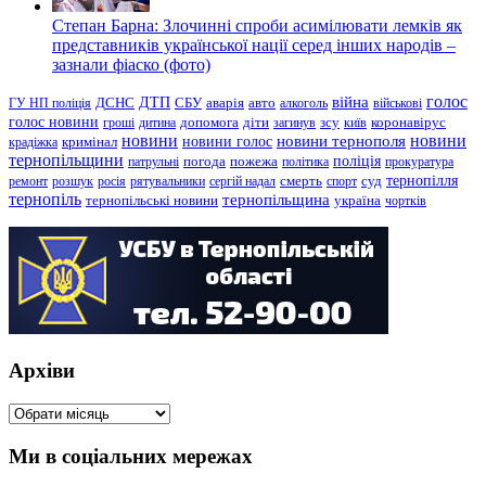
Степан Барна: Злочинні спроби асимілювати лемків як
представників української нації серед інших народів –
зазнали фіаско (фото)
голос
війна
ДТП
ГУ НП поліція
ДСНС
СБУ
аварія
авто
алкоголь
військові
голос новини
зсу
гроші
дитина
допомога
діти
загинув
київ
коронавірус
новини
новини тернополя
новини
новини голос
кримінал
крадіжка
тернопільщини
поліція
патрульні
погода
пожежа
політика
прокуратура
тернопілля
суд
ремонт
розшук
росія
рятувальники
сергій надал
смерть
спорт
тернопіль
тернопільщина
україна
тернопільські новини
чортків
Архіви
Архіви
Ми в соціальних мережах