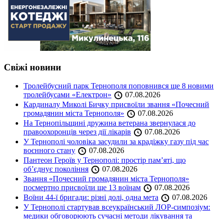
Свіжі новини
Тролейбусний парк Тернополя поповнився ще 8 новими
тролейбусами «Електрон»
07.08.2026
Кардиналу Миколі Бичку присвоїли звання «Почесний
громадянин міста Тернополя»
07.08.2026
На Тернопільщині дружина ветерана звернулася до
правоохоронців через дії лікарів
07.08.2026
У Тернополі чоловіка засудили за крадіжку газу під час
воєнного стану
07.08.2026
Пантеон Героїв у Тернополі: простір пам’яті, що
об’єднує покоління
07.08.2026
Звання «Почесний громадянин міста Тернополя»
посмертно присвоїли ще 13 воїнам
07.08.2026
Воїни 44-ї бригади: різні долі, одна мета
07.08.2026
У Тернополі стартував всеукраїнський ЛОР-симпозіум:
медики обговорюють сучасні методи лікування та