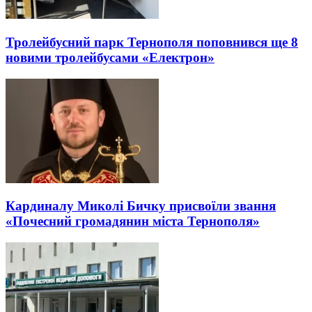
Тролейбусний парк Тернополя поповнився ще 8
новими тролейбусами «Електрон»
Кардиналу Миколі Бичку присвоїли звання
«Почесний громадянин міста Тернополя»