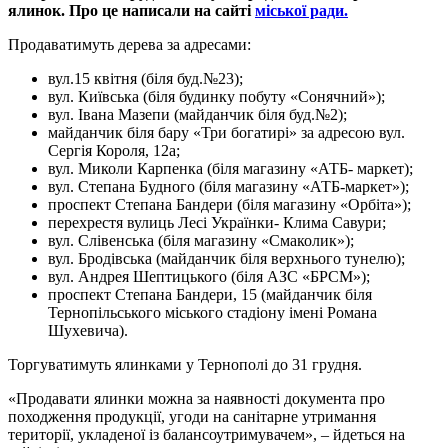
ялинок. Про це написали на сайті
міської ради.
Продаватимуть дерева за адресами:
вул.15 квітня (біля буд.№23);
вул. Київська (біля будинку побуту «Сонячний»);
вул. Івана Мазепи (майданчик біля буд.№2);
майданчик біля бару «Три богатирі» за адресою вул.
Сергія Короля, 12а;
вул. Миколи Карпенка (біля магазину «АТБ- маркет);
вул. Степана Будного (біля магазину «АТБ-маркет»);
проспект Степана Бандери (біля магазину «Орбіта»);
перехрестя вулиць Лесі Українки- Клима Савури;
вул. Слівенська (біля магазину «Смаколик»);
вул. Бродівська (майданчик біля верхнього тунелю);
вул. Андрея Шептицького (біля АЗС «БРСМ»);
проспект Степана Бандери, 15 (майданчик біля
Тернопільського міського стадіону імені Романа
Шухевича).
Торгуватимуть ялинками у Тернополі до 31 грудня.
«Продавати ялинки можна за наявності документа про
походження продукції, угоди на санітарне утримання
території, укладеної із балансоутримувачем», – йдеться на