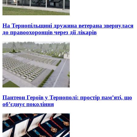
На Тернопільщині дружина ветерана звернулася
до правоохоронців через дії лікарів
Пантеон Героїв у Тернополі: простір пам’яті, що
об’єднує покоління