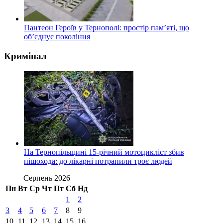
Пантеон Героїв у Тернополі: простір пам’яті, що
об’єднує покоління
Кримінал
На Тернопільщині 15-річний мотоцикліст збив
пішохода: до лікарні потрапили троє людей
Серпень 2026
Пн
Вт
Ср
Чт
Пт
Сб
Нд
1
2
3
4
5
6
7
8
9
10
11
12
13
14
15
16