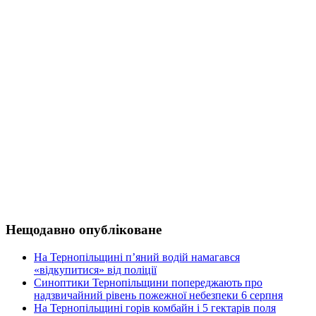
Нещодавно опубліковане
На Тернопільщині п’яний водій намагався
«відкупитися» від поліції
Синоптики Тернопільщини попереджають про
надзвичайний рівень пожежної небезпеки 6 серпня
На Тернопільщині горів комбайн і 5 гектарів поля