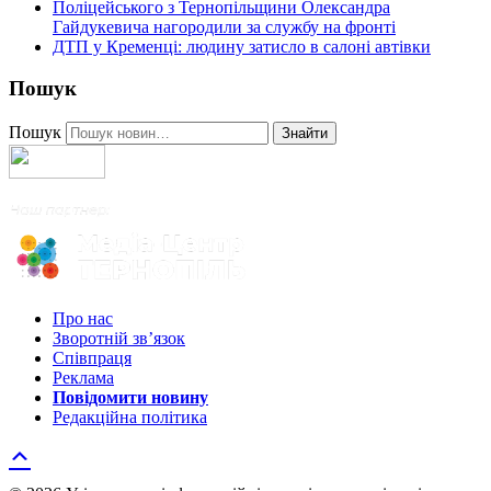
Поліцейського з Тернопільщини Олександра
Гайдукевича нагородили за службу на фронті
ДТП у Кременці: людину затисло в салоні автівки
Пошук
Пошук
Знайти
Про нас
Зворотній зв’язок
Співпраця
Реклама
Повідомити новину
Редакційна політика