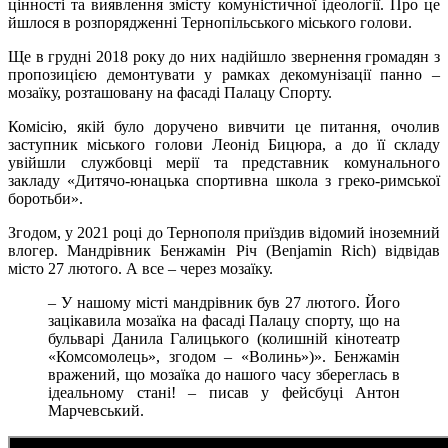
цінності та виявлення змісту комуністичної ідеології. Про це
йшлося в розпорядженні Тернопільського міського голови.
Ще в грудні 2018 року до них надійшло звернення громадян з
пропозицією демонтувати у рамках декомунізації панно –
мозаїку, розташовану на фасаді Палацу Спорту.
Комісію, якій було доручено вивчити це питання, очолив
заступник міського голови Леонід Бицюра, а до її складу
увійшли службовці мерії та представник комунального
закладу «Дитячо-юнацька спортивна школа з греко-римської
боротьби».
Згодом, у 2021 році до Тернополя приїздив відомий іноземний
влогер. Мандрівник Бенжамін Річ (Benjamin Rich) відвідав
місто 27 лютого. А все – через мозаїку.
– У нашому місті мандрівник був 27 лютого. Його
зацікавила мозаїка на фасаді Палацу спорту, що на
бульварі Данила Галицького (колишній кінотеатр
«Комсомолець», згодом – «Волинь»)». Бенжамін
вражений, що мозаїка до нашого часу збереглась в
ідеальному стані! – писав у фейсбуці Антон
Марчевський.