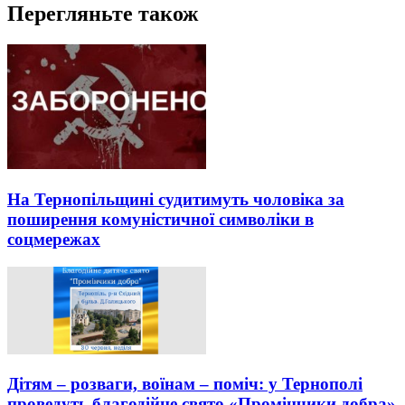
Перегляньте також
На Тернопільщині судитимуть чоловіка за
поширення комуністичної символіки в
соцмережах
Дітям – розваги, воїнам – поміч: у Тернополі
проведуть благодійне свято «Промінчики добра»