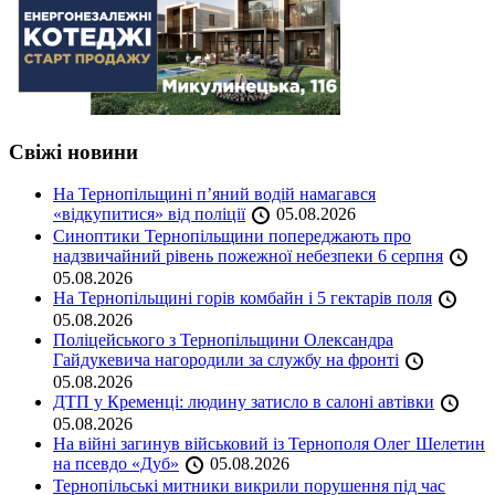
Свіжі новини
На Тернопільщині п’яний водій намагався
«відкупитися» від поліції
05.08.2026
Синоптики Тернопільщини попереджають про
надзвичайний рівень пожежної небезпеки 6 серпня
05.08.2026
На Тернопільщині горів комбайн і 5 гектарів поля
05.08.2026
Поліцейського з Тернопільщини Олександра
Гайдукевича нагородили за службу на фронті
05.08.2026
ДТП у Кременці: людину затисло в салоні автівки
05.08.2026
На війні загинув військовий із Тернополя Олег Шелетин
на псевдо «Дуб»
05.08.2026
Тернопільські митники викрили порушення під час