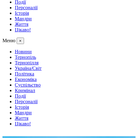
Події
Персоналії
Історія
Мандри
Життя
Цікаво!
Меню
×
Новини
Тернопіль
Тернопілля
Україна/Світ
Політика
Економіка
Суспільство
Кримінал
Події
Персоналії
Історія
Мандри
Життя
Цікаво!