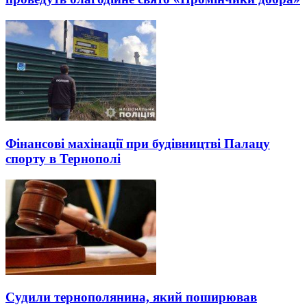
Фінансові махінації при будівництві Палацу
спорту в Тернополі
Судили тернополянина, який поширював