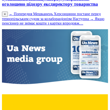
оголошено підозру ексдиректору товариства
← Попередня
Мешканець Херсонщини постане перед
×
тернопільським судом за колабораціонізм
Наступна →
Якщо
пенсіонер не знімає кошти з картки впродовж…