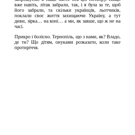
вже навіть, літак забрали, так, і я була за те, щоб
його забрали, та скільки українців, льотчиків,
поклали своє життя захищаючи Україну, а тут
диви, зірка… на коні… а ми, як завше, що ж не на
часі.
Прикро і болісно. Тернопіль, що з нами, як? Владо,
де ти? Що дітям, онуками розказати, коли таке
протиріччя.