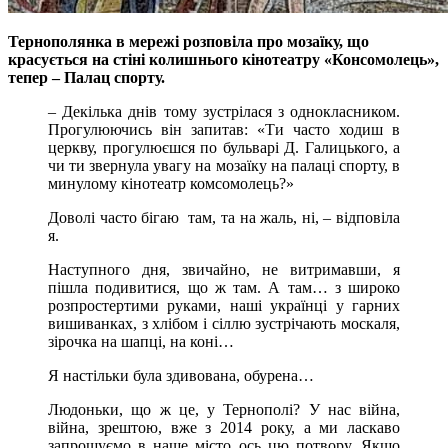
Тернополянка в мережі розповіла про мозаїку, що
красується на стіні колишнього кінотеатру «Консомолець»,
тепер – Палац спорту.
– Декілька днів тому зустрілася з однокласником.
Прогулюючись він запитав: «Ти часто ходиш в
церкву, прогулюєшся по бульварі Д. Галицького, а
чи ти звернула увагу на мозаїку на палаці спорту, в
минулому кінотеатр комсомолець?»
Доволі часто бігаю там, та на жаль, ні, – відповіла
я.
Наступного дня, звичайно, не витримавши, я
пішла подивитися, що ж там. А там… з широко
розпростертими руками, наші українці у гарних
вишиванках, з хлібом і сіллю зустрічають москаля,
зірочка на шапці, на коні…
Я настільки була здивована, обурена…
Людоньки, що ж це, у Тернополі? У нас війна,
війна, зрештою, вже з 2014 року, а ми ласкаво
запрошуємо в наше місто ось цю потвору. Якщо