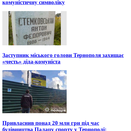
комуністичну символіку
Заступник міського голови Тернополя захищає
«честь» діда-комуніста
Привласнив понад 20 млн грн під час
будівництва Палацу спорту у Тернополі: