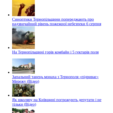
Синоптики Тернопільщини попереджають про
надзвичайний рівень пожежної небезпеки 6 серпня
На Тернопільщині горів комбайн і 5 гектарів поля
Запальний танець монаха з Тернополя «підриває»
Мережу (Відео)
Як школяру на Київщині погрожують депутати і не
тільки (Відео)