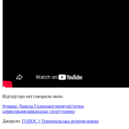
Відтоді про неї говорили мало.
бульвар Данила Галицького
комуністична
символіка
мозаїка
палац спорту
панно
Джерело:
ГОЛОС || Тернопільська агенція новин