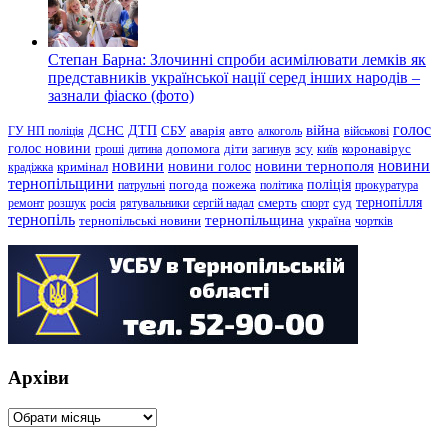
Степан Барна: Злочинні спроби асимілювати лемків як
представників української нації серед інших народів –
зазнали фіаско (фото)
голос
війна
ДТП
ГУ НП поліція
ДСНС
СБУ
аварія
авто
алкоголь
військові
голос новини
зсу
гроші
дитина
допомога
діти
загинув
київ
коронавірус
новини
новини тернополя
новини
новини голос
кримінал
крадіжка
тернопільщини
поліція
патрульні
погода
пожежа
політика
прокуратура
тернопілля
суд
ремонт
розшук
росія
рятувальники
сергій надал
смерть
спорт
тернопіль
тернопільщина
україна
тернопільські новини
чортків
Архіви
Архіви