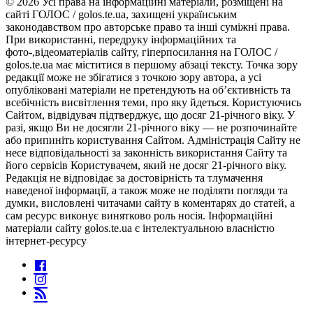
© 2026 Усі права на інформаційні матеріали, розміщені на
сайті ГОЛОС / golos.te.ua, захищені українським
законодавством про авторське право та інші суміжні права.
При використанні, передруку інформаційних та
фото-,відеоматеріалів сайту, гіперпосилання на ГОЛОС /
golos.te.ua має міститися в першому абзаці тексту. Точка зору
редакції може не збігатися з точкою зору автора, а усі
опубліковані матеріали не претендують на об’єктивність та
всебічність висвітлення теми, про яку йдеться. Користуючись
Сайтом, відвідувач підтверджує, що досяг 21-річного віку. У
разі, якщо Ви не досягли 21-річного віку — не розпочинайте
або припиніть користування Сайтом. Адміністрація Сайту не
несе відповідальності за законність використання Сайту та
його сервісів Користувачем, який не досяг 21-річного віку.
Редакція не відповідає за достовірність та тлумачення
наведеної інформації, а також може не поділяти погляди та
думки, висловлені читачами сайту в коментарях до статей, а
сам ресурс виконує винятково роль носія. Інформаційні
матеріали сайту golos.te.ua є інтелектуальною власністю
інтернет-ресурсу