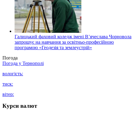
Галицький фаховий коледж імені В’ячеслава Чорновола
запрошує на навчання за освітньо-професійною
програмою «Геодезія та землеустрій»
Погода
Погода у
Тернополі
вологість:
тиск:
вітер:
Курси валют