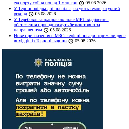
експорту сої на понад 1 млн грн
05.08.2026
У Тернополі два дні поспіль фіксують температурний
рекорд
05.08.2026
У Теребовлі запрацювало нове МРТ-відділення:
обстеження проводитимуть безкоштовно за
направленням
05.08.2026
Нове призначення в МЗС: керівні посади отримали двоє
вихідців із Тернопільщини
05.08.2026