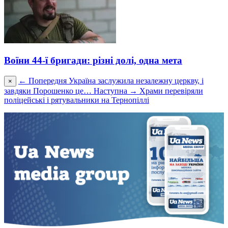
Воїни 44-ї бригади: різні долі, одна мета
← Попередня
Україна заслужила незалежну церкву, і
×
завдяки Порошенко це…
Наступна →
Храми перевіряли
поліцейські і рятувальники на Тернопіллі