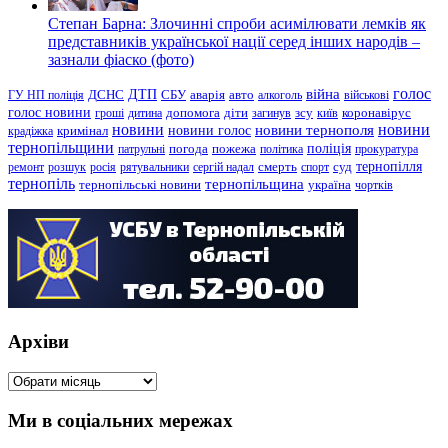
Степан Барна: Злочинні спроби асимілювати лемків як
представників української нації серед інших народів –
зазнали фіаско (фото)
голос
війна
ДТП
ГУ НП поліція
ДСНС
СБУ
аварія
авто
алкоголь
військові
голос новини
зсу
гроші
дитина
допомога
діти
загинув
київ
коронавірус
новини
новини тернополя
новини
новини голос
кримінал
крадіжка
тернопільщини
поліція
патрульні
погода
пожежа
політика
прокуратура
тернопілля
суд
ремонт
розшук
росія
рятувальники
сергій надал
смерть
спорт
тернопіль
тернопільщина
україна
тернопільські новини
чортків
Архіви
Архіви
Ми в соціальних мережах