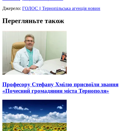
Джерело:
ГОЛОС || Тернопільська агенція новин
Перегляньте також
Професору Стефану Хмілю присвоїли звання
«Почесний громадянин міста Тернополя»