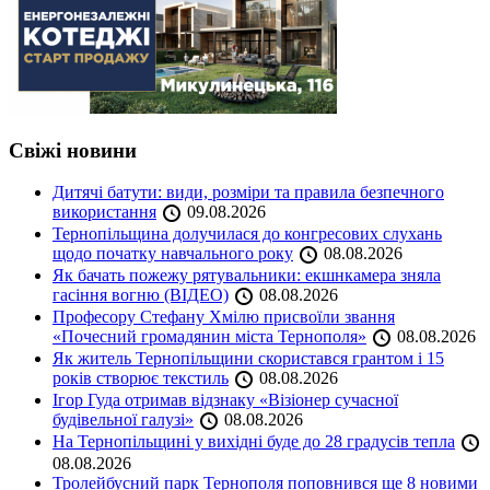
Свіжі новини
Дитячі батути: види, розміри та правила безпечного
використання
09.08.2026
Тернопільщина долучилася до конгресових слухань
щодо початку навчального року
08.08.2026
Як бачать пожежу рятувальники: екшнкамера зняла
гасіння вогню (ВІДЕО)
08.08.2026
Професору Стефану Хмілю присвоїли звання
«Почесний громадянин міста Тернополя»
08.08.2026
Як житель Тернопільщини скористався грантом і 15
років створює текстиль
08.08.2026
Ігор Гуда отримав відзнаку «Візіонер сучасної
будівельної галузі»
08.08.2026
На Тернопільщині у вихідні буде до 28 градусів тепла
08.08.2026
Тролейбусний парк Тернополя поповнився ще 8 новими