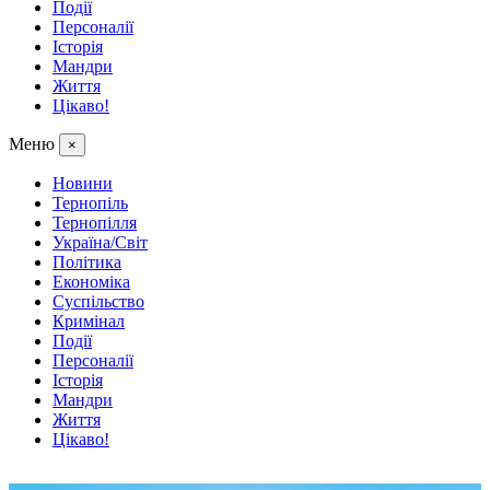
Події
Персоналії
Історія
Мандри
Життя
Цікаво!
Меню
×
Новини
Тернопіль
Тернопілля
Україна/Світ
Політика
Економіка
Суспільство
Кримінал
Події
Персоналії
Історія
Мандри
Життя
Цікаво!