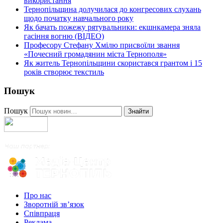
використання
Тернопільщина долучилася до конгресових слухань
щодо початку навчального року
Як бачать пожежу рятувальники: екшнкамера зняла
гасіння вогню (ВІДЕО)
Професору Стефану Хмілю присвоїли звання
«Почесний громадянин міста Тернополя»
Як житель Тернопільщини скористався грантом і 15
років створює текстиль
Пошук
Пошук
Знайти
Про нас
Зворотній зв’язок
Співпраця
Реклама