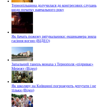
Тернопільщина долучилася до конгресових слухань
щодо початку навчального року
Як бачать пожежу рятувальники: екшнкамера зняла
гасіння вогню (ВІДЕО)
Запальний танець монаха з Тернополя «підриває»
Мережу (Відео)
Як школяру на Київщині погрожують депутати і не
тільки (Відео)