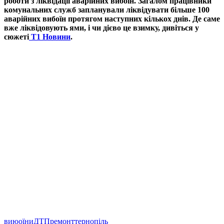
роботи з ліквідації аварійних вибоїн. Загалом працівники
комунальних служб запланували ліквідувати більше 100
аварійних вибоїн протягом наступних кількох днів. Де саме
вже ліквідовують ями, і чи дієво це взимку, дивіться у
сюжеті
Т1 Новини
.
виюоїни
ДТП
ремонт
тернопіль