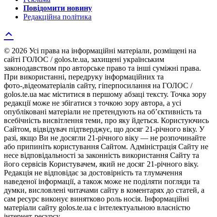
Повідомити новину
Редакційна політика
© 2026 Усі права на інформаційні матеріали, розміщені на
сайті ГОЛОС / golos.te.ua, захищені українським
законодавством про авторське право та інші суміжні права.
При використанні, передруку інформаційних та
фото-,відеоматеріалів сайту, гіперпосилання на ГОЛОС /
golos.te.ua має міститися в першому абзаці тексту. Точка зору
редакції може не збігатися з точкою зору автора, а усі
опубліковані матеріали не претендують на об’єктивність та
всебічність висвітлення теми, про яку йдеться. Користуючись
Сайтом, відвідувач підтверджує, що досяг 21-річного віку. У
разі, якщо Ви не досягли 21-річного віку — не розпочинайте
або припиніть користування Сайтом. Адміністрація Сайту не
несе відповідальності за законність використання Сайту та
його сервісів Користувачем, який не досяг 21-річного віку.
Редакція не відповідає за достовірність та тлумачення
наведеної інформації, а також може не поділяти погляди та
думки, висловлені читачами сайту в коментарях до статей, а
сам ресурс виконує винятково роль носія. Інформаційні
матеріали сайту golos.te.ua є інтелектуальною власністю
інтернет-ресурсу