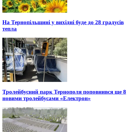
На Тернопільщині у вихідні буде до 28 градусів
тепла
Тролейбусний парк Тернополя поповнився ще 8
новими тролейбусами «Електрон»