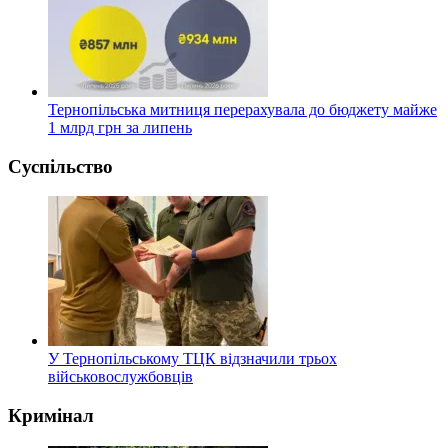
Тернопільська митниця перерахувала до бюджету майже
1 млрд грн за липень
Суспільство
У Тернопільському ТЦК відзначили трьох
військовослужбовців
Кримінал