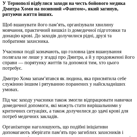
У Тернополі відбулися заходи на честь бойового медика
Дмитра Хоми на позивний «Фантом», який загинув,
рятуючи життя інших.
Щоб вшанувати його пам’ять, організували хвилину
мовчання, практичний вишкіл із домедичної підготовки та
донацію крові. До заходів долучилися рідні, друзі та
побратими захисника.
Учасники події зазначають, що головна ідея вшанування
полягала не лише у згадці про Дмитра, а й у продовженні його
справи — порятунку життів та допомозі тим, хто цього
потребує.
Дмитро Хома запам’ятався як людина, яка присвятила себе
служінню іншим і рятуванню поранених у найскладніших
умовах.
Під час заходу учасники також змогли відпрацювати навички
домедичної допомоги, які можуть стати вирішальними у
критичних ситуаціях, а також долучилися до здачі крові для
потреб медичних закладів.
Організатори наголошують, що подібні ініціативи
допомагають зберігати пам’ять про загиблих захисників і