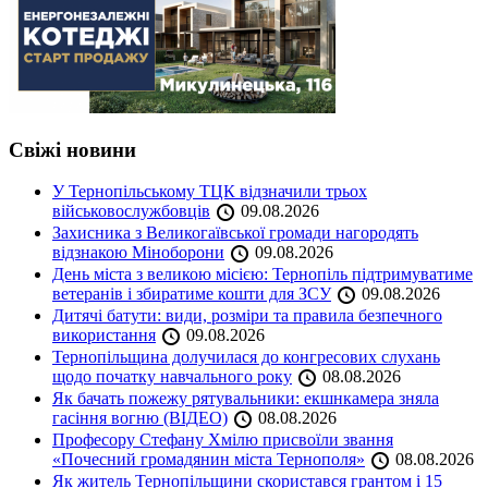
Свіжі новини
У Тернопільському ТЦК відзначили трьох
військовослужбовців
09.08.2026
Захисника з Великогаївської громади нагородять
відзнакою Міноборони
09.08.2026
День міста з великою місією: Тернопіль підтримуватиме
ветеранів і збиратиме кошти для ЗСУ
09.08.2026
Дитячі батути: види, розміри та правила безпечного
використання
09.08.2026
Тернопільщина долучилася до конгресових слухань
щодо початку навчального року
08.08.2026
Як бачать пожежу рятувальники: екшнкамера зняла
гасіння вогню (ВІДЕО)
08.08.2026
Професору Стефану Хмілю присвоїли звання
«Почесний громадянин міста Тернополя»
08.08.2026
Як житель Тернопільщини скористався грантом і 15