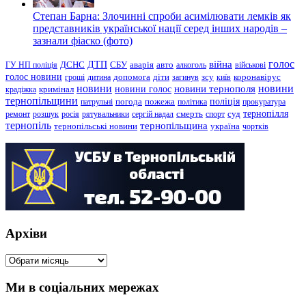
Степан Барна: Злочинні спроби асимілювати лемків як
представників української нації серед інших народів –
зазнали фіаско (фото)
голос
війна
ДТП
ГУ НП поліція
ДСНС
СБУ
аварія
авто
алкоголь
військові
голос новини
зсу
гроші
дитина
допомога
діти
загинув
київ
коронавірус
новини
новини тернополя
новини
новини голос
кримінал
крадіжка
тернопільщини
поліція
патрульні
погода
пожежа
політика
прокуратура
тернопілля
суд
ремонт
розшук
росія
рятувальники
сергій надал
смерть
спорт
тернопіль
тернопільщина
україна
тернопільські новини
чортків
Архіви
Архіви
Ми в соціальних мережах