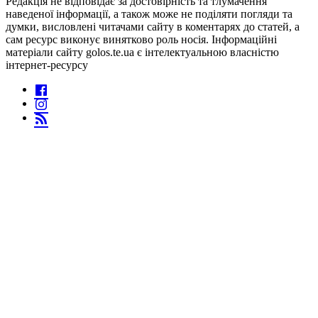
Редакція не відповідає за достовірність та тлумачення
наведеної інформації, а також може не поділяти погляди та
думки, висловлені читачами сайту в коментарях до статей, а
сам ресурс виконує винятково роль носія. Інформаційні
матеріали сайту golos.te.ua є інтелектуальною власністю
інтернет-ресурсу