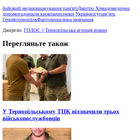
бойовий медик
вшанування пам'яті
Дмитро Хома
домедична
допомога
донація крові
захисники України
зсу
пам’ять
Героїв
тернопіль
Фантом
хвилина мовчання
Джерело:
ГОЛОС || Тернопільська агенція новин
Перегляньте також
У Тернопільському ТЦК відзначили трьох
військовослужбовців