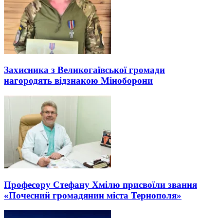
Захисника з Великогаївської громади
нагородять відзнакою Міноборони
Професору Стефану Хмілю присвоїли звання
«Почесний громадянин міста Тернополя»