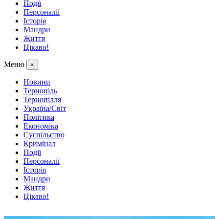
Події
Персоналії
Історія
Мандри
Життя
Цікаво!
Меню
×
Новини
Тернопіль
Тернопілля
Україна/Світ
Політика
Економіка
Суспільство
Кримінал
Події
Персоналії
Історія
Мандри
Життя
Цікаво!