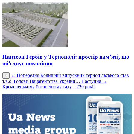
Пантеон Героїв у Тернополі: простір пам’яті, що
об’єднує покоління
← Попередня
Колишній випускник тернопільського став
×
т.в.о. Голови Нацагентства України…
Наступна →
Кременецькому ботанічному саду – 220 років