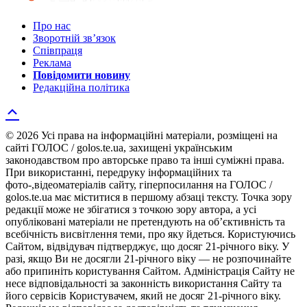
Про нас
Зворотній зв’язок
Співпраця
Реклама
Повідомити новину
Редакційна політика
© 2026 Усі права на інформаційні матеріали, розміщені на
сайті ГОЛОС / golos.te.ua, захищені українським
законодавством про авторське право та інші суміжні права.
При використанні, передруку інформаційних та
фото-,відеоматеріалів сайту, гіперпосилання на ГОЛОС /
golos.te.ua має міститися в першому абзаці тексту. Точка зору
редакції може не збігатися з точкою зору автора, а усі
опубліковані матеріали не претендують на об’єктивність та
всебічність висвітлення теми, про яку йдеться. Користуючись
Сайтом, відвідувач підтверджує, що досяг 21-річного віку. У
разі, якщо Ви не досягли 21-річного віку — не розпочинайте
або припиніть користування Сайтом. Адміністрація Сайту не
несе відповідальності за законність використання Сайту та
його сервісів Користувачем, який не досяг 21-річного віку.