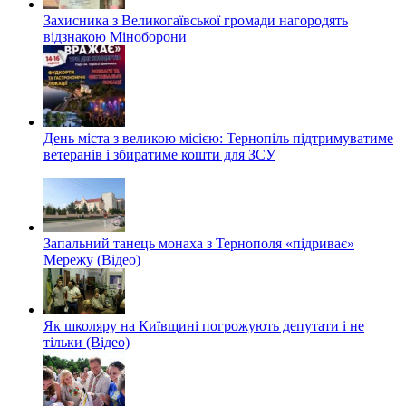
Захисника з Великогаївської громади нагородять
відзнакою Міноборони
День міста з великою місією: Тернопіль підтримуватиме
ветеранів і збиратиме кошти для ЗСУ
Запальний танець монаха з Тернополя «підриває»
Мережу (Відео)
Як школяру на Київщині погрожують депутати і не
тільки (Відео)