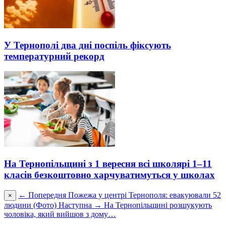
У Тернополі два дні поспіль фіксують
температурний рекорд
На Тернопільщині з 1 вересня всі школярі 1–11
класів безкоштовно харчуватимуться у школах
← Попередня
Пожежа у центрі Тернополя: евакуювали 52
×
людини (Фото)
Наступна →
На Тернопільщині розшукують
чоловіка, який вийшов з дому…