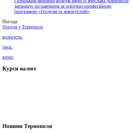
Галицький фаховий коледж імені В’ячеслава Чорновола
запрошує на навчання за освітньо-професійною
програмою «Геодезія та землеустрій»
Погода
Погода у
Тернополі
вологість:
тиск:
вітер:
Курси валют
Новини Тернополя