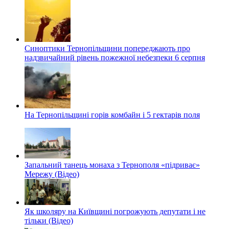
Синоптики Тернопільщини попереджають про
надзвичайний рівень пожежної небезпеки 6 серпня
На Тернопільщині горів комбайн і 5 гектарів поля
Запальний танець монаха з Тернополя «підриває»
Мережу (Відео)
Як школяру на Київщині погрожують депутати і не
тільки (Відео)