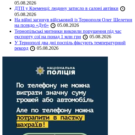
05.08.2026
ДТП у Кременці: людину затисло в салоні автівки
05.08.2026
На війні загинув військовий із Тернополя Олег Шелетин
на псевдо «Дуб»
05.08.2026
Тернопільські митники викрили порушення під час
експорту сої на понад 1 млн грн
05.08.2026
У Тернополі два дні поспіль фіксують температурний
рекорд
05.08.2026