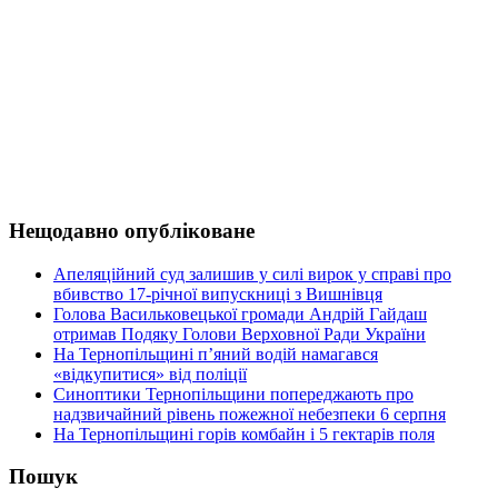
Нещодавно опубліковане
Апеляційний суд залишив у силі вирок у справі про
вбивство 17-річної випускниці з Вишнівця
Голова Васильковецької громади Андрій Гайдаш
отримав Подяку Голови Верховної Ради України
На Тернопільщині п’яний водій намагався
«відкупитися» від поліції
Синоптики Тернопільщини попереджають про
надзвичайний рівень пожежної небезпеки 6 серпня
На Тернопільщині горів комбайн і 5 гектарів поля
Пошук