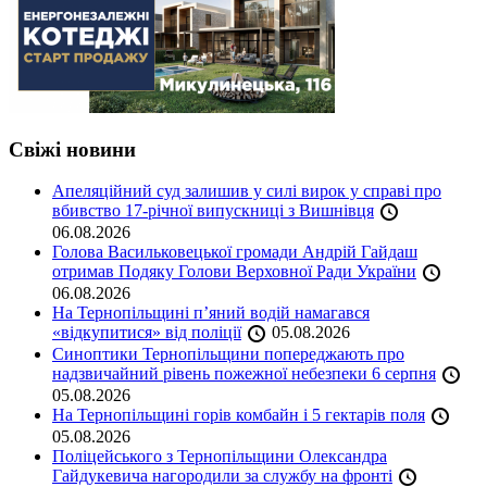
Свіжі новини
Апеляційний суд залишив у силі вирок у справі про
вбивство 17-річної випускниці з Вишнівця
06.08.2026
Голова Васильковецької громади Андрій Гайдаш
отримав Подяку Голови Верховної Ради України
06.08.2026
На Тернопільщині п’яний водій намагався
«відкупитися» від поліції
05.08.2026
Синоптики Тернопільщини попереджають про
надзвичайний рівень пожежної небезпеки 6 серпня
05.08.2026
На Тернопільщині горів комбайн і 5 гектарів поля
05.08.2026
Поліцейського з Тернопільщини Олександра
Гайдукевича нагородили за службу на фронті