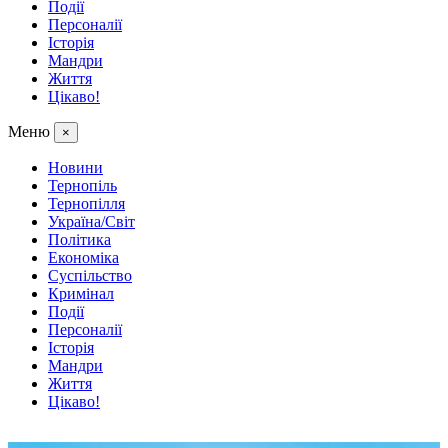
Події
Персоналії
Історія
Мандри
Життя
Цікаво!
Меню
×
Новини
Тернопіль
Тернопілля
Україна/Світ
Політика
Економіка
Суспільство
Кримінал
Події
Персоналії
Історія
Мандри
Життя
Цікаво!