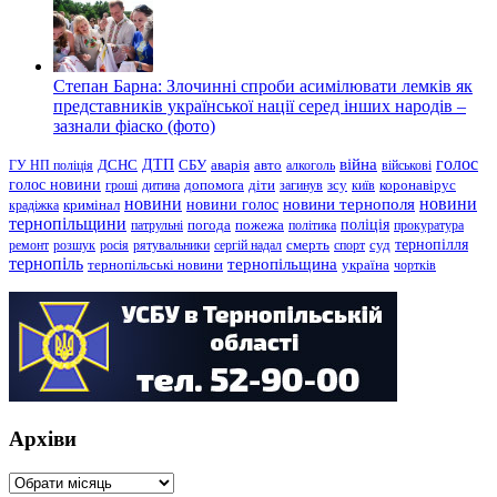
Степан Барна: Злочинні спроби асимілювати лемків як
представників української нації серед інших народів –
зазнали фіаско (фото)
голос
війна
ДТП
ГУ НП поліція
ДСНС
СБУ
аварія
авто
алкоголь
військові
голос новини
зсу
гроші
дитина
допомога
діти
загинув
київ
коронавірус
новини
новини тернополя
новини
новини голос
кримінал
крадіжка
тернопільщини
поліція
патрульні
погода
пожежа
політика
прокуратура
тернопілля
суд
ремонт
розшук
росія
рятувальники
сергій надал
смерть
спорт
тернопіль
тернопільщина
україна
тернопільські новини
чортків
Архіви
Архіви