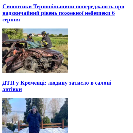
Синоптики Тернопільщини попереджають про
надзвичайний рівень пожежної небезпеки 6
серпня
ДТП у Кременці: людину затисло в салоні
автівки