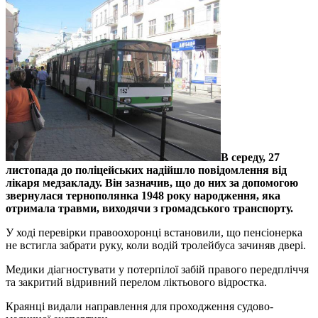
В середу, 27
листопада до поліцейських надійшло повідомлення від
лікаря медзакладу. Він зазначив, що до них за допомогою
звернулася тернополянка 1948 року народження, яка
отримала травми, виходячи з громадського транспорту.
У ході перевірки правоохоронці встановили, що пенсіонерка
не встигла забрати руку, коли водій тролейбуса зачиняв двері.
Медики діагностувати у потерпілої забій правого передпліччя
та закритий відривний перелом ліктьового відростка.
Краянці видали направлення для проходження судово-