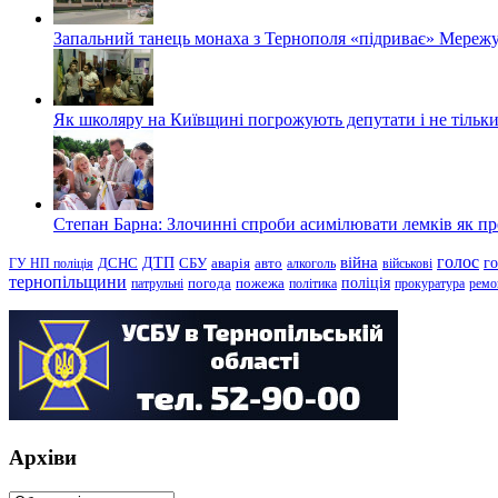
Запальний танець монаха з Тернополя «підриває» Мережу
Як школяру на Київщині погрожують депутати і не тільки
Степан Барна: Злочинні спроби асимілювати лемків як пред
голос
війна
г
ДТП
ГУ НП поліція
ДСНС
СБУ
аварія
авто
алкоголь
військові
тернопільщини
поліція
патрульні
погода
пожежа
політика
прокуратура
ремо
Архіви