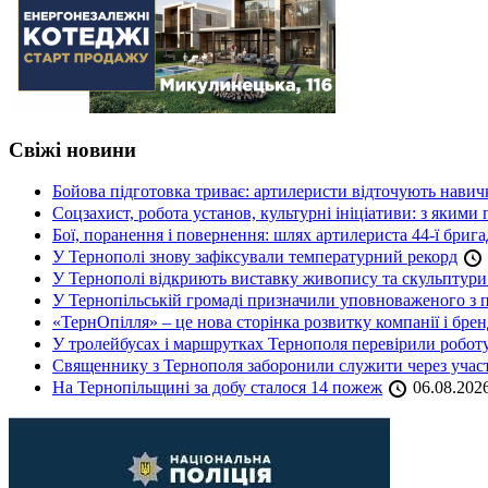
Свіжі новини
Бойова підготовка триває: артилеристи відточують навич
Соцзахист, робота установ, культурні ініціативи: з яким
Бої, поранення і повернення: шлях артилериста 44-ї бриг
У Тернополі знову зафіксували температурний рекорд
У Тернополі відкриють виставку живопису та скульптур
У Тернопільській громаді призначили уповноваженого з п
«ТернОпілля» – це нова сторінка розвитку компанії і бре
У тролейбусах і маршрутках Тернополя перевірили робот
Священнику з Тернополя заборонили служити через участь
На Тернопільщині за добу сталося 14 пожеж
06.08.202