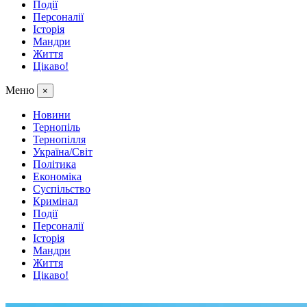
Події
Персоналії
Історія
Мандри
Життя
Цікаво!
Меню
×
Новини
Тернопіль
Тернопілля
Україна/Світ
Політика
Економіка
Суспільство
Кримінал
Події
Персоналії
Історія
Мандри
Життя
Цікаво!