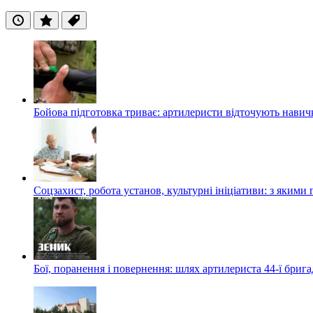
Останні
Популярні
Теги
Бойова підготовка триває: артилеристи відточують навич
Соцзахист, робота установ, культурні ініціативи: з яким
Бої, поранення і повернення: шлях артилериста 44-ї бриг