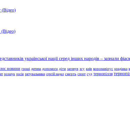
 (Відео)
 (Відео)
ставників української нації серед інших народів – зазнали фіаск
олос новини
зсу
гроші
дитина
допомога
діти
загинув
київ
коронавірус
крадіжка
тернопі
тернопілля
суд
нт
розшук
росія
рятувальники
сергій надал
смерть
спорт