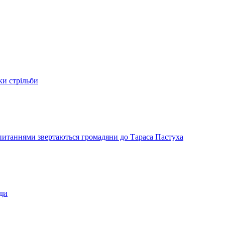
ки стрільби
и питаннями звертаються громадяни до Тараса Пастуха
ади