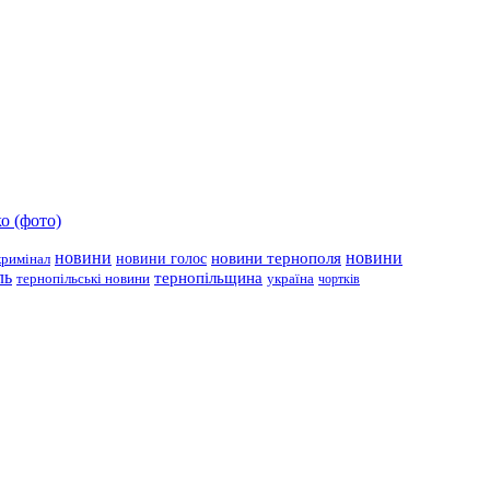
о (фото)
новини
новини тернополя
новини
новини голос
кримінал
ль
тернопільщина
україна
тернопільські новини
чортків