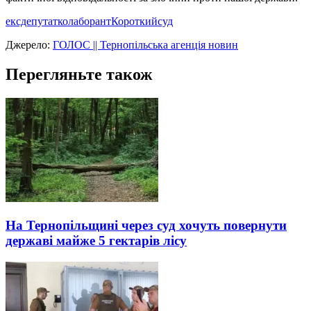
ексдепутат
колаборант
Короткий
суд
Джерело:
ГОЛОС || Тернопільська агенція новин
Перегляньте також
На Тернопільщині через суд хочуть повернути
державі майже 5 гектарів лісу