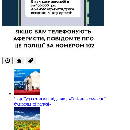
Останні
Популярні
Теги
Ігор Гуда отримав відзнаку «Візіонер сучасної
будівельної галузі»