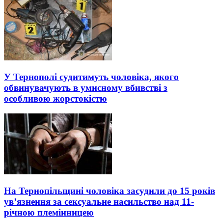
У Тернополі судитимуть чоловіка, якого
обвинувачують в умисному вбивстві з
особливою жорстокістю
На Тернопільщині чоловіка засудили до 15 років
ув’язнення за сексуальне насильство над 11-
річною племінницею