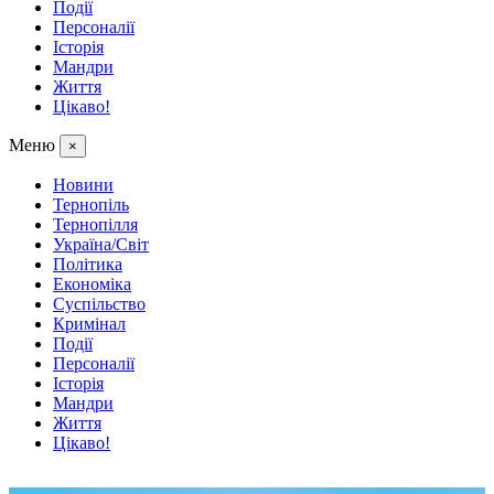
Події
Персоналії
Історія
Мандри
Життя
Цікаво!
Меню
×
Новини
Тернопіль
Тернопілля
Україна/Світ
Політика
Економіка
Суспільство
Кримінал
Події
Персоналії
Історія
Мандри
Життя
Цікаво!