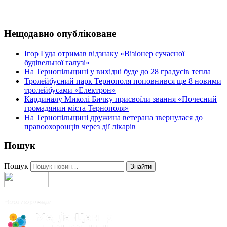
Нещодавно опубліковане
Ігор Гуда отримав відзнаку «Візіонер сучасної
будівельної галузі»
На Тернопільщині у вихідні буде до 28 градусів тепла
Тролейбусний парк Тернополя поповнився ще 8 новими
тролейбусами «Електрон»
Кардиналу Миколі Бичку присвоїли звання «Почесний
громадянин міста Тернополя»
На Тернопільщині дружина ветерана звернулася до
правоохоронців через дії лікарів
Пошук
Пошук
Знайти