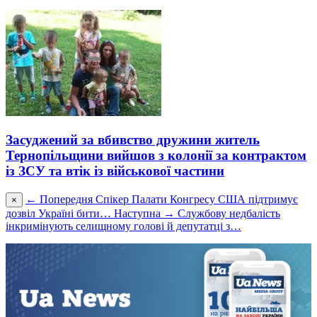
Засуджений за вбивство дружини житель
Тернопільщини вийшов з колонії за контрактом
із ЗСУ та втік із військової частини
← Попередня
Спікер Палати Конгресу США підтримує
×
дозвіл Україні бити…
Наступна →
Службову недбалість
інкримінують селищному голові й депутатці з…