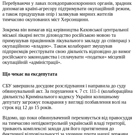
Перебуваючи у лавах псевдоправоохоронних органів, зрадник
допомагав країні-агресору підтримувати окупаційний режим,
а також придушував опір і залякував мирних жителів
тимчасово окупованих міст Херсонщини.
Зокрема він вимагав від керівництва Каховської центральної
міської лікарні вести діловодство російською мовою та
примушував працівників лікувального закладу до співпраці з
окупаційною «владою». Також колаборант змушував
підприємців реєструвати свою діяльність відповідно до вимог
російського законодавства і сплачувати «податки» місцевій
окупаційній «адміністрації».
Що чекає на ексдепутата
СБУ завершила досудове розслідування і направила до суду
обвинувальний акт. За порушення ч. 7 ст. 111-1 (колабораційна
діяльність) Кримінального кодексу України колишньому
депутату загрожує покарання у вигляді позбавлення волі на
строк від 12 до 15 років.
Відомо, що поки обвинувачений переховується від правосуддя
на тимчасово непідконтрольній українській владі території,
тривають комплексні заходи для його притягнення до
фактичної відповідальності за злочини проти нашої держави.