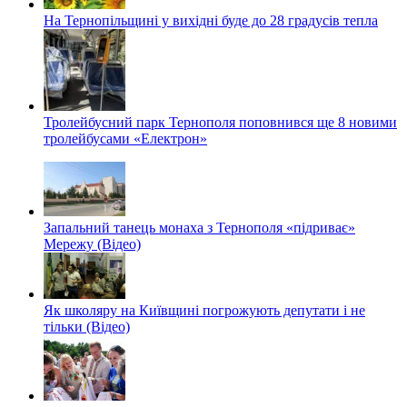
На Тернопільщині у вихідні буде до 28 градусів тепла
Тролейбусний парк Тернополя поповнився ще 8 новими
тролейбусами «Електрон»
Запальний танець монаха з Тернополя «підриває»
Мережу (Відео)
Як школяру на Київщині погрожують депутати і не
тільки (Відео)