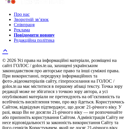
Про нас
Зворотній зв’язок
Співпраця
Реклама
Повідомити новину
Редакційна політика
© 2026 Усі права на інформаційні матеріали, розміщені на
сайті ГОЛОС / golos.te.ua, захищені українським
законодавством про авторське право та інші суміжні права.
При використанні, передруку інформаційних та
фото-,відеоматеріалів сайту, гіперпосилання на ГОЛОС /
golos.te.ua має міститися в першому абзаці тексту. Точка зору
редакції може не збігатися з точкою зору автора, а усі
опубліковані матеріали не претендують на об’єктивність та
всебічність висвітлення теми, про яку йдеться. Користуючись
Сайтом, відвідувач підтверджує, що досяг 21-річного віку. У
разі, якщо Ви не досягли 21-річного віку — не розпочинайте
або припиніть користування Сайтом. Адміністрація Сайту не
несе відповідальності за законність використання Сайту та
його сервісів Користувачем, який не досяг 21-річного віку.