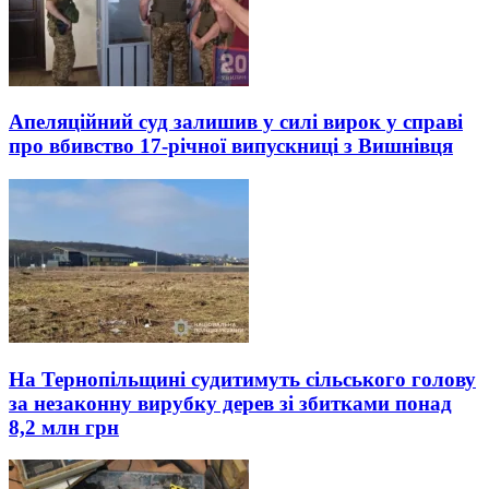
Апеляційний суд залишив у силі вирок у справі
про вбивство 17-річної випускниці з Вишнівця
На Тернопільщині судитимуть сільського голову
за незаконну вирубку дерев зі збитками понад
8,2 млн грн