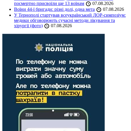
посмертно присвоїли ще 13 воїнам
07.08.2026
Воїни 44-ї бригади: різні долі, одна мета
07.08.2026
У Тернополі стартував всеукраїнський ЛОР-симпозіум:
медики обговорюють сучасні методи лікування та
хірургії (фото)
07.08.2026