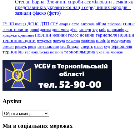
Степан Барна: Злочинні спроби асимілювати лемків як
представників української нації серед інших народів –
зазнали фіаско (фото)
голос
війна
ДТП
ГУ НП поліція
ДСНС
СБУ
аварія
авто
алкоголь
військові
голос новини
зсу
гроші
дитина
допомога
діти
загинув
київ
коронавірус
новини
новини тернополя
новини
новини голос
кримінал
крадіжка
тернопільщини
поліція
патрульні
погода
пожежа
політика
прокуратура
тернопілля
суд
ремонт
розшук
росія
рятувальники
сергій надал
смерть
спорт
тернопіль
тернопільщина
україна
тернопільські новини
чортків
Архіви
Архіви
Ми в соціальних мережах