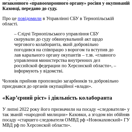
незаконного «правоохоронного органу» росіян у окупованій
Каховці, передано до суду.
Про це
повідомили
в Управлінні СБУ в Тернопільській
області.
– Слідчі Тернопільського управління СБУ
скерували до суду обвинувальний акт щодо
чергового колаборанта, який добровільно
погодився на співпрацю з ворогом та вступив до
лав карального органу окупантів – т.зв. «главного
управления министерства внутренних дел
российской федерации по Херсонской области», –
інформують у відомстві.
Чоловік прийняв пропозицію загарбників та добровільно
приєднався до органів окупаційної «влади».
«Кар’єрний ріст» і діяльність колаборанта
У липні 2022 року його призначили на посаду «следователя» у
так званій «народной милиции» Каховки, а згодом він обійняв
посаду «старшего следователя ОМВД рф «Новокаховский» ГУ
МВД рф по Херсонской области».