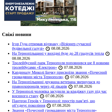
Свіжі новини
Ігор Гуда отримав відзнаку «Візіонер сучасної
будівельної галузі»
08.08.2026
На Тернопільщині у вихідні буде до 28 градусів тепла
08.08.2026
Тролейбусний парк Тернополя поповнився ще 8 новими
тролейбусами «Електрон»
07.08.2026
Кардиналу Миколі Бичку присвоїли звання «Почесний
громадянин міста Тернополя»
07.08.2026
На Тернопільщині дружина ветерана звернулася до
правоохоронців через дії лікарів
07.08.2026
У Тернополі чоловіка засудили за крадіжку газу під час
воєнного стану
07.08.2026
Пантеон Героїв у Тернополі: простір пам’яті, що
об’єднує покоління
07.08.2026
Звання «Почесний громадянин міста Тернополя»