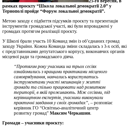
25-го вересня, в
рамках проєкту “Школа локальної демократії 2.0” у
Тернополі пройде “Форум локальної демократії”.
Метою заходу є підбиття підсумків проєкту та презентація
інструментів громадської участі, які були впроваджені у
громадах протягом реалізації проєкту.
У Школі брали участь 10 Команд змін із об’єднаних громад
заходу України. Кожна Команда зміни складалась з 3-х осіб, які
є представниками депутатського корпусу, виконавчих органів
місцевої ради та громадського діяча.
“Протягом року учасники на трьох сесіях
ознайомились з кращими практиками місцевого
самоврядування, навчались користуватись
інструментами участі мешканців у житті
громади та спільно працювати над розвитком
території, в якій проживають. Між сесіями, під
керівництвом експертів, учасники виконували
практичні завдання у своїх громадах”
, – розповіає
керівник ГО “Освітньо-аналітичний центр
розвитку громад”
Максим Черкашин
.
Громади – учасники проєкту: