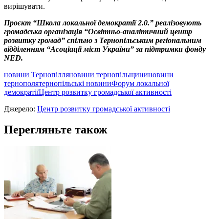
вирішувати.
Проєкт “Школа локальної демократії 2.0.” реалізовують
громадська організація “Освітньо-аналітичний центр
розвитку громад” спільно з Тернопільським регіональним
відділенням “Асоціації міст України” за підтримки фонду
NED.
новини Тернопілля
новини тернопільщини
новини
тернополя
тернопільські новини
Форум локальної
демократії
Центр розвитку громадської активності
Джерело:
Центр розвитку громадської активності
Перегляньте також