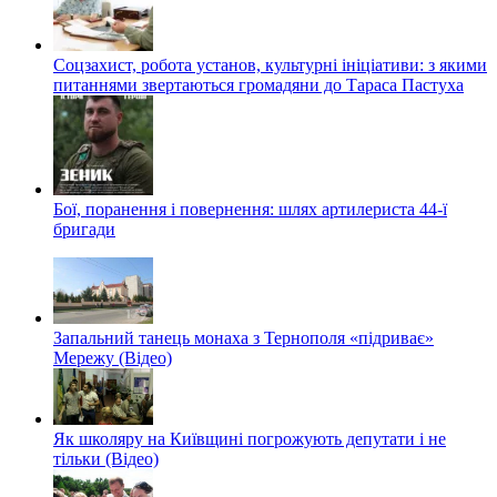
Соцзахист, робота установ, культурні ініціативи: з якими
питаннями звертаються громадяни до Тараса Пастуха
Бої, поранення і повернення: шлях артилериста 44-ї
бригади
Запальний танець монаха з Тернополя «підриває»
Мережу (Відео)
Як школяру на Київщині погрожують депутати і не
тільки (Відео)