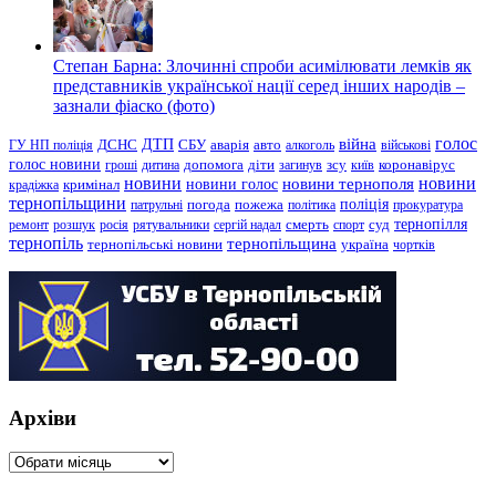
Степан Барна: Злочинні спроби асимілювати лемків як
представників української нації серед інших народів –
зазнали фіаско (фото)
голос
війна
ДТП
ГУ НП поліція
ДСНС
СБУ
аварія
авто
алкоголь
військові
голос новини
зсу
гроші
дитина
допомога
діти
загинув
київ
коронавірус
новини
новини тернополя
новини
новини голос
кримінал
крадіжка
тернопільщини
поліція
патрульні
погода
пожежа
політика
прокуратура
тернопілля
суд
ремонт
розшук
росія
рятувальники
сергій надал
смерть
спорт
тернопіль
тернопільщина
україна
тернопільські новини
чортків
Архіви
Архіви