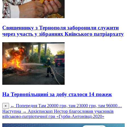
Священнику з Тернополя заборонили служити
через участь у зібраннях Київського патріархату
На Тернопільщині за добу сталося 14 пожеж
← Попередня
Там 20000 грн, там 23000 грн, там 96000…
×
Наступна →
Архієпископ Нестор благословив учасників
військово-патріотичної гри «Гурби-Антонівці-2020»