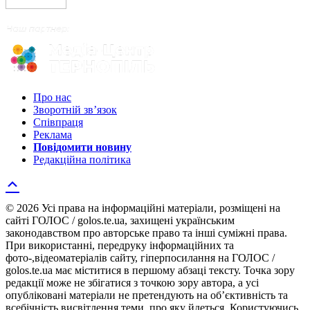
Про нас
Зворотній зв’язок
Співпраця
Реклама
Повідомити новину
Редакційна політика
© 2026 Усі права на інформаційні матеріали, розміщені на
сайті ГОЛОС / golos.te.ua, захищені українським
законодавством про авторське право та інші суміжні права.
При використанні, передруку інформаційних та
фото-,відеоматеріалів сайту, гіперпосилання на ГОЛОС /
golos.te.ua має міститися в першому абзаці тексту. Точка зору
редакції може не збігатися з точкою зору автора, а усі
опубліковані матеріали не претендують на об’єктивність та
всебічність висвітлення теми, про яку йдеться. Користуючись