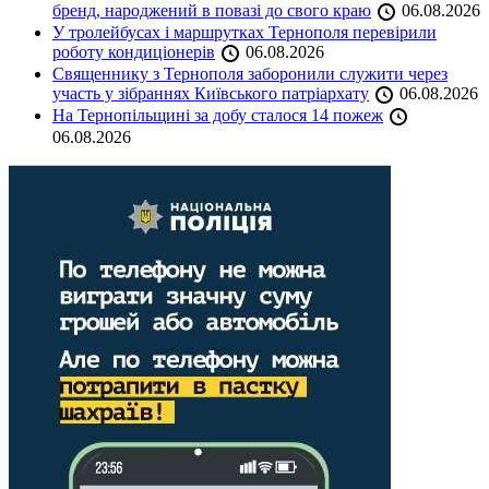
бренд, народжений в повазі до свого краю
06.08.2026
У тролейбусах і маршрутках Тернополя перевірили
роботу кондиціонерів
06.08.2026
Священнику з Тернополя заборонили служити через
участь у зібраннях Київського патріархату
06.08.2026
На Тернопільщині за добу сталося 14 пожеж
06.08.2026