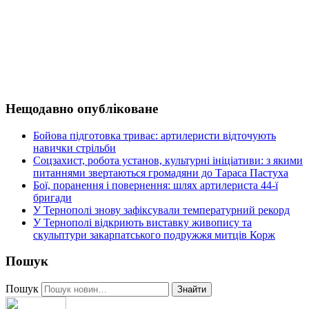
Нещодавно опубліковане
Бойова підготовка триває: артилеристи відточують
навички стрільби
Соцзахист, робота установ, культурні ініціативи: з якими
питаннями звертаються громадяни до Тараса Пастуха
Бої, поранення і повернення: шлях артилериста 44-ї
бригади
У Тернополі знову зафіксували температурний рекорд
У Тернополі відкриють виставку живопису та
скульптури закарпатського подружжя митців Корж
Пошук
Пошук
Знайти