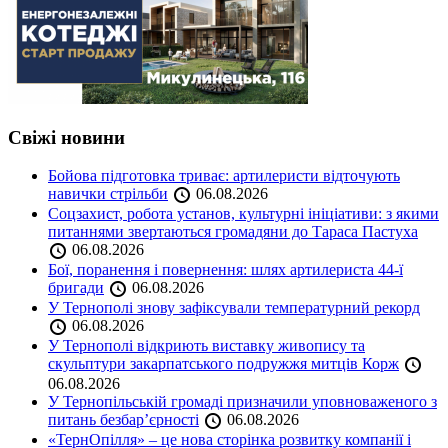
Свіжі новини
Бойова підготовка триває: артилеристи відточують
навички стрільби
06.08.2026
Соцзахист, робота установ, культурні ініціативи: з якими
питаннями звертаються громадяни до Тараса Пастуха
06.08.2026
Бої, поранення і повернення: шлях артилериста 44-ї
бригади
06.08.2026
У Тернополі знову зафіксували температурний рекорд
06.08.2026
У Тернополі відкриють виставку живопису та
скульптури закарпатського подружжя митців Корж
06.08.2026
У Тернопільській громаді призначили уповноваженого з
питань безбар’єрності
06.08.2026
«ТернОпілля» – це нова сторінка розвитку компанії і