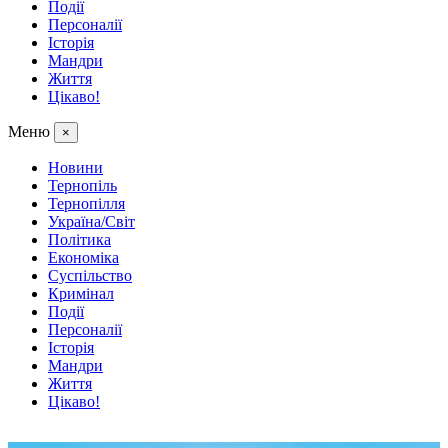
Події
Персоналії
Історія
Мандри
Життя
Цікаво!
Меню
×
Новини
Тернопіль
Тернопілля
Україна/Світ
Політика
Економіка
Суспільство
Кримінал
Події
Персоналії
Історія
Мандри
Життя
Цікаво!