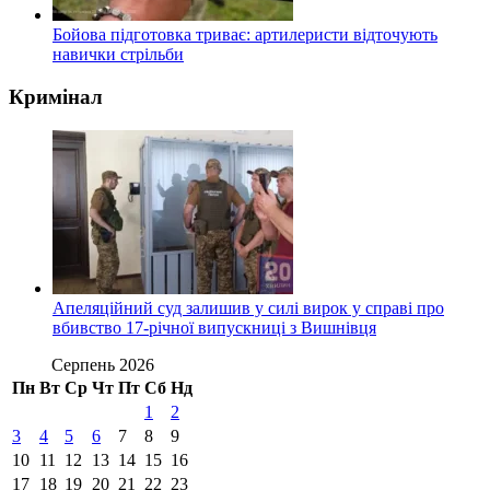
Бойова підготовка триває: артилеристи відточують
навички стрільби
Кримінал
Апеляційний суд залишив у силі вирок у справі про
вбивство 17-річної випускниці з Вишнівця
Серпень 2026
Пн
Вт
Ср
Чт
Пт
Сб
Нд
1
2
3
4
5
6
7
8
9
10
11
12
13
14
15
16
17
18
19
20
21
22
23