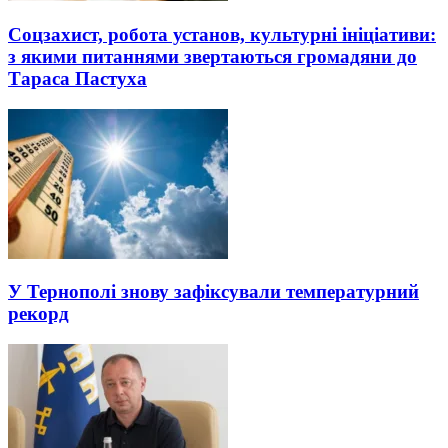
Соцзахист, робота установ, культурні ініціативи:
з якими питаннями звертаються громадяни до
Тараса Пастуха
У Тернополі знову зафіксували температурний
рекорд