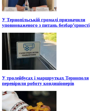
У Тернопільській громаді призначили
уповноваженого з питань безбар’єрності
У тролейбусах і маршрутках Тернополя
перевірили роботу кондиціонерів