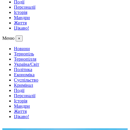
Події
Персоналії
Історія
Мандри
Життя
Цікаво!
Меню
×
Новини
Тернопіль
Тернопілля
Україна/Світ
Політика
Економіка
Суспільство
Кримінал
Події
Персоналії
Історія
Мандри
Життя
Цікаво!