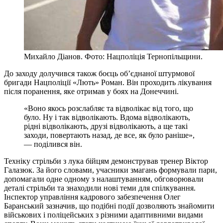
Михайло Діанов. Фото: Нацполіція Тернопільщини.
До заходу долучився також боєць об’єднаної штурмової
бригади Нацполіції «Лють» Роман. Він проходить лікування
після поранення, яке отримав у боях на Донеччині.
«Воно якось розслабляє та відволікає від того, що
було. Ну і так відволікають. Вдома відволікають,
рідні відволікають, друзі відволікають, а ще такі
заходи, повертають назад, де все, як було раніше»,
— поділився він.
Техніку стрільби з лука бійцям демонстрував тренер Віктор
Галазюк. За його словами, учасники змагань формували пари,
допомагали одне одному з налаштуванням, обговорювали
деталі стрільби та знаходили нові теми для спілкування.
Інспектор управління кадрового забезпечення Олег
Баранський зазначив, що подібні події дозволяють знайомити
військових і поліцейських з різними адаптивними видами