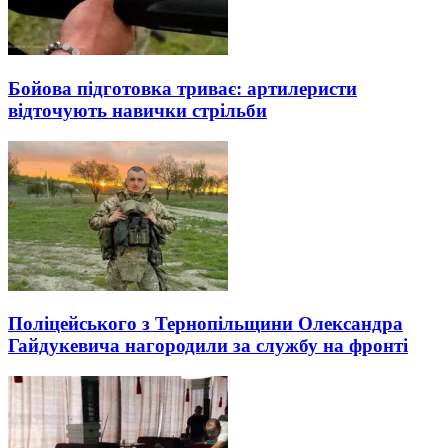
Бойова підготовка триває: артилеристи
відточують навички стрільби
Поліцейського з Тернопільщини Олександра
Гайдукевича нагородили за службу на фронті