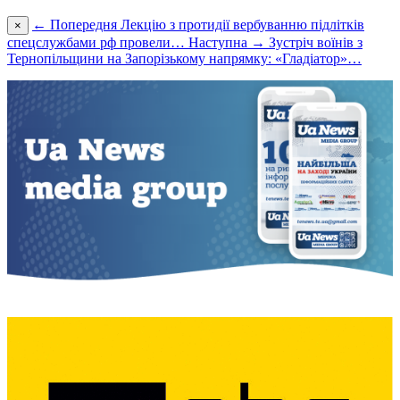
← Попередня
Лекцію з протидії вербуванню підлітків
×
спецслужбами рф провели…
Наступна →
Зустріч воїнів з
Тернопільщини на Запорізькому напрямку: «Гладіатор»…