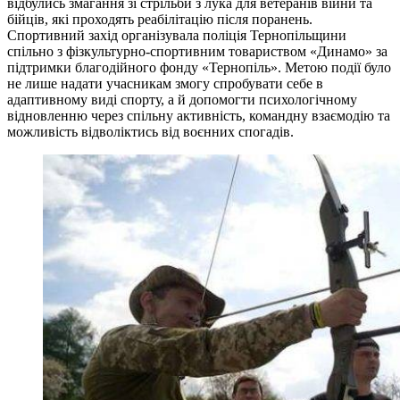
відбулись змагання зі стрільби з лука для ветеранів війни та
бійців, які проходять реабілітацію після поранень.
Спортивний захід організувала поліція Тернопільщини
спільно з фізкультурно-спортивним товариством «Динамо» за
підтримки благодійного фонду «Тернопіль». Метою події було
не лише надати учасникам змогу спробувати себе в
адаптивному виді спорту, а й допомогти психологічному
відновленню через спільну активність, командну взаємодію та
можливість відволіктись від воєнних спогадів.