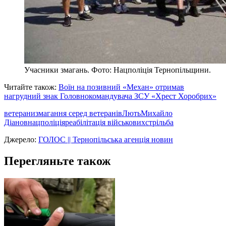
Учасники змагань. Фото: Нацполіція Тернопільщини.
Читайте також:
Воїн на позивний «Механ» отримав
нагрудний знак Головнокомандувача ЗСУ «Хрест Хоробрих»
ветерани
змагання серед ветеранів
Лють
Михайло
Діанов
нацполіція
реабілітація військових
стрільба
Джерело:
ГОЛОС || Тернопільська агенція новин
Перегляньте також