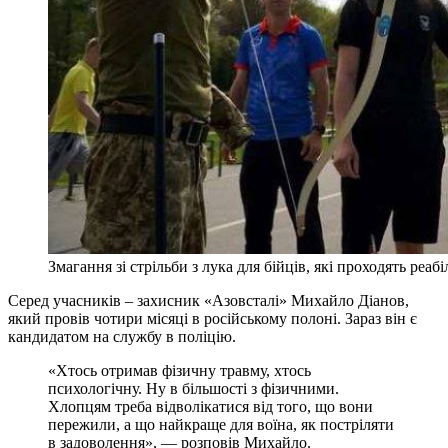
Змагання зі стрільби з лука для бійців, які проходять реа
Серед учасників – захисник «Азовсталі» Михайло Діанов,
який провів чотири місяці в російському полоні. Зараз він є
кандидатом на службу в поліцію.
«Хтось отримав фізичну травму, хтось
психологічну. Ну в більшості з фізичними.
Хлопцям треба відволікатися від того, що вони
пережили, а що найкраще для воїна, як постріляти
в задоволення», — розповів Михайло.