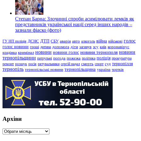
Степан Барна: Злочинні спроби асимілювати лемків як
представників української нації серед інших народів –
зазнали фіаско (фото)
голос
війна
ДТП
ГУ НП поліція
ДСНС
СБУ
аварія
авто
алкоголь
військові
голос новини
зсу
гроші
дитина
допомога
діти
загинув
київ
коронавірус
новини
новини тернополя
новини
новини голос
кримінал
крадіжка
тернопільщини
поліція
патрульні
погода
пожежа
політика
прокуратура
тернопілля
суд
ремонт
розшук
росія
рятувальники
сергій надал
смерть
спорт
тернопіль
тернопільщина
україна
тернопільські новини
чортків
Архіви
Архіви