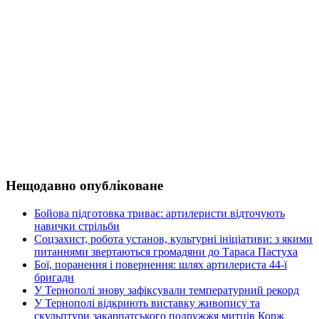
Нещодавно опубліковане
Бойова підготовка триває: артилеристи відточують
навички стрільби
Соцзахист, робота установ, культурні ініціативи: з якими
питаннями звертаються громадяни до Тараса Пастуха
Бої, поранення і повернення: шлях артилериста 44-ї
бригади
У Тернополі знову зафіксували температурний рекорд
У Тернополі відкриють виставку живопису та
скульптури закарпатського подружжя митців Корж