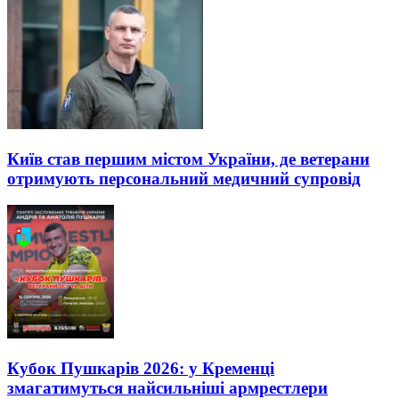
Київ став першим містом України, де ветерани
отримують персональний медичний супровід
Кубок Пушкарів 2026: у Кременці
змагатимуться найсильніші армрестлери