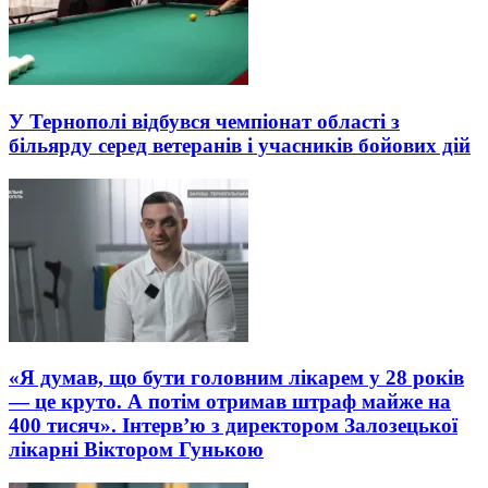
У Тернополі відбувся чемпіонат області з
більярду серед ветеранів і учасників бойових дій
«Я думав, що бути головним лікарем у 28 років
— це круто. А потім отримав штраф майже на
400 тисяч». Інтерв’ю з директором Залозецької
лікарні Віктором Гунькою