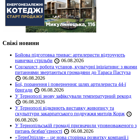
Свіжі новини
Бойова підготовка триває: артилеристи відточують
навички стрільби
06.08.2026
Соцзахист, робота установ, культурні ініціативи: з якими
питаннями звертаються громадяни до Тараса Пастуха
06.08.2026
Бої, поранення і повернення: шлях артилериста 44-ї
бригади
06.08.2026
У Тернополі знову зафіксували температурний рекорд
06.08.2026
У Тернополі відкриють виставку живопису та
скульптури закарпатського подружжя митців Корж
06.08.2026
У Тернопільській громаді призначили уповноваженого з
питань безбар’єрності
06.08.2026
«ТернОпілля» – це нова сторінка розвитку компанії і