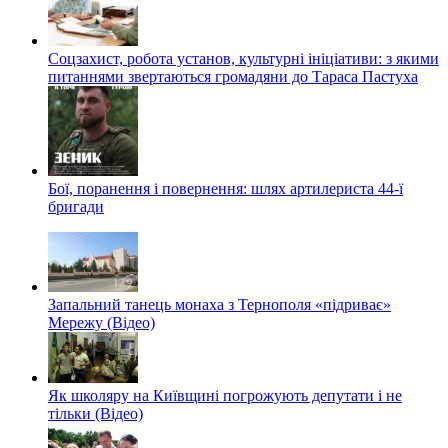
Соцзахист, робота установ, культурні ініціативи: з якими
питаннями звертаються громадяни до Тараса Пастуха
Бої, поранення і повернення: шлях артилериста 44-ї
бригади
Запальний танець монаха з Тернополя «підриває»
Мережу (Відео)
Як школяру на Київщині погрожують депутати і не
тільки (Відео)