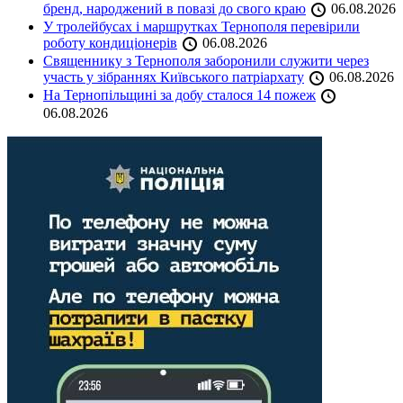
бренд, народжений в повазі до свого краю
06.08.2026
У тролейбусах і маршрутках Тернополя перевірили
роботу кондиціонерів
06.08.2026
Священнику з Тернополя заборонили служити через
участь у зібраннях Київського патріархату
06.08.2026
На Тернопільщині за добу сталося 14 пожеж
06.08.2026