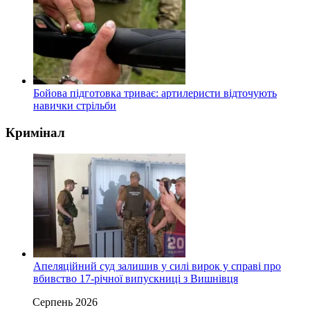
Бойова підготовка триває: артилеристи відточують
навички стрільби
Кримінал
Апеляційний суд залишив у силі вирок у справі про
вбивство 17-річної випускниці з Вишнівця
Серпень 2026