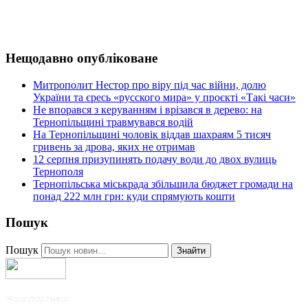
Нещодавно опубліковане
Митрополит Нестор про віру під час війни, долю
України та єресь «русского мира» у проєкті «Такі часи»
Не впорався з керуванням і врізався в дерево: на
Тернопільщині травмувався водій
На Тернопільщині чоловік віддав шахраям 5 тисяч
гривень за дрова, яких не отримав
12 серпня призупинять подачу води до двох вулиць
Тернополя
Тернопільська міськрада збільшила бюджет громади на
понад 222 млн грн: куди спрямують кошти
Пошук
Пошук
Знайти