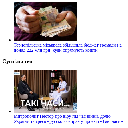
Тернопільська міськрада збільшила бюджет громади на
понад 222 млн грн: куди спрямують кошти
Суспільство
Митрополит Нестор про віру під час війни, долю
України та єресь «русского мира» у проєкті «Такі часи»