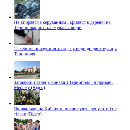
Не впорався з керуванням і врізався в дерево: на
Тернопільщині травмувався водій
12 серпня призупинять подачу води до двох вулиць
Тернополя
Запальний танець монаха з Тернополя «підриває»
Мережу (Відео)
Як школяру на Київщині погрожують депутати і не
тільки (Відео)