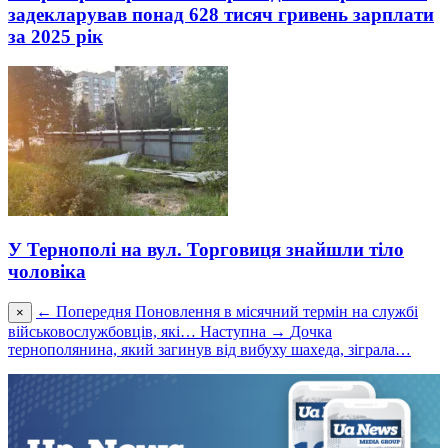
задекларував понад 628 тисяч гривень зарплати
за 2025 рік
У Тернополі на вул. Торговиця знайшли тіло
чоловіка
← Попередня
Поновлення в місячний термін на службі
×
військовослужбовців, які…
Наступна →
Дочка
тернополянина, який загинув від вибуху шахеда, зіграла…