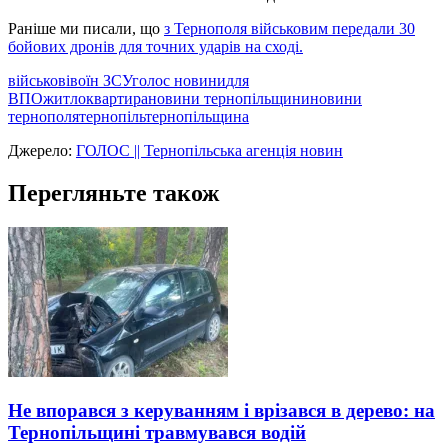
Раніше ми писали, що
з Тернополя військовим передали 30
бойових дронів для точних ударів на сході.
військові
воїн ЗСУ
голос новини
для
ВПО
житло
квартира
новини тернопільщини
новини
тернополя
тернопіль
тернопільщина
Джерело:
ГОЛОС || Тернопільська агенція новин
Перегляньте також
Не впорався з керуванням і врізався в дерево: на
Тернопільщині травмувався водій