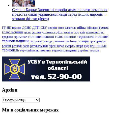
Степан Барна: Злочинні спроби асимілювати лемків як
представників української нації серед інших народів –
зазнали фіаско (фото)
голос
війна
ДТП
ГУ НП поліція
ДСНС
СБУ
аварія
авто
алкоголь
військові
голос новини
зсу
гроші
дитина
допомога
діти
загинув
київ
коронавірус
новини
новини тернополя
новини
новини голос
кримінал
крадіжка
тернопільщини
поліція
патрульні
погода
пожежа
політика
прокуратура
тернопілля
суд
ремонт
розшук
росія
рятувальники
сергій надал
смерть
спорт
тернопіль
тернопільщина
україна
тернопільські новини
чортків
Архіви
Архіви
Ми в соціальних мережах