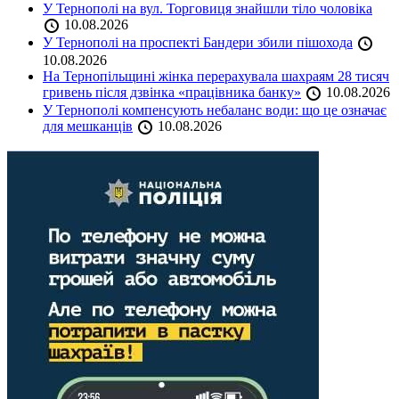
У Тернополі на вул. Торговиця знайшли тіло чоловіка
10.08.2026
У Тернополі на проспекті Бандери збили пішохода
10.08.2026
На Тернопільщині жінка перерахувала шахраям 28 тисяч
гривень після дзвінка «працівника банку»
10.08.2026
У Тернополі компенсують небаланс води: що це означає
для мешканців
10.08.2026