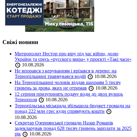
Свіжі новини
Митрополит Нестор про віру під час війни, долю
України та єресь «русского мира» у проєкті «Такі часи»
10.08.2026
Не впорався з керуванням і врізався в дерево: на
Тернопільщині травмувався водій
10.08.2026
На Тернопільщині чоловік віддав шахраям 5 тисяч
гривень за дрова, яких не отримав
10.08.2026
12 серпня призупинять подачу води до двох вулиць
Тернополя
10.08.2026
Тернопільська міськрада збільшила бюджет громади на
понад 222 млн грн: куди спрямують кошти
10.08.2026
Секретар Озернянської громади Назар Романів
задекларував понад 628 тисяч гривень зарплати за 2025
рік
10.08.2026