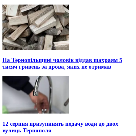
На Тернопільщині чоловік віддав шахраям 5
тисяч гривень за дрова, яких не отримав
12 серпня призупинять подачу води до двох
вулиць Тернополя