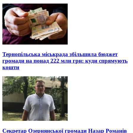
Тернопільська міськрада збільшила бюджет
громади на понад 222 млн грн: куди спрямують
кошти
Секретар Озернянської громади Назар Романів