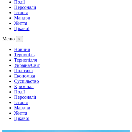
Події
Персоналії
Історія
Мандри
Життя
Цікаво!
Меню
×
Новини
Тернопіль
Тернопілля
Україна/Світ
Політика
Економіка
Суспільство
Кримінал
Події
Персоналії
Історія
Мандри
Життя
Цікаво!