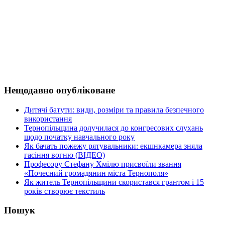
Нещодавно опубліковане
Дитячі батути: види, розміри та правила безпечного
використання
Тернопільщина долучилася до конгресових слухань
щодо початку навчального року
Як бачать пожежу рятувальники: екшнкамера зняла
гасіння вогню (ВІДЕО)
Професору Стефану Хмілю присвоїли звання
«Почесний громадянин міста Тернополя»
Як житель Тернопільщини скористався грантом і 15
років створює текстиль
Пошук