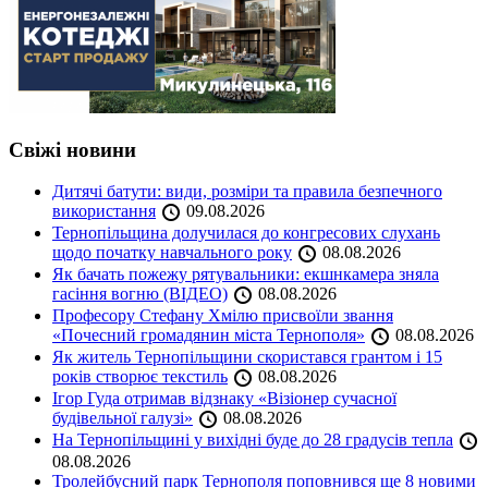
Свіжі новини
Дитячі батути: види, розміри та правила безпечного
використання
09.08.2026
Тернопільщина долучилася до конгресових слухань
щодо початку навчального року
08.08.2026
Як бачать пожежу рятувальники: екшнкамера зняла
гасіння вогню (ВІДЕО)
08.08.2026
Професору Стефану Хмілю присвоїли звання
«Почесний громадянин міста Тернополя»
08.08.2026
Як житель Тернопільщини скористався грантом і 15
років створює текстиль
08.08.2026
Ігор Гуда отримав відзнаку «Візіонер сучасної
будівельної галузі»
08.08.2026
На Тернопільщині у вихідні буде до 28 градусів тепла
08.08.2026
Тролейбусний парк Тернополя поповнився ще 8 новими