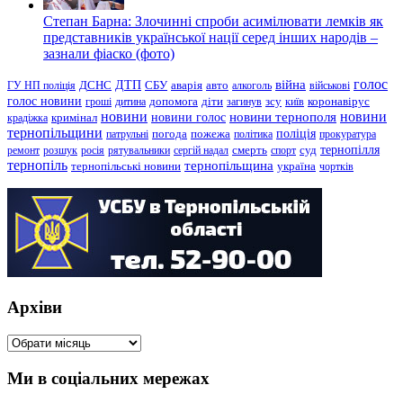
Степан Барна: Злочинні спроби асимілювати лемків як
представників української нації серед інших народів –
зазнали фіаско (фото)
голос
війна
ДТП
ГУ НП поліція
ДСНС
СБУ
аварія
авто
алкоголь
військові
голос новини
зсу
гроші
дитина
допомога
діти
загинув
київ
коронавірус
новини
новини тернополя
новини
новини голос
кримінал
крадіжка
тернопільщини
поліція
патрульні
погода
пожежа
політика
прокуратура
тернопілля
суд
ремонт
розшук
росія
рятувальники
сергій надал
смерть
спорт
тернопіль
тернопільщина
україна
тернопільські новини
чортків
Архіви
Архіви
Ми в соціальних мережах