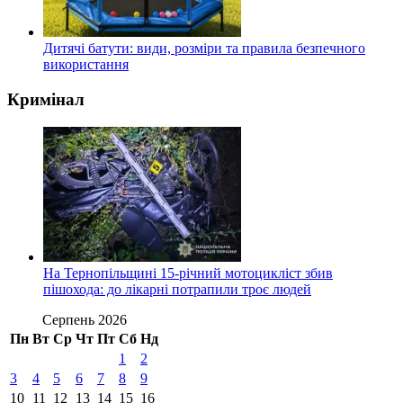
Дитячі батути: види, розміри та правила безпечного
використання
Кримінал
На Тернопільщині 15-річний мотоцикліст збив
пішохода: до лікарні потрапили троє людей
Серпень 2026
Пн
Вт
Ср
Чт
Пт
Сб
Нд
1
2
3
4
5
6
7
8
9
10
11
12
13
14
15
16