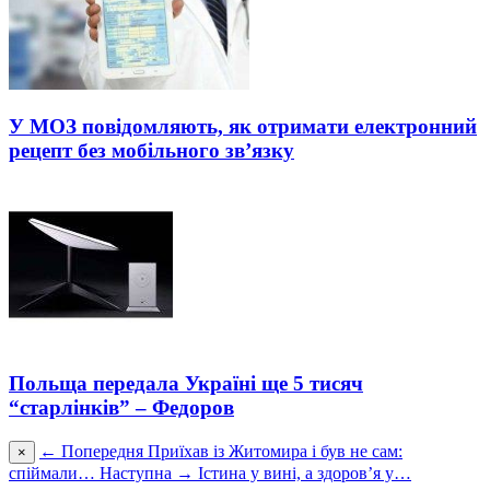
У МОЗ повідомляють, як отримати електронний
рецепт без мобільного зв’язку
Польща передала Україні ще 5 тисяч
“старлінків” – Федоров
← Попередня
Приїхав із Житомира і був не сам:
×
спіймали…
Наступна →
Істина у вині, а здоров’я у…