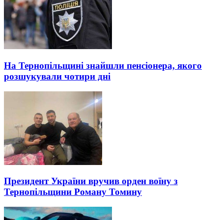
На Тернопільщині знайшли пенсіонера, якого
розшукували чотири дні
Президент України вручив орден воїну з
Тернопільщини Роману Томину