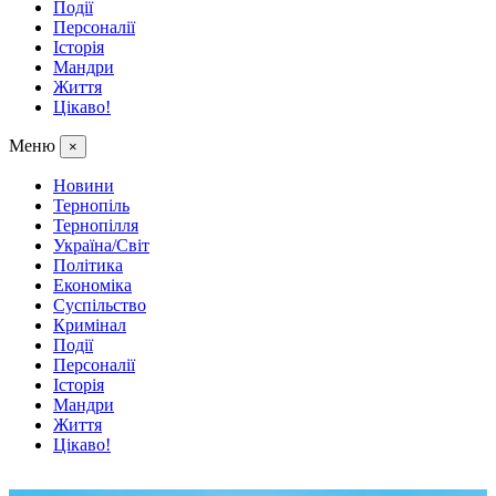
Події
Персоналії
Історія
Мандри
Життя
Цікаво!
Меню
×
Новини
Тернопіль
Тернопілля
Україна/Світ
Політика
Економіка
Суспільство
Кримінал
Події
Персоналії
Історія
Мандри
Життя
Цікаво!