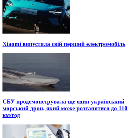
Xiaomi випустила свій перший електромобіль
СБУ продемонструвала ще один український
морський дрон, який може розганятися до 110
км/год