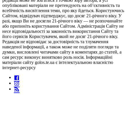
редакції може не збігатися з точкою зору автора, а усі
опубліковані матеріали не претендують на об’єктивність та
всебічність висвітлення теми, про яку йдеться. Користуючись
Сайтом, відвідувач підтверджує, що досяг 21-річного віку. У
разі, якщо Ви не досягли 21-річного віку — не розпочинайте
або припиніть користування Сайтом. Адміністрація Сайту не
несе відповідальності за законність використання Сайту та
його сервісів Користувачем, який не досяг 21-річного віку.
Редакція не відповідає за достовірність та тлумачення
наведеної інформації, а також може не поділяти погляди та
думки, висловлені читачами сайту в коментарях до статей, а
сам ресурс виконує винятково роль носія. Інформаційні
матеріали сайту golos.te.ua є інтелектуальною власністю
інтернет-ресурсу