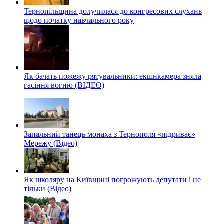
Тернопільщина долучилася до конгресових слухань
щодо початку навчального року
Як бачать пожежу рятувальники: екшнкамера зняла
гасіння вогню (ВІДЕО)
Запальний танець монаха з Тернополя «підриває»
Мережу (Відео)
Як школяру на Київщині погрожують депутати і не
тільки (Відео)