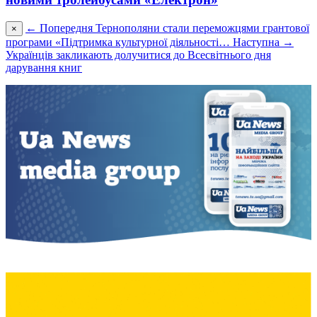
← Попередня
Тернополяни стали переможцями грантової
×
програми «Підтримка культурної діяльності…
Наступна →
Українців закликають долучитися до Всесвітнього дня
дарування книг