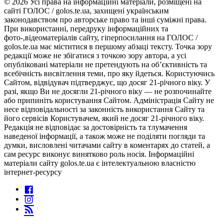
© 2026 Усі права на інформаційні матеріали, розміщені на
сайті ГОЛОС / golos.te.ua, захищені українським
законодавством про авторське право та інші суміжні права.
При використанні, передруку інформаційних та
фото-,відеоматеріалів сайту, гіперпосилання на ГОЛОС /
golos.te.ua має міститися в першому абзаці тексту. Точка зору
редакції може не збігатися з точкою зору автора, а усі
опубліковані матеріали не претендують на об’єктивність та
всебічність висвітлення теми, про яку йдеться. Користуючись
Сайтом, відвідувач підтверджує, що досяг 21-річного віку. У
разі, якщо Ви не досягли 21-річного віку — не розпочинайте
або припиніть користування Сайтом. Адміністрація Сайту не
несе відповідальності за законність використання Сайту та
його сервісів Користувачем, який не досяг 21-річного віку.
Редакція не відповідає за достовірність та тлумачення
наведеної інформації, а також може не поділяти погляди та
думки, висловлені читачами сайту в коментарях до статей, а
сам ресурс виконує винятково роль носія. Інформаційні
матеріали сайту golos.te.ua є інтелектуальною власністю
інтернет-ресурсу