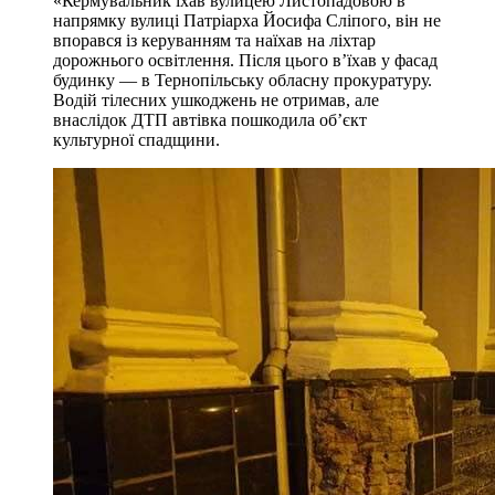
«Кермувальник їхав вулицею Листопадовою в
напрямку вулиці Патріарха Йосифа Сліпого, він не
впорався із керуванням та наїхав на ліхтар
дорожнього освітлення. Після цього в’їхав у фасад
будинку — в Тернопільську обласну прокуратуру.
Водій тілесних ушкоджень не отримав, але
внаслідок ДТП автівка пошкодила обʼєкт
культурної спадщини.