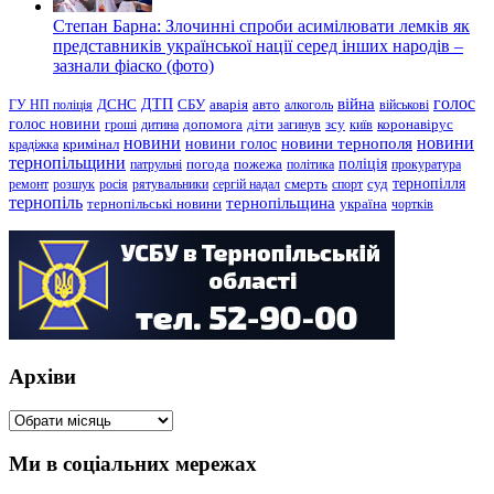
Степан Барна: Злочинні спроби асимілювати лемків як
представників української нації серед інших народів –
зазнали фіаско (фото)
голос
війна
ДТП
ГУ НП поліція
ДСНС
СБУ
аварія
авто
алкоголь
військові
голос новини
зсу
гроші
дитина
допомога
діти
загинув
київ
коронавірус
новини
новини тернополя
новини
новини голос
кримінал
крадіжка
тернопільщини
поліція
патрульні
погода
пожежа
політика
прокуратура
тернопілля
суд
ремонт
розшук
росія
рятувальники
сергій надал
смерть
спорт
тернопіль
тернопільщина
україна
тернопільські новини
чортків
Архіви
Архіви
Ми в соціальних мережах