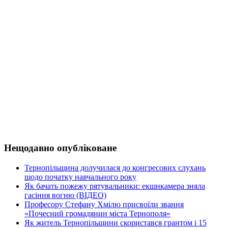
Нещодавно опубліковане
Тернопільщина долучилася до конгресових слухань
щодо початку навчального року
Як бачать пожежу рятувальники: екшнкамера зняла
гасіння вогню (ВІДЕО)
Професору Стефану Хмілю присвоїли звання
«Почесний громадянин міста Тернополя»
Як житель Тернопільщини скористався грантом і 15