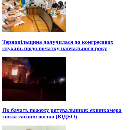
Тернопільщина долучилася до конгресових
слухань щодо початку навчального року
Як бачать пожежу рятувальники: екшнкамера
зняла гасіння вогню (ВІДЕО)