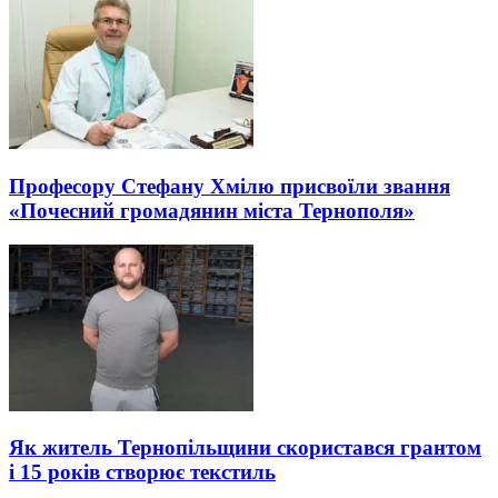
Професору Стефану Хмілю присвоїли звання
«Почесний громадянин міста Тернополя»
Як житель Тернопільщини скористався грантом
і 15 років створює текстиль