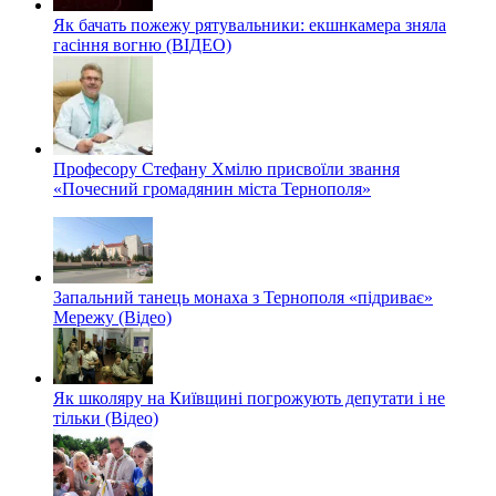
Як бачать пожежу рятувальники: екшнкамера зняла
гасіння вогню (ВІДЕО)
Професору Стефану Хмілю присвоїли звання
«Почесний громадянин міста Тернополя»
Запальний танець монаха з Тернополя «підриває»
Мережу (Відео)
Як школяру на Київщині погрожують депутати і не
тільки (Відео)