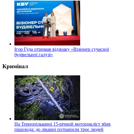
Ігор Гуда отримав відзнаку «Візіонер сучасної
будівельної галузі»
Кримінал
На Тернопільщині 15-річний мотоцикліст збив
пішохода: до лікарні потрапили троє людей