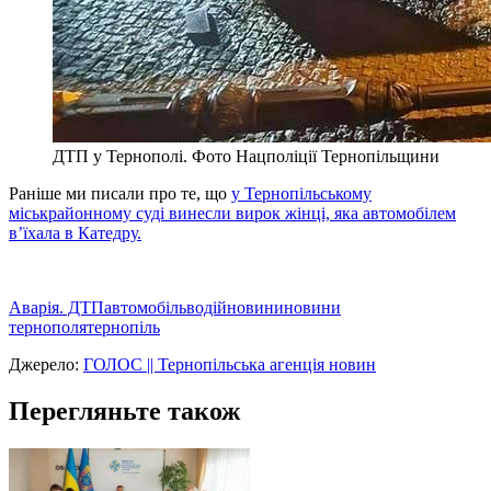
ДТП у Тернополі. Фото Нацполіції Тернопільщини
Раніше ми писали про те, що
у Тернопільському
міськрайонному суді винесли вирок жінці, яка автомобілем
в’їхала в Катедру.
Аварія. ДТП
автомобіль
водій
новини
новини
тернополя
тернопіль
Джерело:
ГОЛОС || Тернопільська агенція новин
Перегляньте також