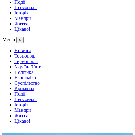
Події
Персоналії
Історія
Мандри
Життя
Цікаво!
Меню
×
Новини
Тернопіль
Тернопілля
Україна/Світ
Політика
Економіка
Суспільство
Кримінал
Події
Персоналії
Історія
Мандри
Життя
Цікаво!