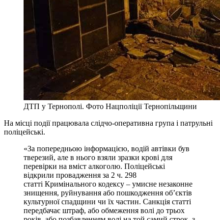
ДТП у Тернополі. Фото Нацполіції Тернопільщини
На місці події працювала слідчо-оперативна група і патрульні
поліцейські.
«За попередньою інформацією, водій автівки був
тверезий, але в нього взяли зразки крові для
перевірки на вміст алкоголю. Поліцейські
відкрили провадження за 2 ч. 298
статті Кримінального кодексу – умисне незаконне
знищення, руйнування або пошкодження об’єктів
культурної спадщини чи їх частин. Санкція статті
передбачає штраф, або обмеження волі до трьох
років, або позбавленням волі на той самий строк, з