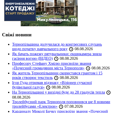
Свіжі новини
Тернопільщина долучилася до конгресових слухань
щодо початку навчального року
08.08.2026
Як бачать пожежу рятувальники: екшнкамера зняла
гасіння вогню (ВІДЕО)
08.08.2026
Професору Стефану Хмілю присвоїли звання
«Почесний громадянин міста Тернополя»
08.08.2026
Як житель Тернопільщини скористався грантом і 15
років створює текстиль
08.08.2026
Ігор Гуда отримав відзнаку «Візіонер сучасної
будівельної галузі»
08.08.2026
На Тернопільщині у вихідні буде до 28 градусів тепла
08.08.2026
Тролейбусний парк Тернополя поповнився ще 8 новими
тролейбусами «Електрон»
07.08.2026
Кардиналу Миколі Бичку присвоїли звання «Почесний