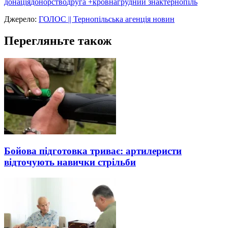
донація
донорство
друга +
кров
нагрудний знак
тернопіль
Джерело:
ГОЛОС || Тернопільська агенція новин
Перегляньте також
Бойова підготовка триває: артилеристи
відточують навички стрільби