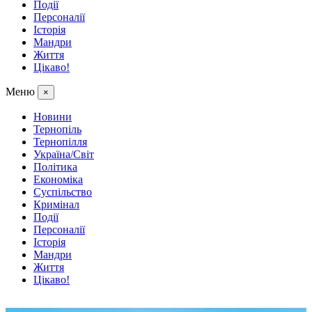
Події
Персоналії
Історія
Мандри
Життя
Цікаво!
Меню
×
Новини
Тернопіль
Тернопілля
Україна/Світ
Політика
Економіка
Суспільство
Кримінал
Події
Персоналії
Історія
Мандри
Життя
Цікаво!