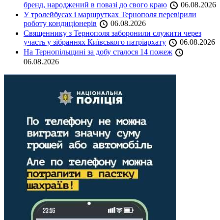
бренд, народжений в повазі до свого краю
06.08.2026
У тролейбусах і маршрутках Тернополя перевірили
роботу кондиціонерів
06.08.2026
Священнику з Тернополя заборонили служити через
участь у зібраннях Київського патріархату
06.08.2026
На Тернопільщині за добу сталося 14 пожеж
06.08.2026