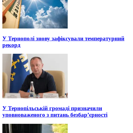
У Тернополі знову зафіксували температурний
рекорд
У Тернопільській громаді призначили
уповноваженого з питань безбар’єрності