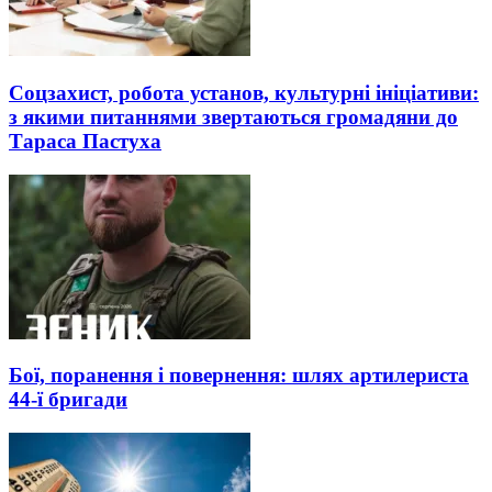
Соцзахист, робота установ, культурні ініціативи:
з якими питаннями звертаються громадяни до
Тараса Пастуха
Бої, поранення і повернення: шлях артилериста
44-ї бригади