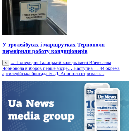
У тролейбусах і маршрутках Тернополя
перевірили роботу кондиціонерів
← Попередня
Галицький коледж імені В’ячеслава
×
Чорновола виборов перше місце…
Наступна →
44 окрема
артилерійська бригада ім. Д. Апостола отримала…