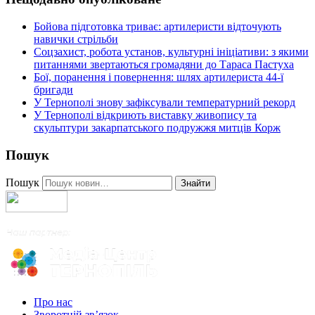
Бойова підготовка триває: артилеристи відточують
навички стрільби
Соцзахист, робота установ, культурні ініціативи: з якими
питаннями звертаються громадяни до Тараса Пастуха
Бої, поранення і повернення: шлях артилериста 44-ї
бригади
У Тернополі знову зафіксували температурний рекорд
У Тернополі відкриють виставку живопису та
скульптури закарпатського подружжя митців Корж
Пошук
Пошук
Знайти
Про нас
Зворотній зв’язок