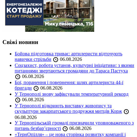
Свіжі новини
Бойова підготовка триває: артилеристи відточують
навички стрільби
06.08.2026
Соцзахист, робота установ, культурні ініціативи: з якими
питаннями звертаються громадяни до Тараса Пастуха
06.08.2026
Бої, поранення і повернення: шлях артилериста 44-ї
бригади
06.08.2026
У Тернополі знову зафіксували температурний рекорд
06.08.2026
У Тернополі відкриють виставку живопису та
скульптури закарпатського подружжя митців Корж
06.08.2026
У Тернопільській громаді призначили уповноваженого з
питань безбар’єрності
06.08.2026
«ТернОпілля» – це нова сторінка розвитку компанії і