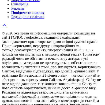
Співпраця
Реклама
Повідомити новину
Редакційна політика
© 2026 Усі права на інформаційні матеріали, розміщені на
сайті ГОЛОС / golos.te.ua, захищені українським
законодавством про авторське право та інші суміжні права.
При використанні, передруку інформаційних та
фото-,відеоматеріалів сайту, гіперпосилання на ГОЛОС /
golos.te.ua має міститися в першому абзаці тексту. Точка зору
редакції може не збігатися з точкою зору автора, а усі
опубліковані матеріали не претендують на об’єктивність та
всебічність висвітлення теми, про яку йдеться. Користуючись
Сайтом, відвідувач підтверджує, що досяг 21-річного віку. У
разі, якщо Ви не досягли 21-річного віку — не розпочинайте
або припиніть користування Сайтом. Адміністрація Сайту не
несе відповідальності за законність використання Сайту та
його сервісів Користувачем, який не досяг 21-річного віку.
Редакція не відповідає за достовірність та тлумачення
наведеної інформації, а також може не поділяти погляди та
думки, висловлені читачами сайту в коментарях до статей, а
сам ресурс виконує винятково роль носія. Інформаційні