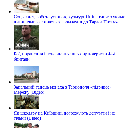
Соцзахист, робота установ, культурні ініціативи: з якими
питаннями звертаються громадяни до Тараса Пастуха
Бої, поранення і повернення: шлях артилериста 44-ї
бригади
Запальний танець монаха з Тернополя «підриває»
Мережу (Відео)
Як школяру на Київщині погрожують депутати і не
тільки (Відео)