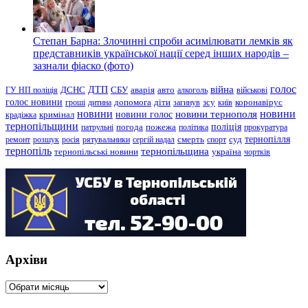
Степан Барна: Злочинні спроби асимілювати лемків як
представників української нації серед інших народів –
зазнали фіаско (фото)
голос
війна
ДТП
ГУ НП поліція
ДСНС
СБУ
аварія
авто
алкоголь
військові
голос новини
зсу
гроші
дитина
допомога
діти
загинув
київ
коронавірус
новини
новини тернополя
новини
новини голос
кримінал
крадіжка
тернопільщини
поліція
патрульні
погода
пожежа
політика
прокуратура
тернопілля
суд
ремонт
розшук
росія
рятувальники
сергій надал
смерть
спорт
тернопіль
тернопільщина
україна
тернопільські новини
чортків
Архіви
Архіви