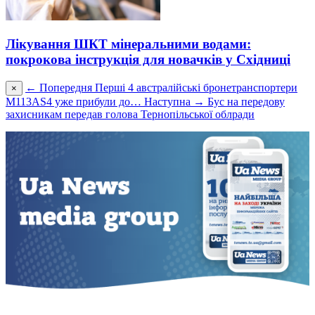
Лікування ШКТ мінеральними водами:
покрокова інструкція для новачків у Східниці
← Попередня
Перші 4 австралійські бронетранспортери
×
M113AS4 уже прибули до…
Наступна →
Бус на передову
захисникам передав голова Тернопільської облради