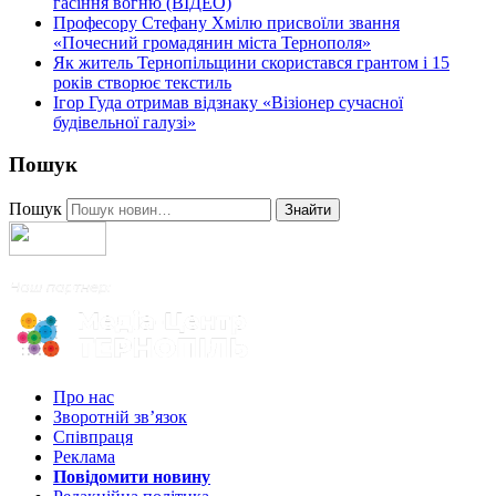
гасіння вогню (ВІДЕО)
Професору Стефану Хмілю присвоїли звання
«Почесний громадянин міста Тернополя»
Як житель Тернопільщини скористався грантом і 15
років створює текстиль
Ігор Гуда отримав відзнаку «Візіонер сучасної
будівельної галузі»
Пошук
Пошук
Знайти
Про нас
Зворотній зв’язок
Співпраця
Реклама
Повідомити новину