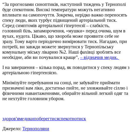
“За прогнозами синоптикiв, наступний тиждень у Тернополi
буде спекотним. Високi температури можуть негативно
впливати на самопочуття. Зокрема, нерiдко важко переносять
спеку люди, яких турбує пiдвищений артерiальний тиск.
Серед симптомiв артерiальної гiпертензiї – слабкiсть,
головний бiль, запаморочення, «мушки» перед очима, шум в
вухах, нудота. Цiкаво, що хвороба може проявити себе не
зразу. Тому варто перiодично вимiрювати тиск. Нагадаю, при
потребi, ви завжди можете звернутися у Тернопiльську
комунальну мiську лiкарню №2. Нашi фахiвцi зроблять все
необхiдне, аби ви почувалися краще”,
– вiдзначив медик.
I на завершення – кiлька порад, як поводитися у спеку людям з
артерiальною гiпертензiєю.
Мiнiмiзуйте перебування на сонцi, не забувайте приймати
призначенi вам лiки, достатньо пийте, не зловживайте сiллю i
фiзичними навантаженнями, обирайте вiльний легкий одяг та
не нехтуйте головним убором.
здоров'я
медики
поберегтися
спекотно
тиск
Джерело:
Тернополяни