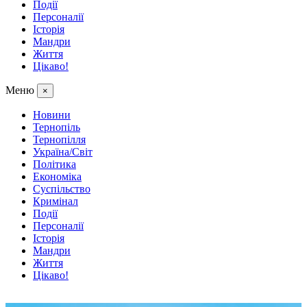
Події
Персоналії
Історія
Мандри
Життя
Цікаво!
Меню
×
Новини
Тернопіль
Тернопілля
Україна/Світ
Політика
Економіка
Суспільство
Кримінал
Події
Персоналії
Історія
Мандри
Життя
Цікаво!