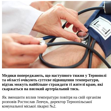
Медики попереджають, що наступного тижня у Тернополi
та областi очiкують суттєве пiдвищення температури,
вiдтак можуть найбiльше страждати тi жителi краю, якi
скаржаться на високий артерiальний тиск.
Як зменшити вплив температури повiтря на свiй органiзм
розповiв Ростислав Левчук, директор Тернопiльської
комунальної мiської лiкарнi №2.