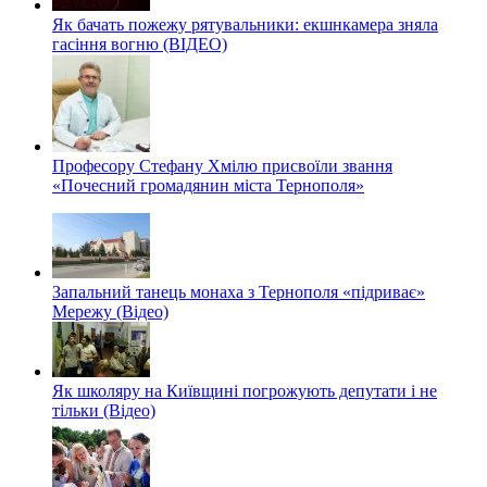
Як бачать пожежу рятувальники: екшнкамера зняла
гасіння вогню (ВІДЕО)
Професору Стефану Хмілю присвоїли звання
«Почесний громадянин міста Тернополя»
Запальний танець монаха з Тернополя «підриває»
Мережу (Відео)
Як школяру на Київщині погрожують депутати і не
тільки (Відео)