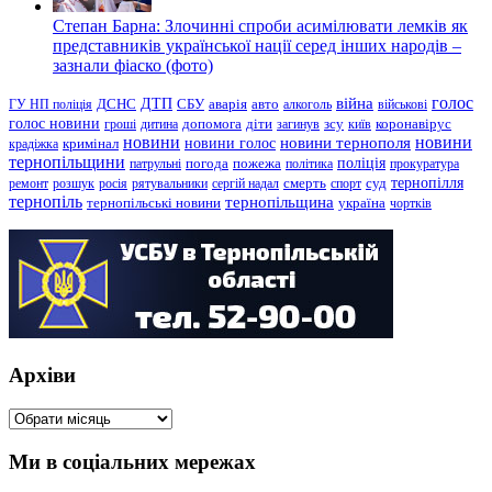
Степан Барна: Злочинні спроби асимілювати лемків як
представників української нації серед інших народів –
зазнали фіаско (фото)
голос
війна
ДТП
ГУ НП поліція
ДСНС
СБУ
аварія
авто
алкоголь
військові
голос новини
зсу
гроші
дитина
допомога
діти
загинув
київ
коронавірус
новини
новини тернополя
новини
новини голос
кримінал
крадіжка
тернопільщини
поліція
патрульні
погода
пожежа
політика
прокуратура
тернопілля
суд
ремонт
розшук
росія
рятувальники
сергій надал
смерть
спорт
тернопіль
тернопільщина
україна
тернопільські новини
чортків
Архіви
Архіви
Ми в соціальних мережах