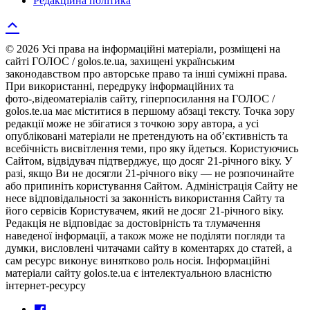
Редакційна політика
© 2026 Усі права на інформаційні матеріали, розміщені на
сайті ГОЛОС / golos.te.ua, захищені українським
законодавством про авторське право та інші суміжні права.
При використанні, передруку інформаційних та
фото-,відеоматеріалів сайту, гіперпосилання на ГОЛОС /
golos.te.ua має міститися в першому абзаці тексту. Точка зору
редакції може не збігатися з точкою зору автора, а усі
опубліковані матеріали не претендують на об’єктивність та
всебічність висвітлення теми, про яку йдеться. Користуючись
Сайтом, відвідувач підтверджує, що досяг 21-річного віку. У
разі, якщо Ви не досягли 21-річного віку — не розпочинайте
або припиніть користування Сайтом. Адміністрація Сайту не
несе відповідальності за законність використання Сайту та
його сервісів Користувачем, який не досяг 21-річного віку.
Редакція не відповідає за достовірність та тлумачення
наведеної інформації, а також може не поділяти погляди та
думки, висловлені читачами сайту в коментарях до статей, а
сам ресурс виконує винятково роль носія. Інформаційні
матеріали сайту golos.te.ua є інтелектуальною власністю
інтернет-ресурсу