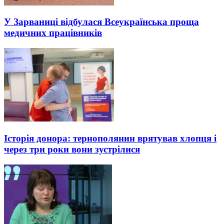
У Зарваниці відбулася Всеукраїнська проща
медичних працівників
Історія донора: тернополянин врятував хлопця і
через три роки вони зустрілися