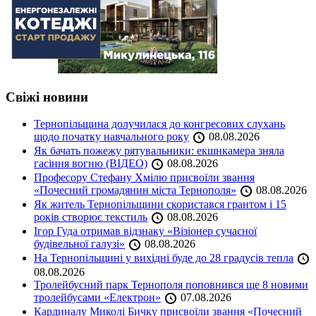
Свіжі новини
Тернопільщина долучилася до конгресових слухань
щодо початку навчального року
08.08.2026
Як бачать пожежу рятувальники: екшнкамера зняла
гасіння вогню (ВІДЕО)
08.08.2026
Професору Стефану Хмілю присвоїли звання
«Почесний громадянин міста Тернополя»
08.08.2026
Як житель Тернопільщини скористався грантом і 15
років створює текстиль
08.08.2026
Ігор Гуда отримав відзнаку «Візіонер сучасної
будівельної галузі»
08.08.2026
На Тернопільщині у вихідні буде до 28 градусів тепла
08.08.2026
Тролейбусний парк Тернополя поповнився ще 8 новими
тролейбусами «Електрон»
07.08.2026
Кардиналу Миколі Бичку присвоїли звання «Почесний