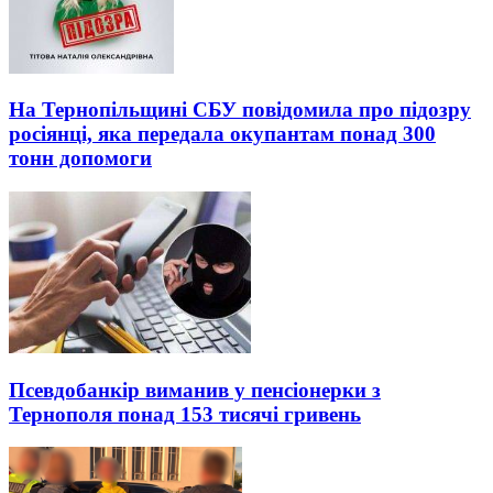
На Тернопільщині СБУ повідомила про підозру
росіянці, яка передала окупантам понад 300
тонн допомоги
Псевдобанкір виманив у пенсіонерки з
Тернополя понад 153 тисячі гривень