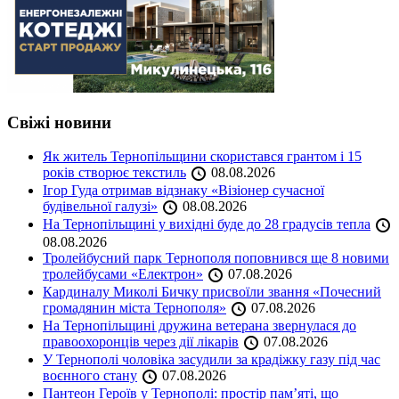
Свіжі новини
Як житель Тернопільщини скористався грантом і 15
років створює текстиль
08.08.2026
Ігор Гуда отримав відзнаку «Візіонер сучасної
будівельної галузі»
08.08.2026
На Тернопільщині у вихідні буде до 28 градусів тепла
08.08.2026
Тролейбусний парк Тернополя поповнився ще 8 новими
тролейбусами «Електрон»
07.08.2026
Кардиналу Миколі Бичку присвоїли звання «Почесний
громадянин міста Тернополя»
07.08.2026
На Тернопільщині дружина ветерана звернулася до
правоохоронців через дії лікарів
07.08.2026
У Тернополі чоловіка засудили за крадіжку газу під час
воєнного стану
07.08.2026
Пантеон Героїв у Тернополі: простір пам’яті, що