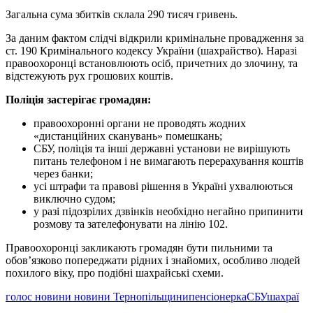
Загальна сума збитків склала 290 тисяч гривень.
За даним фактом слідчі відкрили кримінальне провадження за
ст. 190 Кримінального кодексу України (шахрайство). Наразі
правоохоронці встановлюють осіб, причетних до злочину, та
відстежують рух грошових коштів.
Поліція застерігає громадян:
правоохоронні органи не проводять жодних
«дистанційних сканувань» помешкань;
СБУ, поліція та інші державні установи не вирішують
питань телефоном і не вимагають перерахування коштів
через банки;
усі штрафи та правові рішення в Україні ухвалюються
виключно судом;
у разі підозрілих дзвінків необхідно негайно припинити
розмову та зателефонувати на лінію 102.
Правоохоронці закликають громадян бути пильними та
обов’язково попереджати рідних і знайомих, особливо людей
похилого віку, про подібні шахрайські схеми.
голос новини новини Тернопільщини
пенсіонерка
СБУ
шахраї