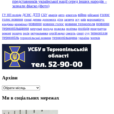
представників української нації серед інших народів –
зазнали фіаско (фото)
голос
війна
ДТП
ГУ НП поліція
ДСНС
СБУ
аварія
авто
алкоголь
військові
голос новини
зсу
гроші
дитина
допомога
діти
загинув
київ
коронавірус
новини
новини тернополя
новини
новини голос
кримінал
крадіжка
тернопільщини
поліція
патрульні
погода
пожежа
політика
прокуратура
тернопілля
суд
ремонт
розшук
росія
рятувальники
сергій надал
смерть
спорт
тернопіль
тернопільщина
україна
тернопільські новини
чортків
Архіви
Архіви
Ми в соціальних мережах