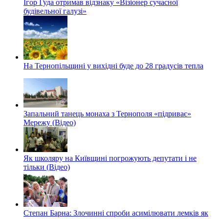
Ігор Гуда отримав відзнаку «Візіонер сучасної
будівельної галузі»
На Тернопільщині у вихідні буде до 28 градусів тепла
Запальний танець монаха з Тернополя «підриває»
Мережу (Відео)
Як школяру на Київщині погрожують депутати і не
тільки (Відео)
Степан Барна: Злочинні спроби асимілювати лемків як