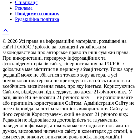
Співпраця
Реклама
Повідомити новину
Редакційна політика
© 2026 Усі права на інформаційні матеріали, розміщені на
сайті ГОЛОС / golos.te.ua, захищені українським
законодавством про авторське право та інші суміжні права.
При використанні, передруку інформаційних та
фото-,відеоматеріалів сайту, гіперпосилання на ГОЛОС /
golos.te.ua має міститися в першому абзаці тексту. Точка зору
редакції може не збігатися з точкою зору автора, а усі
опубліковані матеріали не претендують на об’єктивність та
всебічність висвітлення теми, про яку йдеться. Користуючись
Сайтом, відвідувач підтверджує, що досяг 21-річного віку. У
разі, якщо Ви не досягли 21-річного віку — не розпочинайте
або припиніть користування Сайтом. Адміністрація Сайту не
несе відповідальності за законність використання Сайту та
його сервісів Користувачем, який не досяг 21-річного віку.
Редакція не відповідає за достовірність та тлумачення
наведеної інформації, а також може не поділяти погляди та
думки, висловлені читачами сайту в коментарях до статей, а
сам ресурс виконує винятково роль носія. Інформаційні