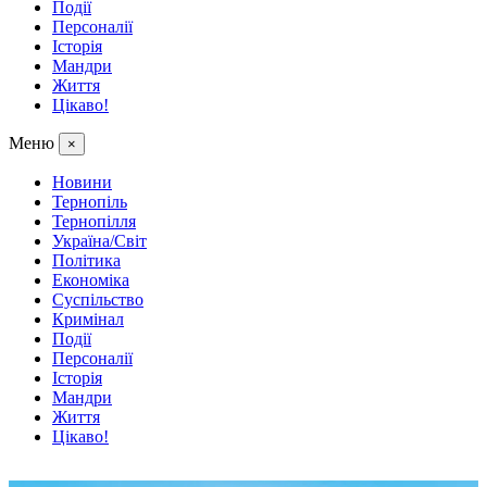
Події
Персоналії
Історія
Мандри
Життя
Цікаво!
Меню
×
Новини
Тернопіль
Тернопілля
Україна/Світ
Політика
Економіка
Суспільство
Кримінал
Події
Персоналії
Історія
Мандри
Життя
Цікаво!