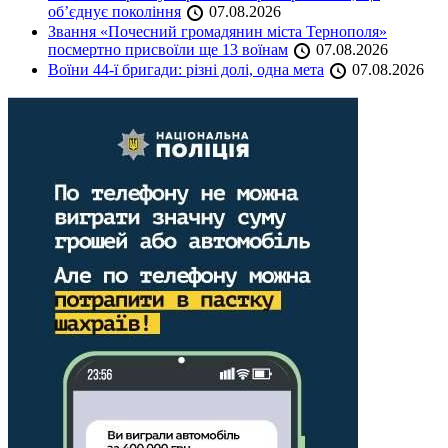
об’єднує покоління
07.08.2026
Звання «Почесний громадянин міста Тернополя»
посмертно присвоїли ще 13 воїнам
07.08.2026
Воїни 44-ї бригади: різні долі, одна мета
07.08.2026