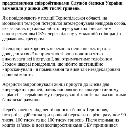
представилися співробітниками Служби безпеки України,
виманили у жінки 290 тисяч гривень.
Як повідомляють у поліції Тернопільської області, на
мобільний телефон потерпілої зателефонувала невідома особа,
яка заявила, що жінка нібито перебуває під «негласним
спостереженням СБУ» через підозру у можливій співпраці з
державою-агресором.
Псевдоправоохоронець переконав пенсіонерку, що для
доведення своєї непричетності вона повинна чітко
виконувати всі інструкції, які отримуватиме телефоном.
Згодом шахраї повідомили, що нібито дистанційно
«просканували» її помешкання та виявили незадекларовані
грошові кошти.
Аферисти запропонували жінці прибути до Києва для
«перевірки» грошей, однак наполягли на альтернативному
варіанті — терміновому перерахуванні коштів на вказані ними
банківські рахунки.
Перебуваючи у відділенні одного з банків Тернополя,
потерпіла здійснила три грошові перекази на різні рахунки: 90
тисяч, 100 тисяч та ще 100 тисяч гривень. Після отримання
коштів зв’язок із псевдоспівробітниками СБУ припинився.