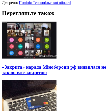
Джерело:
Поліція Тернопільської області
Перегляньте також
«Закрита» нарада Міноборони рф виявилася не
такою вже закритою