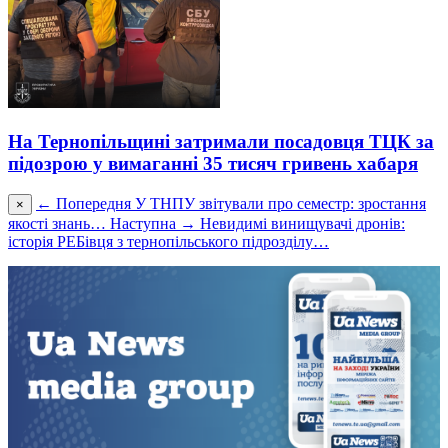
На Тернопільщині затримали посадовця ТЦК за
підозрою у вимаганні 35 тисяч гривень хабаря
← Попередня
У ТНПУ звітували про семестр: зростання
×
якості знань…
Наступна →
Невидимі винищувачі дронів:
історія РЕБівця з тернопільського підрозділу…