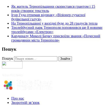
Як житель Тернопільщини скористався грантом і 15
років створює текстиль
Ігор Гуда отримав відзнаку «Візіонер сучасної
будівельної галузі»
На Тернопільщині у вихідні буде до 28 градусів тепла
Тролейбусний парк Тернополя поповнився ще 8 новими
тролейбусами «Електрон»
Кардиналу Миколі Бичку присвоїли звання «Почесний
громадянин міста Тернополя»
Пошук
Пошук
Знайти
Про нас
Зворотній зв’язок