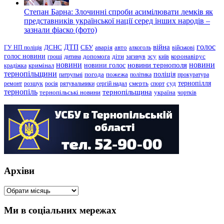
Степан Барна: Злочинні спроби асимілювати лемків як
представників української нації серед інших народів –
зазнали фіаско (фото)
голос
війна
ДТП
ГУ НП поліція
ДСНС
СБУ
аварія
авто
алкоголь
військові
голос новини
зсу
гроші
дитина
допомога
діти
загинув
київ
коронавірус
новини
новини тернополя
новини
новини голос
кримінал
крадіжка
тернопільщини
поліція
патрульні
погода
пожежа
політика
прокуратура
тернопілля
суд
ремонт
розшук
росія
рятувальники
сергій надал
смерть
спорт
тернопіль
тернопільщина
україна
тернопільські новини
чортків
Архіви
Архіви
Ми в соціальних мережах