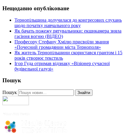
Нещодавно опубліковане
Тернопільщина долучилася до конгресових слухань
щодо початку навчального року
Як бачать пожежу рятувальники: екшнкамера зняла
гасіння вогню (ВІДЕО)
Професору Стефану Хмілю присвоїли звання
«Почесний громадянин міста Тернополя»
Як житель Тернопільщини скористався грантом і 15
років створює текстиль
Ігор Гуда отримав відзнаку «Візіонер сучасної
будівельної галузі»
Пошук
Пошук
Знайти