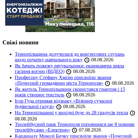
Свіжі новини
Тернопільщина долучилася до конгресових слухань
щодо початку навчального року
08.08.2026
Як бачать пожежу рятувальники: екшнкамера зняла
гасіння вогню (ВІДЕО)
08.08.2026
Професору Стефану Хмілю присвоїли звання
«Почесний громадянин міста Тернополя»
08.08.2026
Як житель Тернопільщини скористався грантом і 15
років створює текстиль
08.08.2026
Ігор Гуда отримав відзнаку «Візіонер сучасної
будівельної галузі»
08.08.2026
На Тернопільщині у вихідні буде до 28 градусів тепла
08.08.2026
Тролейбусний парк Тернополя поповнився ще 8 новими
тролейбусами «Електрон»
07.08.2026
Кардиналу Миколі Бичку присвоїли звання «Почесний