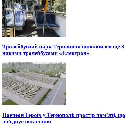
Тролейбусний парк Тернополя поповнився ще 8
новими тролейбусами «Електрон»
Пантеон Героїв у Тернополі: простір пам’яті, що
об’єднує покоління