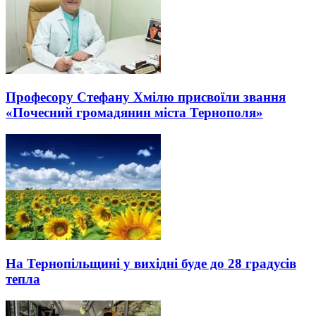
Професору Стефану Хмілю присвоїли звання
«Почесний громадянин міста Тернополя»
На Тернопільщині у вихідні буде до 28 градусів
тепла