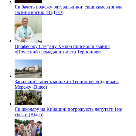
Як бачать пожежу рятувальники: екшнкамера зняла
гасіння вогню (ВІДЕО)
Професору Стефану Хмілю присвоїли звання
«Почесний громадянин міста Тернополя»
Запальний танець монаха з Тернополя «підриває»
Мережу (Відео)
Як школяру на Київщині погрожують депутати і не
тільки (Відео)