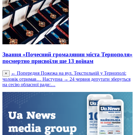
Звання «Почесний громадянин міста Тернополя»
посмертно присвоїли ще 13 воїнам
← Попередня
Пожежа на вул. Текстильній у Тернополі:
×
чоловік отримав…
Наступна →
24 червня депутати зберуться
на сесію обласної ради:…