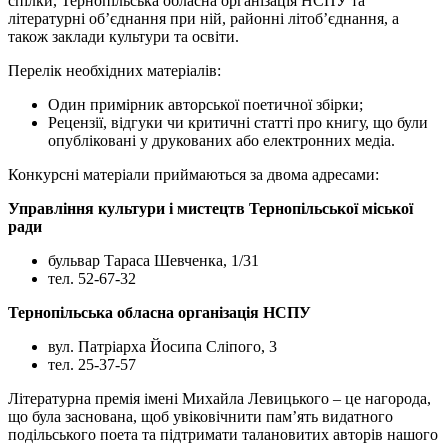
спілки, Тернопільська обласна організація НСПУ та
літературні об’єднання при ній, районні літоб’єднання, а
також заклади культури та освіти.
Перелік необхідних матеріалів:
Один примірник авторської поетичної збірки;
Рецензії, відгуки чи критичні статті про книгу, що були
опубліковані у друкованих або електронних медіа.
Конкурсні матеріали приймаються за двома адресами:
Управління культури і мистецтв Тернопільської міської
ради
бульвар Тараса Шевченка, 1/31
тел. 52-67-32
Тернопільська обласна організація НСПУ
вул. Патріарха Йосипа Сліпого, 3
тел. 25-37-57
Літературна премія імені Михайла Левицького – це нагорода,
що була заснована, щоб увіковічнити пам’ять видатного
подільського поета та підтримати талановитих авторів нашого