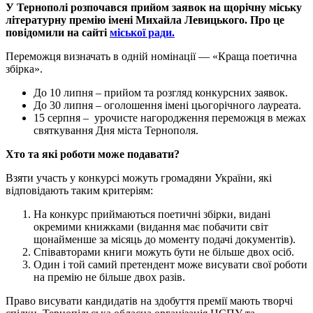
У Тернополі розпочався прийом заявок на щорічну міську
літературну премію імені Михайла Левицького. Про це
повідомили на сайті
міської ради.
Переможця визначать в одній номінації — «Краща поетична
збірка».
До 10 липня – прийом та розгляд конкурсних заявок.
До 30 липня – оголошення імені цьогорічного лауреата.
15 серпня – урочисте нагородження переможця в межах
святкування Дня міста Тернополя.
Хто та які роботи може подавати?
Взяти участь у конкурсі можуть громадяни України, які
відповідають таким критеріям:
На конкурс приймаються поетичні збірки, видані
окремими книжками (видання має побачити світ
щонайменше за місяць до моменту подачі документів).
Співавторами книги можуть бути не більше двох осіб.
Один і той самий претендент може висувати свої роботи
на премію не більше двох разів.
Право висувати кандидатів на здобуття премії мають творчі