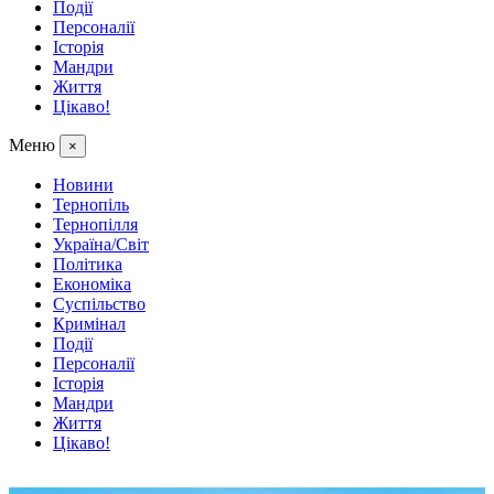
Події
Персоналії
Історія
Мандри
Життя
Цікаво!
Меню
×
Новини
Тернопіль
Тернопілля
Україна/Світ
Політика
Економіка
Суспільство
Кримінал
Події
Персоналії
Історія
Мандри
Життя
Цікаво!