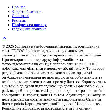
Про нас
Зворотній зв’язок
Співпраця
Реклама
Повідомити новину
Редакційна політика
© 2026 Усі права на інформаційні матеріали, розміщені на
сайті ГОЛОС / golos.te.ua, захищені українським
законодавством про авторське право та інші суміжні права.
При використанні, передруку інформаційних та
фото-,відеоматеріалів сайту, гіперпосилання на ГОЛОС /
golos.te.ua має міститися в першому абзаці тексту. Точка зору
редакції може не збігатися з точкою зору автора, а усі
опубліковані матеріали не претендують на об’єктивність та
всебічність висвітлення теми, про яку йдеться. Користуючись
Сайтом, відвідувач підтверджує, що досяг 21-річного віку. У
разі, якщо Ви не досягли 21-річного віку — не розпочинайте
або припиніть користування Сайтом. Адміністрація Сайту не
несе відповідальності за законність використання Сайту та
його сервісів Користувачем, який не досяг 21-річного віку.
Редакція не відповідає за достовірність та тлумачення