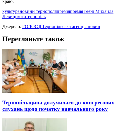
краю.
культура
новини тернополя
премія
премія імені Михайла
Левицького
тернопіль
Джерело:
ГОЛОС || Тернопільська агенція новин
Перегляньте також
Тернопільщина долучилася до конгресових
слухань щодо початку навчального року