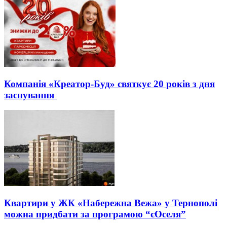
Компанія «Креатор-Буд» святкує 20 років з дня
заснування
Квартири у ЖК «Набережна Вежа» у Тернополі
можна придбати за програмою “єОселя”