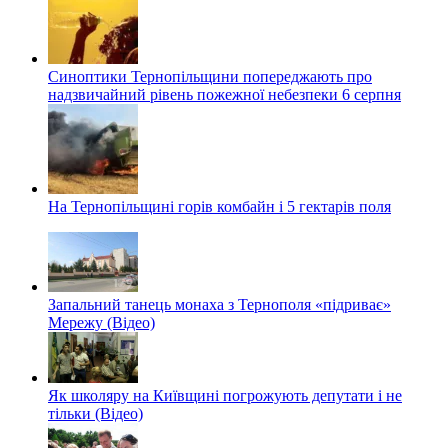
Синоптики Тернопільщини попереджають про
надзвичайний рівень пожежної небезпеки 6 серпня
На Тернопільщині горів комбайн і 5 гектарів поля
Запальний танець монаха з Тернополя «підриває»
Мережу (Відео)
Як школяру на Київщині погрожують депутати і не
тільки (Відео)