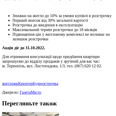
Знижки на житло до 10% за умови купiвлi в розстрочку
Перший внесок вiд 30% загальної вартостi
Розстрочка до введення в експлуатацiю
Максимальний термiн розстрочки до 18 мiсяцiв
Пiдвищення цiн у житловому комплексi не впливає на
залишок розстрочки
Акцiя дiє до 31.10.2022.
Для отримання консультацiї щодо придбання квартири
запрошуємо до вiддiлу продажiв у зручний для вас час:
м. Тернопiль, вул. Листопадова, 1/3, тел. (067) 620 12 02.
житло
жк
КреаторБуд
розстрочка
Джерело:
ГазетаМісто
Перегляньте також