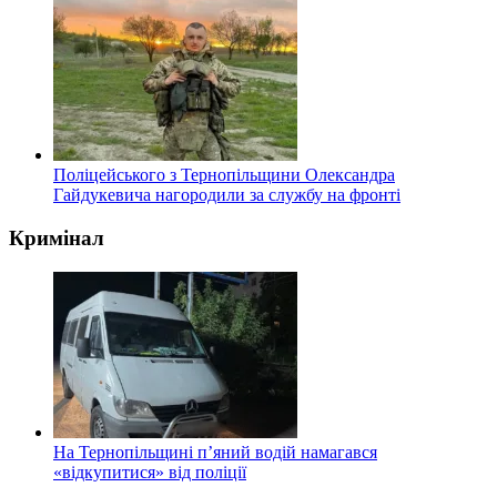
Поліцейського з Тернопільщини Олександра
Гайдукевича нагородили за службу на фронті
Кримінал
На Тернопільщині п’яний водій намагався
«відкупитися» від поліції