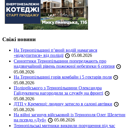
Свіжі новини
На Тернопільщині п’яний водій намагався
«відкупитися» від поліції
05.08.2026
Синоптики Тернопільщини попереджають про
надзвичайний рівень пожежної небезпеки 6 серпня
05.08.2026
На Тернопільщині горів комбайн і 5 гектарів поля
05.08.2026
Поліцейського з Тернопільщини Олександра
Гайдукевича нагородили за службу на фронті
05.08.2026
ДТП у Кременці: людину затисло в салоні автівки
05.08.2026
На війні загинув військовий із Тернополя Олег Шелетин
на псевдо «Дуб»
05.08.2026
Тернопільські митники викрили порушення під час