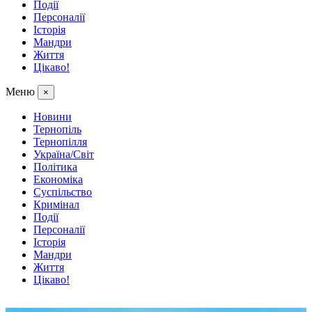
Події
Персоналії
Історія
Мандри
Життя
Цікаво!
Меню
×
Новини
Тернопіль
Тернопілля
Україна/Світ
Політика
Економіка
Суспільство
Кримінал
Події
Персоналії
Історія
Мандри
Життя
Цікаво!