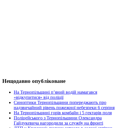
Нещодавно опубліковане
На Тернопільщині п’яний водій намагався
«відкупитися» від поліції
Синоптики Тернопільщини попереджають про
надзвичайний рівень пожежної небезпеки 6 серпня
На Тернопільщині горів комбайн і 5 гектарів поля
Поліцейського з Тернопільщини Олександра
Гайдукевича нагородили за службу на фронті