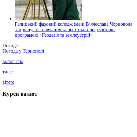
Галицький фаховий коледж імені В’ячеслава Чорновола
запрошує на навчання за освітньо-професійною
програмою «Геодезія та землеустрій»
Погода
Погода у
Тернополі
вологість:
тиск:
вітер:
Курси валют