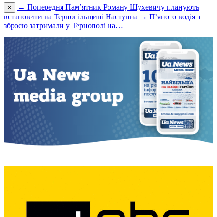
← Попередня
Пам’ятник Роману Шухевичу планують
×
встановити на Тернопільщині
Наступна →
П’яного водія зі
зброєю затримали у Тернополі на…