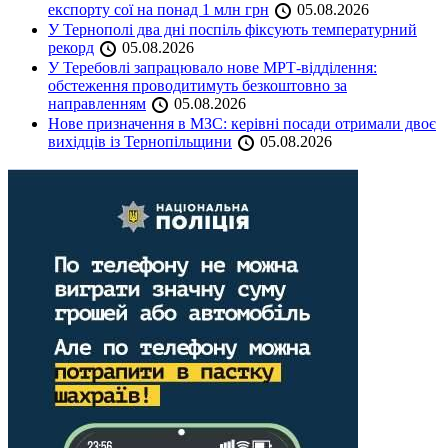
експорту сої на понад 1 млн грн
05.08.2026
У Тернополі два дні поспіль фіксують температурний
рекорд
05.08.2026
У Теребовлі запрацювало нове МРТ-відділення:
обстеження проводитимуть безкоштовно за
направленням
05.08.2026
Нове призначення в МЗС: керівні посади отримали двоє
вихідців із Тернопільщини
05.08.2026