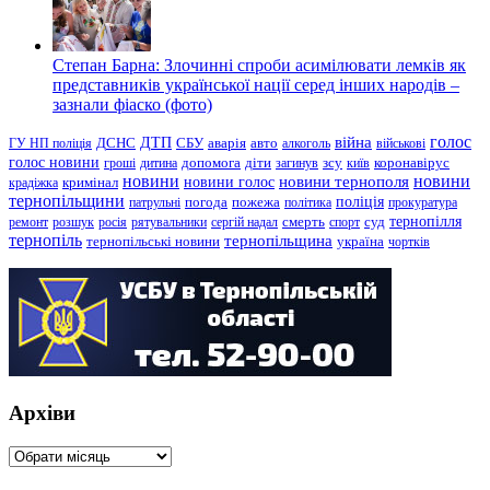
Степан Барна: Злочинні спроби асимілювати лемків як
представників української нації серед інших народів –
зазнали фіаско (фото)
голос
війна
ДТП
ГУ НП поліція
ДСНС
СБУ
аварія
авто
алкоголь
військові
голос новини
зсу
гроші
дитина
допомога
діти
загинув
київ
коронавірус
новини
новини тернополя
новини
новини голос
кримінал
крадіжка
тернопільщини
поліція
патрульні
погода
пожежа
політика
прокуратура
тернопілля
суд
ремонт
розшук
росія
рятувальники
сергій надал
смерть
спорт
тернопіль
тернопільщина
україна
тернопільські новини
чортків
Архіви
Архіви