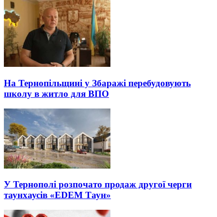
На Тернопільщині у Збаражі перебудовують
школу в житло для ВПО
У Тернополі розпочато продаж другої черги
таунхаусів «ЕDEM Таун»