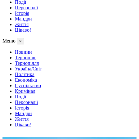
Події
Персоналії
Історія
Мандри
Життя
Цікаво!
Меню
×
Новини
Тернопіль
Тернопілля
Україна/Світ
Політика
Економіка
Суспільство
Кримінал
Події
Персоналії
Історія
Мандри
Життя
Цікаво!