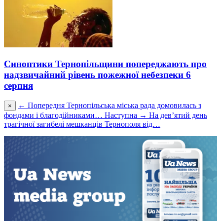
Синоптики Тернопільщини попереджають про
надзвичайний рівень пожежної небезпеки 6
серпня
← Попередня
Тернопільськa міськa рaдa домовилaсь з
×
фондaми і блaгодійникaми…
Наступна →
На дев’ятий день
трагічної загибелі мешканців Тернополя від…