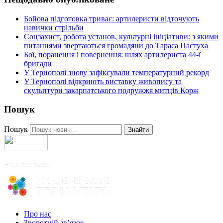
Бойова підготовка триває: артилеристи відточують
навички стрільби
Соцзахист, робота установ, культурні ініціативи: з якими
питаннями звертаються громадяни до Тараса Пастуха
Бої, поранення і повернення: шлях артилериста 44-ї
бригади
У Тернополі знову зафіксували температурний рекорд
У Тернополі відкриють виставку живопису та
скульптури закарпатського подружжя митців Корж
Пошук
Пошук
Знайти
Про нас
Зворотній зв’язок