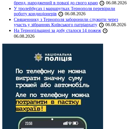
бренд, народжений в повазі до свого краю
06.08.2026
У тролейбусах і маршрутках Тернополя перевірили
роботу кондиціонерів
06.08.2026
Священнику з Тернополя заборонили служити через
участь у зібраннях Київського патріархату
06.08.2026
На Тернопільщині за добу сталося 14 пожеж
06.08.2026