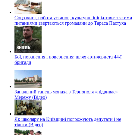
Соцзахист, робота установ, культурні ініціативи: з якими
питаннями звертаються громадяни до Тараса Пастуха
Бої, поранення і повернення: шлях артилериста 44-ї
бригади
Запальний танець монаха з Тернополя «підриває»
Мережу (Відео)
Як школяру на Київщині погрожують депутати і не
тільки (Відео)