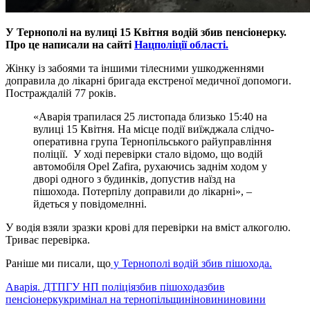
У Тернополі на вулиці 15 Квітня водій збив пенсіонерку.
Про це написали на сайті
Нацполіції області.
Жінку із забоями та іншими тілесними ушкодженнями
доправила до лікарні бригада екстреної медичної допомоги.
Постраждалій 77 років.
«Аварія трапилася 25 листопада близько 15:40 на
вулиці 15 Квітня. На місце події виїжджала слідчо-
оперативна група Тернопільського райуправління
поліції. У ході перевірки стало відомо, що водій
автомобіля Opel Zafira, рухаючись заднім ходом у
дворі одного з будинків, допустив наїзд на
пішохода. Потерпілу доправили до лікарні», –
йдеться у повідомелнні.
У водія взяли зразки крові для перевірки на вміст алкоголю.
Триває перевірка.
Раніше ми писали, що
у Тернополі водій збив пішохода.
Аварія. ДТП
ГУ НП поліція
збив пішохода
збив
пенсіонерку
кримінал на тернопільщині
новини
новини