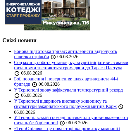
Свіжі новини
Бойова підготовка триває: артилеристи відточують
навички стрільби
06.08.2026
Соцзахист, робота установ, культурні ініціативи: з якими
питаннями звертаються громадяни до Тараса Пастуха
06.08.2026
Бої, поранення і повернення: шлях артилериста 44-ї
бригади
06.08.2026
У Тернополі знову зафіксували температурний рекорд
06.08.2026
У Тернополі відкриють виставку живопису та
скульптури закарпатського подружжя митців Корж
06.08.2026
У Тернопільській громаді призначили уповноваженого з
питань безбар’єрності
06.08.2026
«ТернОпілля» – це нова сторінка розвитку компанії і