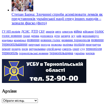
Степан Барна: Злочинні спроби асимілювати лемків як
представників української нації серед інших народів –
зазнали фіаско (фото)
голос
війна
ДТП
ГУ НП поліція
ДСНС
СБУ
аварія
авто
алкоголь
військові
голос новини
зсу
гроші
дитина
допомога
діти
загинув
київ
коронавірус
новини
новини тернополя
новини
новини голос
кримінал
крадіжка
тернопільщини
поліція
патрульні
погода
пожежа
політика
прокуратура
тернопілля
суд
ремонт
розшук
росія
рятувальники
сергій надал
смерть
спорт
тернопіль
тернопільщина
україна
тернопільські новини
чортків
Архіви
Архіви