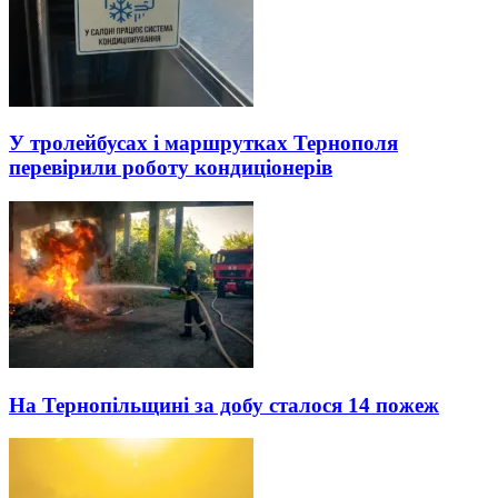
У тролейбусах і маршрутках Тернополя
перевірили роботу кондиціонерів
На Тернопільщині за добу сталося 14 пожеж