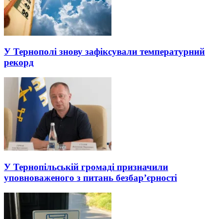
У Тернополі знову зафіксували температурний
рекорд
У Тернопільській громаді призначили
уповноваженого з питань безбар’єрності