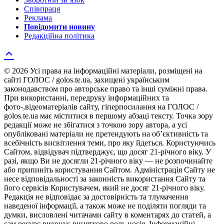
Співпраця
Реклама
Повідомити новину
Редакційна політика
© 2026 Усі права на інформаційні матеріали, розміщені на
сайті ГОЛОС / golos.te.ua, захищені українським
законодавством про авторське право та інші суміжні права.
При використанні, передруку інформаційних та
фото-,відеоматеріалів сайту, гіперпосилання на ГОЛОС /
golos.te.ua має міститися в першому абзаці тексту. Точка зору
редакції може не збігатися з точкою зору автора, а усі
опубліковані матеріали не претендують на об’єктивність та
всебічність висвітлення теми, про яку йдеться. Користуючись
Сайтом, відвідувач підтверджує, що досяг 21-річного віку. У
разі, якщо Ви не досягли 21-річного віку — не розпочинайте
або припиніть користування Сайтом. Адміністрація Сайту не
несе відповідальності за законність використання Сайту та
його сервісів Користувачем, який не досяг 21-річного віку.
Редакція не відповідає за достовірність та тлумачення
наведеної інформації, а також може не поділяти погляди та
думки, висловлені читачами сайту в коментарях до статей, а
сам ресурс виконує винятково роль носія. Інформаційні