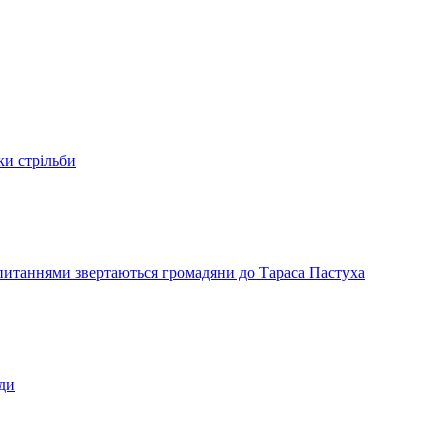
ки стрільби
и питаннями звертаються громадяни до Тараса Пастуха
ади