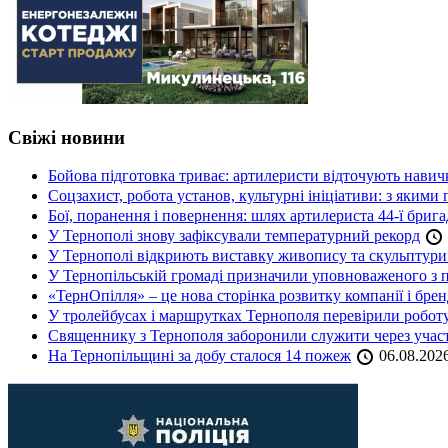
Свіжі новини
Бойова підготовка триває: артилеристи відточують навич
Соцзахист, робота установ, культурні ініціативи: з яким
Бої, поранення і повернення: шлях артилериста 44-ї бриг
У Тернополі знову зафіксували температурний рекорд
У Тернополі відкриють виставку живопису та скульптур
У Тернопільській громаді призначили уповноваженого з п
«ТернОпілля» – це нова сторінка розвитку компанії і бре
У тролейбусах і маршрутках Тернополя перевірили робот
Священнику з Тернополя заборонили служити через участь
На Тернопільщині за добу сталося 14 пожеж
06.08.202