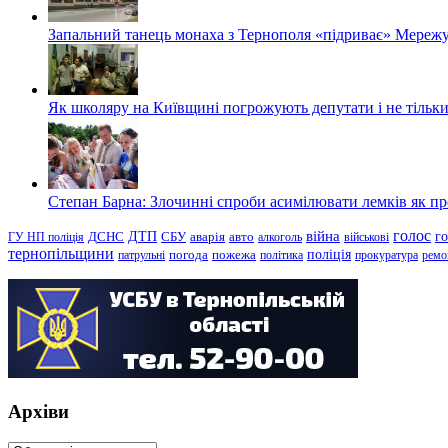
Запальний танець монаха з Тернополя «підриває» Мережу
Як школяру на Київщині погрожують депутати і не тільки
Степан Барна: Злочинні спроби асимілювати лемків як пред
голос
війна
г
ДТП
ГУ НП поліція
ДСНС
СБУ
аварія
авто
алкоголь
військові
тернопільщини
поліція
патрульні
погода
пожежа
політика
прокуратура
ремо
Архіви