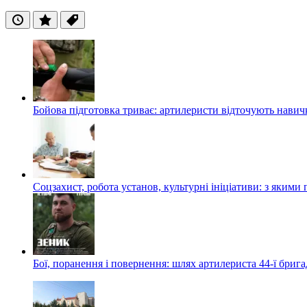
Останні
Популярні
Теги
Бойова підготовка триває: артилеристи відточують навич
Соцзахист, робота установ, культурні ініціативи: з яким
Бої, поранення і повернення: шлях артилериста 44-ї бриг