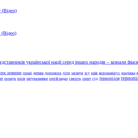
 (Відео)
 (Відео)
ставників української нації серед інших народів – зазнали фіаск
олос новини
зсу
гроші
дитина
допомога
діти
загинув
київ
коронавірус
крадіжка
тернопі
тернопілля
суд
нт
розшук
росія
рятувальники
сергій надал
смерть
спорт