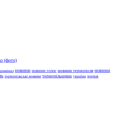
о (фото)
новини
новини тернополя
новини
новини голос
кримінал
ль
тернопільщина
україна
тернопільські новини
чортків