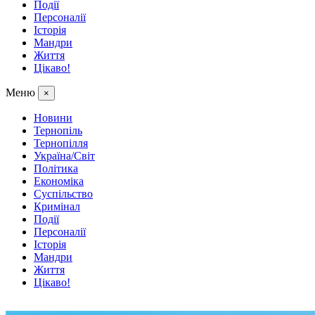
Події
Персоналії
Історія
Мандри
Життя
Цікаво!
Меню
×
Новини
Тернопіль
Тернопілля
Україна/Світ
Політика
Економіка
Суспільство
Кримінал
Події
Персоналії
Історія
Мандри
Життя
Цікаво!