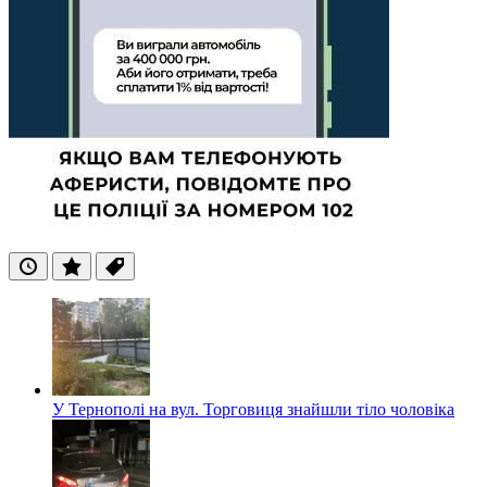
Останні
Популярні
Теги
У Тернополі на вул. Торговиця знайшли тіло чоловіка