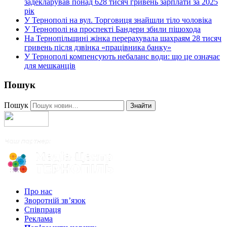
задекларував понад 628 тисяч гривень зарплати за 2025
рік
У Тернополі на вул. Торговиця знайшли тіло чоловіка
У Тернополі на проспекті Бандери збили пішохода
На Тернопільщині жінка перерахувала шахраям 28 тисяч
гривень після дзвінка «працівника банку»
У Тернополі компенсують небаланс води: що це означає
для мешканців
Пошук
Пошук
Знайти
Про нас
Зворотній зв’язок
Співпраця
Реклама