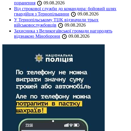
поранення
09.08.2026
Від строкової служби до командира: бойовий шлях
гвардійця з Тернопільщини
09.08.2026
У Тернопільському ТЦК відзначили трьох
військовослужбовців
09.08.2026
Захисника з Великогаївської громади нагородять
відзнакою Міноборони
09.08.2026