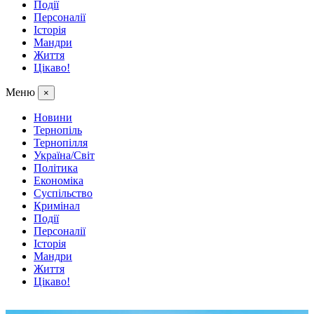
Події
Персоналії
Історія
Мандри
Життя
Цікаво!
Меню
×
Новини
Тернопіль
Тернопілля
Україна/Світ
Політика
Економіка
Суспільство
Кримінал
Події
Персоналії
Історія
Мандри
Життя
Цікаво!