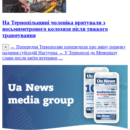
На Тернопільщині чоловіка врятували з
восьмиметрового колодязя після тяжкого
травмування
← Попередня
Тернополян попередили про зміну порядку
×
надання субсидій
Наступна →
У Тернополі до Меморіалу
слави несли квіти ветерани,…