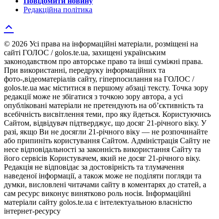
Повідомити новину
Редакційна політика
© 2026 Усі права на інформаційні матеріали, розміщені на
сайті ГОЛОС / golos.te.ua, захищені українським
законодавством про авторське право та інші суміжні права.
При використанні, передруку інформаційних та
фото-,відеоматеріалів сайту, гіперпосилання на ГОЛОС /
golos.te.ua має міститися в першому абзаці тексту. Точка зору
редакції може не збігатися з точкою зору автора, а усі
опубліковані матеріали не претендують на об’єктивність та
всебічність висвітлення теми, про яку йдеться. Користуючись
Сайтом, відвідувач підтверджує, що досяг 21-річного віку. У
разі, якщо Ви не досягли 21-річного віку — не розпочинайте
або припиніть користування Сайтом. Адміністрація Сайту не
несе відповідальності за законність використання Сайту та
його сервісів Користувачем, який не досяг 21-річного віку.
Редакція не відповідає за достовірність та тлумачення
наведеної інформації, а також може не поділяти погляди та
думки, висловлені читачами сайту в коментарях до статей, а
сам ресурс виконує винятково роль носія. Інформаційні
матеріали сайту golos.te.ua є інтелектуальною власністю
інтернет-ресурсу