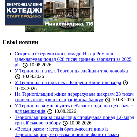
Свіжі новини
Секретар Озернянської громади Назар Романів
задекларував понад 628 тисяч гривень зарплати за 2025
рік
10.08.2026
У Тернополі на вул. Торговиця знайшли тіло чоловіка
10.08.2026
У Тернополі на проспекті Бандери збили пішохода
10.08.2026
На Тернопільщині жінка перерахувала шахраям 28 тисяч
гривень після дзвінка «працівника банку»
10.08.2026
У Тернополі компенсують небаланс води: що це означає
для мешканців
10.08.2026
Тернопільщина за сім місяців спрямувала понад 1,6 млрд
грн військового збору
10.08.2026
«Всюди разом»: історія братів-десантників із
Тернопільщини, які разом пройшли фронт і важкі