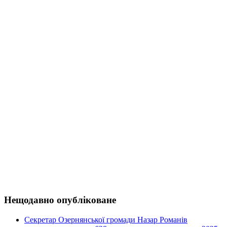
Нещодавно опубліковане
Секретар Озернянської громади Назар Романів