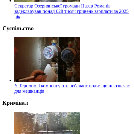
Секретар Озернянської громади Назар Романів
задекларував понад 628 тисяч гривень зарплати за 2025
рік
Суспільство
У Тернополі компенсують небаланс води: що це означає
для мешканців
Кримінал