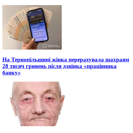
На Тернопільщині жінка перерахувала шахраям
28 тисяч гривень після дзвінка «працівника
банку»