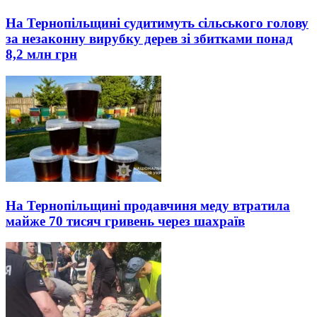
На Тернопільщині судитимуть сільського голову
за незаконну вирубку дерев зі збитками понад
8,2 млн грн
На Тернопільщині продавчиня меду втратила
майже 70 тисяч гривень через шахраїв