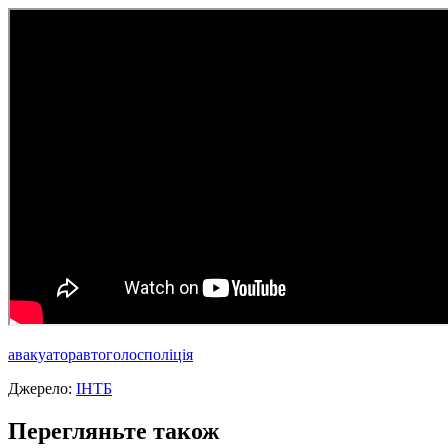
авакуатор
авто
голос
поліція
Джерело:
ІНТБ
Перегляньте також