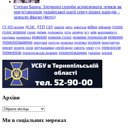
Степан Барна: Злочинні спроби асимілювати лемків як
представників української нації серед інших народів –
зазнали фіаско (фото)
голос
війна
ДТП
ГУ НП поліція
ДСНС
СБУ
аварія
авто
алкоголь
військові
голос новини
зсу
гроші
дитина
допомога
діти
загинув
київ
коронавірус
новини
новини тернополя
новини
новини голос
кримінал
крадіжка
тернопільщини
поліція
патрульні
погода
пожежа
політика
прокуратура
тернопілля
суд
ремонт
розшук
росія
рятувальники
сергій надал
смерть
спорт
тернопіль
тернопільщина
україна
тернопільські новини
чортків
Архіви
Архіви
Ми в соціальних мережах