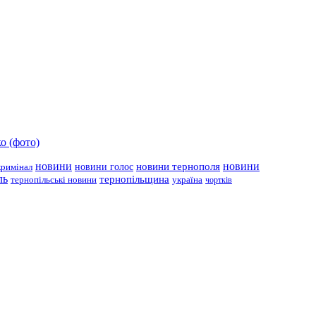
о (фото)
новини
новини тернополя
новини
новини голос
кримінал
ль
тернопільщина
україна
тернопільські новини
чортків