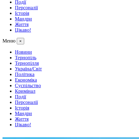
Події
Персоналії
Історія
Мандри
Життя
Цікаво!
Меню
×
Новини
Тернопіль
Тернопілля
Україна/Світ
Політика
Економіка
Суспільство
Кримінал
Події
Персоналії
Історія
Мандри
Життя
Цікаво!