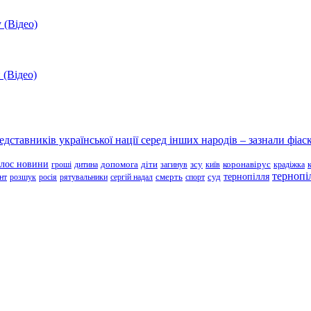
 (Відео)
 (Відео)
ставників української нації серед інших народів – зазнали фіаск
олос новини
зсу
гроші
дитина
допомога
діти
загинув
київ
коронавірус
крадіжка
тернопі
тернопілля
суд
нт
розшук
росія
рятувальники
сергій надал
смерть
спорт