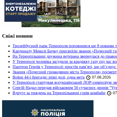
Свіжі новини
Тролейбусний парк Тернополя поповнився ще 8 новими 
Кардиналу Миколі Бичку присвоїли звання «Почесний гр
На Тернопільщині дружина ветерана звернулася до правоох
У Тернополі чоловіка засудили за крадіжку газу під час в
Пантеон Героїв у Тернополі: простір пам’яті, що об’єднує
Звання «Почесний громадянин міста Тернополя» посмерт
Воїни 44-ї бригади: різні долі, одна мета
07.08.2026
У Тернополі стартував всеукраїнський ЛОР-симпозіум: ме
Сергій Надал передав військовим 50 сучасних дронів “Vyr
Вдруге за тиждень на Тернопільщині горів комбайн
07