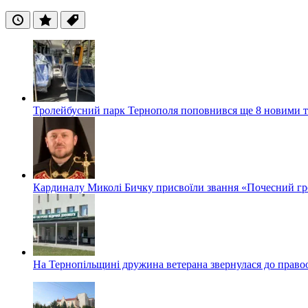
Останні
Популярні
Теги
Тролейбусний парк Тернополя поповнився ще 8 новими 
Кардиналу Миколі Бичку присвоїли звання «Почесний гр
На Тернопільщині дружина ветерана звернулася до правоох