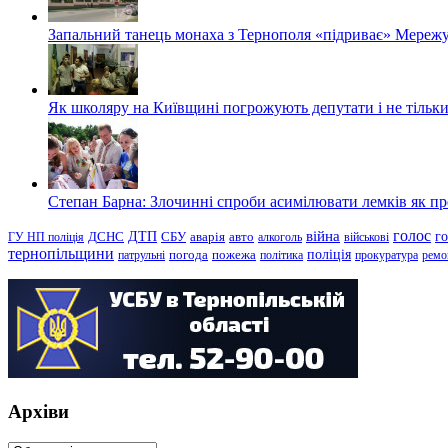
Запальний танець монаха з Тернополя «підриває» Мережу
Як школяру на Київщині погрожують депутати і не тільки
Степан Барна: Злочинні спроби асимілювати лемків як пред
голос
війна
г
ДТП
ГУ НП поліція
ДСНС
СБУ
аварія
авто
алкоголь
військові
тернопільщини
поліція
патрульні
погода
пожежа
політика
прокуратура
ремо
Архіви