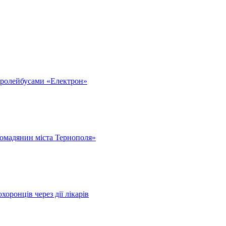
тролейбусами «Електрон»
омадянин міста Тернополя»
оронців через дії лікарів