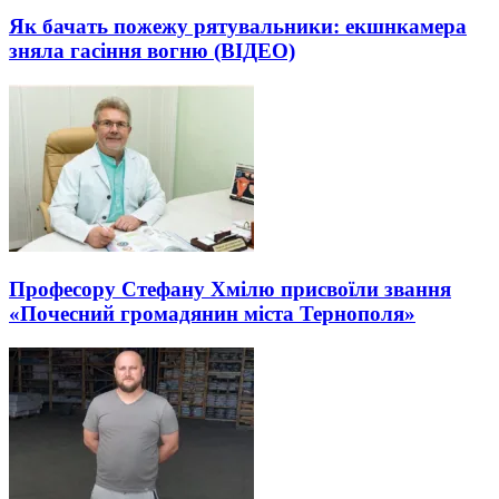
Як бачать пожежу рятувальники: екшнкамера
зняла гасіння вогню (ВІДЕО)
Професору Стефану Хмілю присвоїли звання
«Почесний громадянин міста Тернополя»