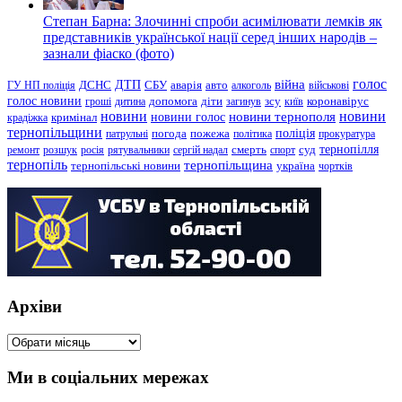
Степан Барна: Злочинні спроби асимілювати лемків як
представників української нації серед інших народів –
зазнали фіаско (фото)
голос
війна
ДТП
ГУ НП поліція
ДСНС
СБУ
аварія
авто
алкоголь
військові
голос новини
зсу
гроші
дитина
допомога
діти
загинув
київ
коронавірус
новини
новини тернополя
новини
новини голос
кримінал
крадіжка
тернопільщини
поліція
патрульні
погода
пожежа
політика
прокуратура
тернопілля
суд
ремонт
розшук
росія
рятувальники
сергій надал
смерть
спорт
тернопіль
тернопільщина
україна
тернопільські новини
чортків
Архіви
Архіви
Ми в соціальних мережах