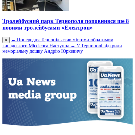
Тролейбусний парк Тернополя поповнився ще 8
новими тролейбусами «Електрон»
← Попередня
Тернопіль став містом-побратимом
×
канадського Міссісога
Наступна →
У Тернополі відкрили
меморіальну дошку Андрію Юркевичу