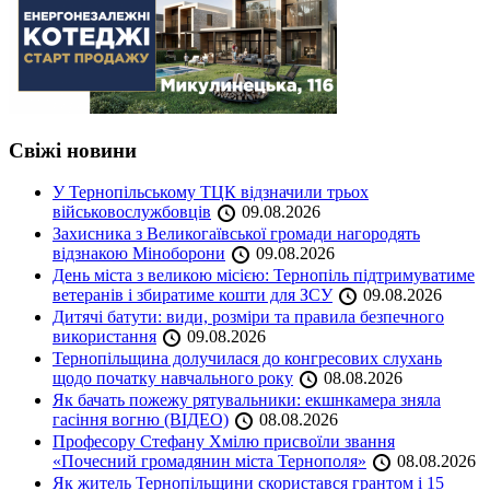
Свіжі новини
У Тернопільському ТЦК відзначили трьох
військовослужбовців
09.08.2026
Захисника з Великогаївської громади нагородять
відзнакою Міноборони
09.08.2026
День міста з великою місією: Тернопіль підтримуватиме
ветеранів і збиратиме кошти для ЗСУ
09.08.2026
Дитячі батути: види, розміри та правила безпечного
використання
09.08.2026
Тернопільщина долучилася до конгресових слухань
щодо початку навчального року
08.08.2026
Як бачать пожежу рятувальники: екшнкамера зняла
гасіння вогню (ВІДЕО)
08.08.2026
Професору Стефану Хмілю присвоїли звання
«Почесний громадянин міста Тернополя»
08.08.2026
Як житель Тернопільщини скористався грантом і 15