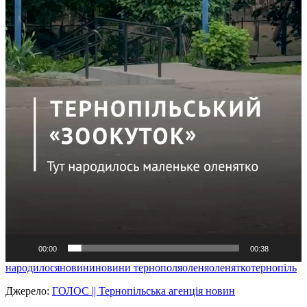
00:00
00:38
народилося
новини
новини тернополя
оленя
оленятко
тернопіль
Джерело:
ГОЛОС || Тернопільська агенція новин