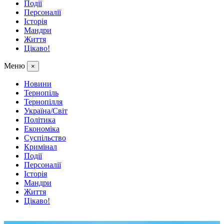
Події
Персоналії
Історія
Мандри
Життя
Цікаво!
Меню
×
Новини
Тернопіль
Тернопілля
Україна/Світ
Політика
Економіка
Суспільство
Кримінал
Події
Персоналії
Історія
Мандри
Життя
Цікаво!