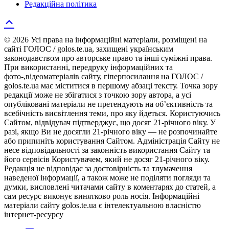
Редакційна політика
© 2026 Усі права на інформаційні матеріали, розміщені на
сайті ГОЛОС / golos.te.ua, захищені українським
законодавством про авторське право та інші суміжні права.
При використанні, передруку інформаційних та
фото-,відеоматеріалів сайту, гіперпосилання на ГОЛОС /
golos.te.ua має міститися в першому абзаці тексту. Точка зору
редакції може не збігатися з точкою зору автора, а усі
опубліковані матеріали не претендують на об’єктивність та
всебічність висвітлення теми, про яку йдеться. Користуючись
Сайтом, відвідувач підтверджує, що досяг 21-річного віку. У
разі, якщо Ви не досягли 21-річного віку — не розпочинайте
або припиніть користування Сайтом. Адміністрація Сайту не
несе відповідальності за законність використання Сайту та
його сервісів Користувачем, який не досяг 21-річного віку.
Редакція не відповідає за достовірність та тлумачення
наведеної інформації, а також може не поділяти погляди та
думки, висловлені читачами сайту в коментарях до статей, а
сам ресурс виконує винятково роль носія. Інформаційні
матеріали сайту golos.te.ua є інтелектуальною власністю
інтернет-ресурсу