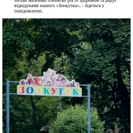
Нехай маленьке оленятко росте здоровим та радує
відвідувачів нашого «Зоокутка», – йдеться у
повідомленні.
Відеопрогравач