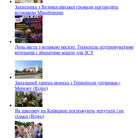
Захисника з Великогаївської громади нагородять
відзнакою Міноборони
День міста з великою місією: Тернопіль підтримуватиме
ветеранів і збиратиме кошти для ЗСУ
Запальний танець монаха з Тернополя «підриває»
Мережу (Відео)
Як школяру на Київщині погрожують депутати і не
тільки (Відео)