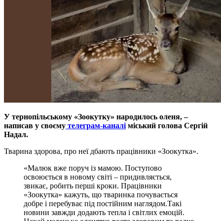
У тернопільському «Зоокутку» народилось оленя, –
написав у своєму
телеграм-каналі
міський голова Сергій
Надал.
Тварина здорова, про неї дбають працівники «Зоокутка».
«Малюк вже поруч із мамою. Поступово
освоюється в новому світі – придивляється,
звикає, робить перші кроки. Працівники
«Зоокутка» кажуть, що тваринка почувається
добре і перебуває під постійним наглядом.Такі
новини завжди додають тепла і світлих емоцій.