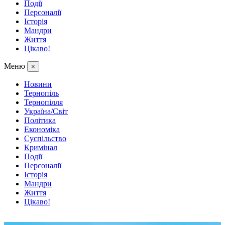
Події
Персоналії
Історія
Мандри
Життя
Цікаво!
Меню
×
Новини
Тернопіль
Тернопілля
Україна/Світ
Політика
Економіка
Суспільство
Кримінал
Події
Персоналії
Історія
Мандри
Життя
Цікаво!