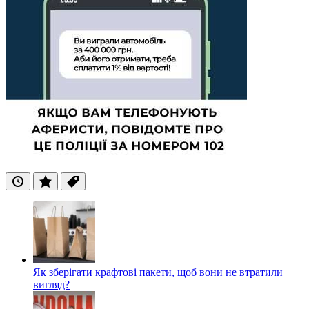
Останні
Популярні
Теги
Як зберігати крафтові пакети, щоб вони не втратили
вигляд?