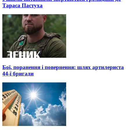
Тараса Пастуха
Бої, поранення і повернення: шлях артилериста
44-ї бригади