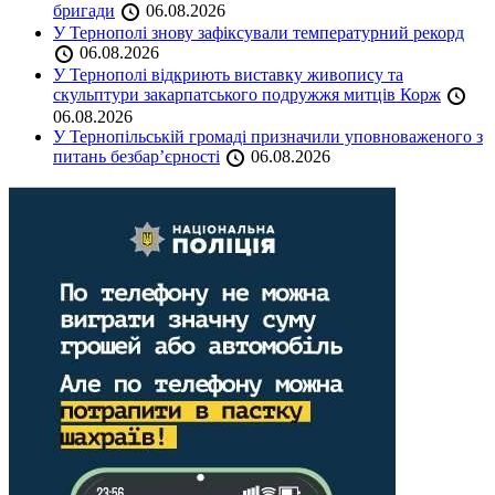
бригади
06.08.2026
У Тернополі знову зафіксували температурний рекорд
06.08.2026
У Тернополі відкриють виставку живопису та
скульптури закарпатського подружжя митців Корж
06.08.2026
У Тернопільській громаді призначили уповноваженого з
питань безбар’єрності
06.08.2026