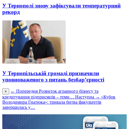
У Тернополі знову зафіксували температурний
рекорд
У Тернопільській громаді призначили
уповноваженого з питань безбар’єрності
← Попередня
Розвиток аграрного бізнесу та
×
кредитування підприємців – теми…
Наступна →
«Кубок
Володимира Гнатюка»: тривала битва факультетів
завершилась у…