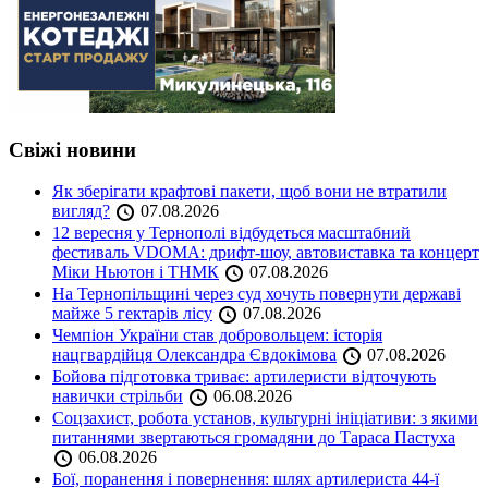
Свіжі новини
Як зберігати крафтові пакети, щоб вони не втратили
вигляд?
07.08.2026
12 вересня у Тернополі відбудеться масштабний
фестиваль VDOMA: дрифт-шоу, автовиставка та концерт
Міки Ньютон і ТНМК
07.08.2026
На Тернопільщині через суд хочуть повернути державі
майже 5 гектарів лісу
07.08.2026
Чемпіон України став добровольцем: історія
нацгвардійця Олександра Євдокімова
07.08.2026
Бойова підготовка триває: артилеристи відточують
навички стрільби
06.08.2026
Соцзахист, робота установ, культурні ініціативи: з якими
питаннями звертаються громадяни до Тараса Пастуха
06.08.2026
Бої, поранення і повернення: шлях артилериста 44-ї