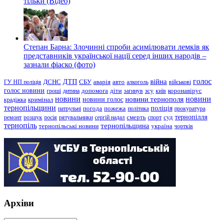
тільки (Відео)
Степан Барна: Злочинні спроби асимілювати лемків як
представників української нації серед інших народів –
зазнали фіаско (фото)
голос
війна
ДТП
ГУ НП поліція
ДСНС
СБУ
аварія
авто
алкоголь
військові
голос новини
зсу
гроші
дитина
допомога
діти
загинув
київ
коронавірус
новини
новини тернополя
новини
новини голос
кримінал
крадіжка
тернопільщини
поліція
патрульні
погода
пожежа
політика
прокуратура
тернопілля
суд
ремонт
розшук
росія
рятувальники
сергій надал
смерть
спорт
тернопіль
тернопільщина
україна
тернопільські новини
чортків
Архіви