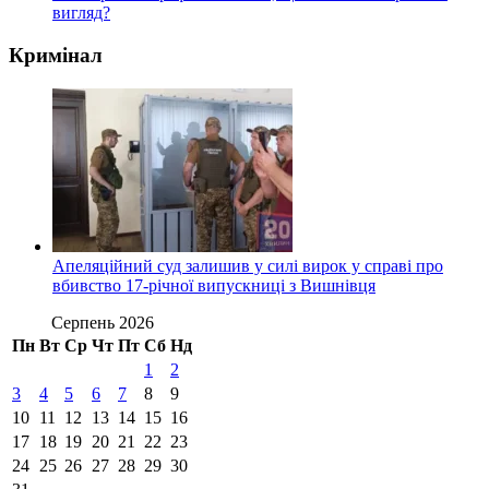
вигляд?
Кримінал
Апеляційний суд залишив у силі вирок у справі про
вбивство 17-річної випускниці з Вишнівця
Серпень 2026
Пн
Вт
Ср
Чт
Пт
Сб
Нд
1
2
3
4
5
6
7
8
9
10
11
12
13
14
15
16
17
18
19
20
21
22
23
24
25
26
27
28
29
30