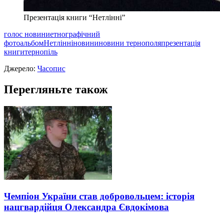
Презентація книги “Нетлінні”
голос новини
етнографічний
фотоальбом
Нетлінні
новини
новини тернополя
презентація
книги
тернопіль
Джерело:
Часопис
Перегляньте також
Чемпіон України став добровольцем: історія
нацгвардійця Олександра Євдокімова