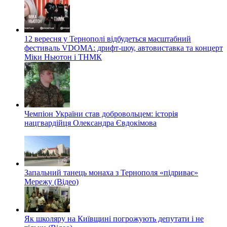
12 вересня у Тернополі відбудеться масштабний
фестиваль VDOMA: дрифт-шоу, автовиставка та концерт
Міки Ньютон і ТНМК
Чемпіон України став добровольцем: історія
нацгвардійця Олександра Євдокімова
Запальний танець монаха з Тернополя «підриває»
Мережу (Відео)
Як школяру на Київщині погрожують депутати і не