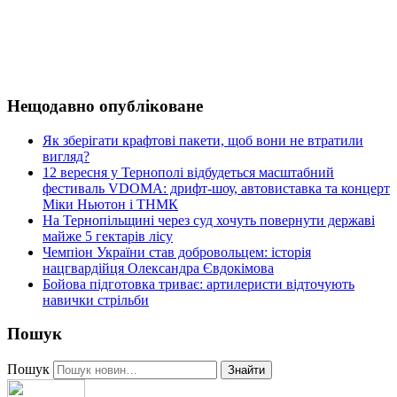
Нещодавно опубліковане
Як зберігати крафтові пакети, щоб вони не втратили
вигляд?
12 вересня у Тернополі відбудеться масштабний
фестиваль VDOMA: дрифт-шоу, автовиставка та концерт
Міки Ньютон і ТНМК
На Тернопільщині через суд хочуть повернути державі
майже 5 гектарів лісу
Чемпіон України став добровольцем: історія
нацгвардійця Олександра Євдокімова
Бойова підготовка триває: артилеристи відточують
навички стрільби
Пошук
Пошук
Знайти