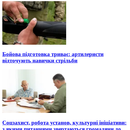
Бойова підготовка триває: артилеристи
відточують навички стрільби
Соцзахист, робота установ, культурні ініціативи:
з якими питаннями звертаються громадяни до