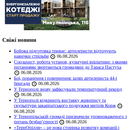
Свіжі новини
Бойова підготовка триває: артилеристи відточують
навички стрільби
06.08.2026
Соцзахист, робота установ, культурні ініціативи: з якими
питаннями звертаються громадяни до Тараса Пастуха
06.08.2026
Бої, поранення і повернення: шлях артилериста 44-ї
бригади
06.08.2026
У Тернополі знову зафіксували температурний рекорд
06.08.2026
У Тернополі відкриють виставку живопису та
скульптури закарпатського подружжя митців Корж
06.08.2026
У Тернопільській громаді призначили уповноваженого з
питань безбар’єрності
06.08.2026
«ТернОпілля» – це нова сторінка розвитку компанії і