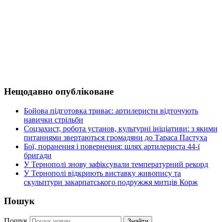
Нещодавно опубліковане
Бойова підготовка триває: артилеристи відточують
навички стрільби
Соцзахист, робота установ, культурні ініціативи: з якими
питаннями звертаються громадяни до Тараса Пастуха
Бої, поранення і повернення: шлях артилериста 44-ї
бригади
У Тернополі знову зафіксували температурний рекорд
У Тернополі відкриють виставку живопису та
скульптури закарпатського подружжя митців Корж
Пошук
Пошук
Знайти