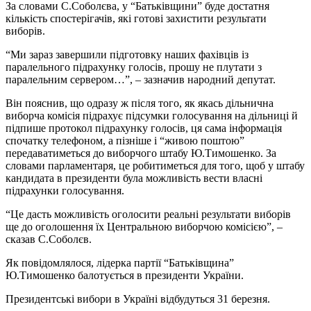
За словами С.Соболєва, у “Батьківщини” буде достатня
кількість спостерігачів, які готові захистити результати
виборів.
“Ми зараз завершили підготовку наших фахівців із
паралельного підрахунку голосів, прошу не плутати з
паралельним сервером…”, – зазначив народний депутат.
Він пояснив, що одразу ж після того, як якась дільнична
виборча комісія підрахує підсумки голосування на дільниці й
підпише протокол підрахунку голосів, ця сама інформація
спочатку телефоном, а пізніше і “живою поштою”
передаватиметься до виборчого штабу Ю.Тимошенко. За
словами парламентаря, це робитиметься для того, щоб у штабу
кандидата в президенти була можливість вести власні
підрахунки голосування.
“Це дасть можливість оголосити реальні результати виборів
ще до оголошення їх Центральною виборчою комісією”, –
сказав С.Соболєв.
Як повідомлялося, лідерка партії “Батьківщина”
Ю.Тимошенко балотується в президенти України.
Президентські вибори в Україні відбудуться 31 березня.