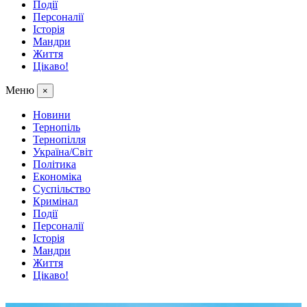
Події
Персоналії
Історія
Мандри
Життя
Цікаво!
Меню
×
Новини
Тернопіль
Тернопілля
Україна/Світ
Політика
Економіка
Суспільство
Кримінал
Події
Персоналії
Історія
Мандри
Життя
Цікаво!