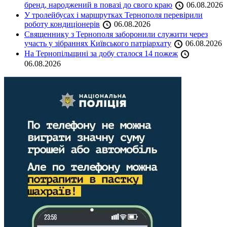
бренд, народжений в повазі до свого краю
06.08.2026
У тролейбусах і маршрутках Тернополя перевірили
роботу кондиціонерів
06.08.2026
Священнику з Тернополя заборонили служити через
участь у зібраннях Київського патріархату
06.08.2026
На Тернопільщині за добу сталося 14 пожеж
06.08.2026