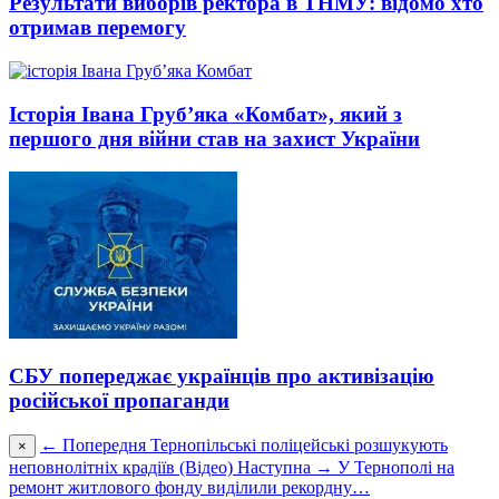
Результати виборів ректора в ТНМУ: відомо хто
отримав перемогу
Історія Івана Груб’яка «Комбат», який з
першого дня війни став на захист України
СБУ попереджає українців про активізацію
російської пропаганди
← Попередня
Тернопільські поліцейські розшукують
×
неповнолітніх крадіїв (Відео)
Наступна →
У Тернополі на
ремонт житлового фонду виділили рекордну…