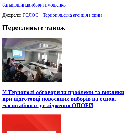
батьківщина
вибори
тимошенко
Джерело:
ГОЛОС || Тернопільська агенція новин
Перегляньте також
У Тернополі обговорили проблеми та виклики
при підготовці повоєнних виборів на основі
масштабного дослідження ОПОРИ