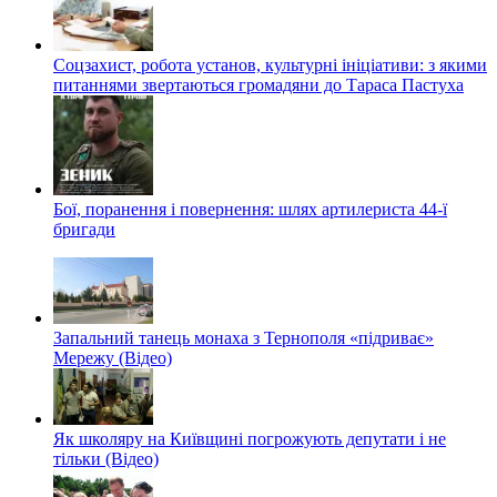
Соцзахист, робота установ, культурні ініціативи: з якими
питаннями звертаються громадяни до Тараса Пастуха
Бої, поранення і повернення: шлях артилериста 44-ї
бригади
Запальний танець монаха з Тернополя «підриває»
Мережу (Відео)
Як школяру на Київщині погрожують депутати і не
тільки (Відео)