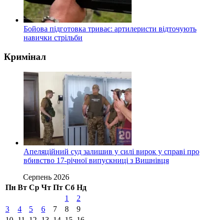
Бойова підготовка триває: артилеристи відточують
навички стрільби
Кримінал
Апеляційний суд залишив у силі вирок у справі про
вбивство 17-річної випускниці з Вишнівця
Серпень 2026
Пн
Вт
Ср
Чт
Пт
Сб
Нд
1
2
3
4
5
6
7
8
9
10
11
12
13
14
15
16