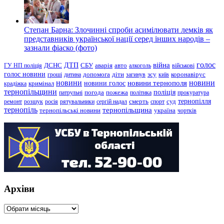
Степан Барна: Злочинні спроби асимілювати лемків як
представників української нації серед інших народів –
зазнали фіаско (фото)
голос
війна
ДТП
ГУ НП поліція
ДСНС
СБУ
аварія
авто
алкоголь
військові
голос новини
зсу
гроші
дитина
допомога
діти
загинув
київ
коронавірус
новини
новини тернополя
новини
новини голос
кримінал
крадіжка
тернопільщини
поліція
патрульні
погода
пожежа
політика
прокуратура
тернопілля
суд
ремонт
розшук
росія
рятувальники
сергій надал
смерть
спорт
тернопіль
тернопільщина
україна
тернопільські новини
чортків
Архіви
Архіви