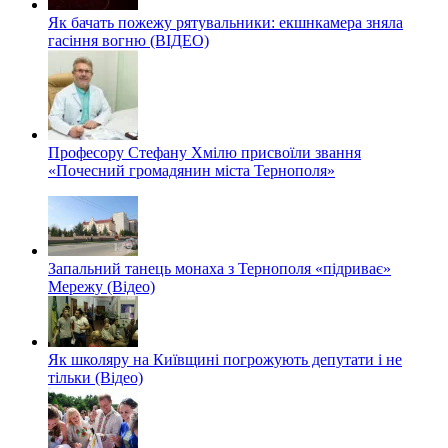
Як бачать пожежу рятувальники: екшнкамера зняла
гасіння вогню (ВІДЕО)
Професору Стефану Хмілю присвоїли звання
«Почесний громадянин міста Тернополя»
Запальний танець монаха з Тернополя «підриває»
Мережу (Відео)
Як школяру на Київщині погрожують депутати і не
тільки (Відео)