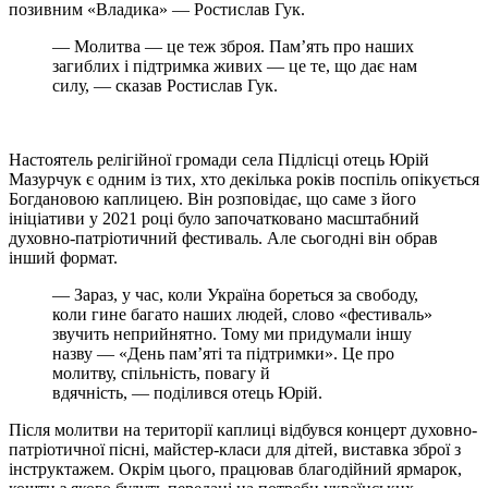
позивним «Владика» — Ростислав Гук.
— Молитва — це теж зброя. Пам’ять про наших
загиблих і підтримка живих — це те, що дає нам
силу, — сказав Ростислав Гук.
Настоятель релігійної громади села Підлісці отець Юрій
Мазурчук є одним із тих, хто декілька років поспіль опікується
Богдановою каплицею. Він розповідає, що саме з його
ініціативи у 2021 році було започатковано масштабний
духовно-патріотичний фестиваль. Але сьогодні він обрав
інший формат.
— Зараз, у час, коли Україна бореться за свободу,
коли гине багато наших людей, слово «фестиваль»
звучить неприйнятно. Тому ми придумали іншу
назву — «День пам’яті та підтримки». Це про
молитву, спільність, повагу й
вдячність, — поділився отець Юрій.
Після молитви на території каплиці відбувся концерт духовно-
патріотичної пісні, майстер-класи для дітей, виставка зброї з
інструктажем. Окрім цього, працював благодійний ярмарок,