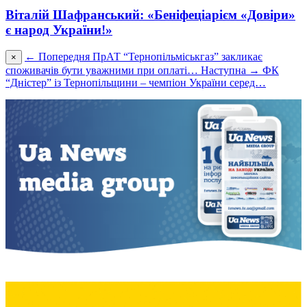
Віталій Шафранський: «Беніфеціарієм «Довіри»
є народ України!»
← Попередня
ПрАТ “Тернопільміськгаз” закликає
×
споживачів бути уважними при оплаті…
Наступна →
ФК
“Дністер” із Тернопільщини – чемпіон України серед…