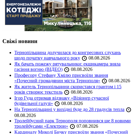
Свіжі новини
Тернопільщина долучилася до конгресових слухань
щодо початку навчального року
08.08.2026
Як бачать пожежу рятувальники: екшнкамера зняла
гасіння вогню (ВІДЕО)
08.08.2026
Професору Стефану Хмілю присвоїли звання
«Почесний громадянин міста Тернополя»
08.08.2026
Як житель Тернопільщини скористався грантом і 15
років створює текстиль
08.08.2026
Ігор Гуда отримав відзнаку «Візіонер сучасної
будівельної галузі»
08.08.2026
На Тернопільщині у вихідні буде до 28 градусів тепла
08.08.2026
Тролейбусний парк Тернополя поповнився ще 8 новими
тролейбусами «Електрон»
07.08.2026
Кардиналу Миколі Бичку присвоїли звання «Почесний