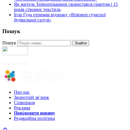
Як житель Тернопільщини скористався грантом і 15
років створює текстиль
Ігор Гуда отримав відзнаку «Візіонер сучасної
будівельної галузі»
Пошук
Пошук
Знайти
Про нас
Зворотній зв’язок
Співпраця
Реклама
Повідомити новину
Редакційна політика