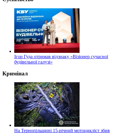
Ігор Гуда отримав відзнаку «Візіонер сучасної
будівельної галузі»
Кримінал
На Тернопільщині 15-річний мотоцикліст збив