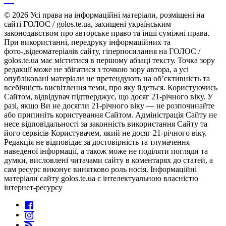
© 2026 Усі права на інформаційні матеріали, розміщені на
сайті ГОЛОС / golos.te.ua, захищені українським
законодавством про авторське право та інші суміжні права.
При використанні, передруку інформаційних та
фото-,відеоматеріалів сайту, гіперпосилання на ГОЛОС /
golos.te.ua має міститися в першому абзаці тексту. Точка зору
редакції може не збігатися з точкою зору автора, а усі
опубліковані матеріали не претендують на об’єктивність та
всебічність висвітлення теми, про яку йдеться. Користуючись
Сайтом, відвідувач підтверджує, що досяг 21-річного віку. У
разі, якщо Ви не досягли 21-річного віку — не розпочинайте
або припиніть користування Сайтом. Адміністрація Сайту не
несе відповідальності за законність використання Сайту та
його сервісів Користувачем, який не досяг 21-річного віку.
Редакція не відповідає за достовірність та тлумачення
наведеної інформації, а також може не поділяти погляди та
думки, висловлені читачами сайту в коментарях до статей, а
сам ресурс виконує винятково роль носія. Інформаційні
матеріали сайту golos.te.ua є інтелектуальною власністю
інтернет-ресурсу