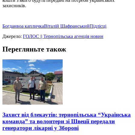
кошти з якого будуть передані на потреби українських
захисників.
Богданвоа капличка
Віталій Шафранський
Підлісці
Джерело:
ГОЛОС || Тернопільська агенція новин
Перегляньте також
Захист від блекаутів: тернопільська “Українська
команда” та волонтери зі Швеції передали
генератори лікарні у Зборові