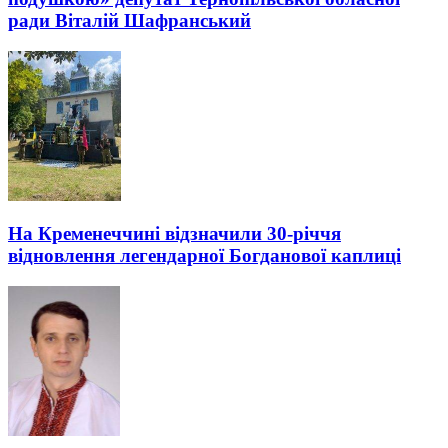
ради Віталій Шафранський
На Кременеччині відзначили 30-річчя
відновлення легендарної Богданової каплиці