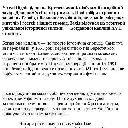
У селі Підлісці, що на Кременеччині, відбувся благодійний
захід «День пам’яті та підтримки».
Подія зібрала родини
загиблих Героїв, військовослужбовців, ветеранів, місцевих
жителів і гостей з інших громад. Захід відбувся на території
унікальної історичної святині — Богданової каплиці XVII
століття.
Богданова каплиця — не просто історична споруда. Саме тут,
за переказами, у 1651 році перед битвою під Берестечком
молився гетьман Богдан Хмельницький разом із козаками,
освячували знамена та зброю. А після бою — ховали
поранених побратимів. Під час реставрації каплиці у 1991
році було знайдено велике поховання. У 2021 році тут вперше
відбувся масштабний духовно-історичний фестиваль.
Цього року подія мала особливе значення, адже війна внесла
корективи у формат заходу. Проте духовна складова
залишилась незмінною — віряни пройшли Хресним ходом,
освятили воду з джерела, молилися за перемогу України та
вшанували полеглих захисників.
— Чотири роки тому на цьому місці ми