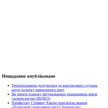
Нещодавно опубліковане
Тернопільщина долучилася до конгресових слухань
щодо початку навчального року
Як бачать пожежу рятувальники: екшнкамера зняла
гасіння вогню (ВІДЕО)
Професору Стефану Хмілю присвоїли звання
«Почесний громадянин міста Тернополя»