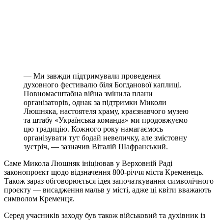
— Ми завжди підтримували проведення
духовного фестивалю біля Богданової каплиці.
Повномасштабна війна змінила плани
організаторів, однак за підтримки Миколи
Люшняка, настоятеля храму, краєзнавчого музею
та штабу «Українська команда» ми продовжуємо
цю традицію. Кожного року намагаємось
організувати тут бодай невеличку, але змістовну
зустріч, — зазначив Віталій Шафранський.
Саме Микола Люшняк ініціював у Верховній Раді
законопроєкт щодо відзначення 800-річчя міста Кременець.
Також зараз обговорюється ідея започаткування символічного
проєкту — висадження мальв у місті, адже ці квіти вважають
символом Кременця.
Серед учасників заходу був також військовий та духівник із