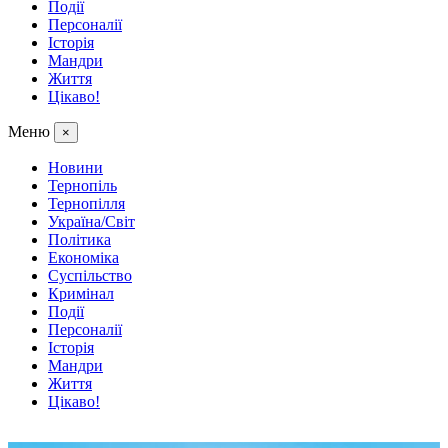
Події
Персоналії
Історія
Мандри
Життя
Цікаво!
Меню
×
Новини
Тернопіль
Тернопілля
Україна/Світ
Політика
Економіка
Суспільство
Кримінал
Події
Персоналії
Історія
Мандри
Життя
Цікаво!