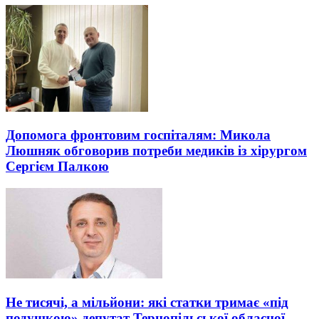
Допомога фронтовим госпіталям: Микола
Люшняк обговорив потреби медиків із хірургом
Сергієм Палкою
Не тисячі, а мільйони: які статки тримає «під
подушкою» депутат Тернопільської обласної