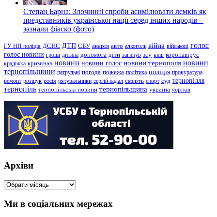
Степан Барна: Злочинні спроби асимілювати лемків як
представників української нації серед інших народів –
зазнали фіаско (фото)
голос
війна
ДТП
ГУ НП поліція
ДСНС
СБУ
аварія
авто
алкоголь
військові
голос новини
зсу
гроші
дитина
допомога
діти
загинув
київ
коронавірус
новини
новини тернополя
новини
новини голос
кримінал
крадіжка
тернопільщини
поліція
патрульні
погода
пожежа
політика
прокуратура
тернопілля
суд
ремонт
розшук
росія
рятувальники
сергій надал
смерть
спорт
тернопіль
тернопільщина
україна
тернопільські новини
чортків
Архіви
Архіви
Ми в соціальних мережах