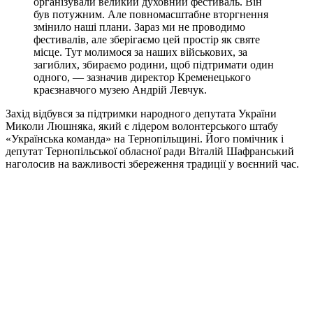
організували великий духовний фестиваль. Він
був потужним. Але повномасштабне вторгнення
змінило наші плани. Зараз ми не проводимо
фестивалів, але зберігаємо цей простір як святе
місце. Тут молимося за наших військових, за
загиблих, збираємо родини, щоб підтримати один
одного, — зазначив директор Кременецького
краєзнавчого музею Андрій Левчук.
Захід відбувся за підтримки народного депутата України
Миколи Люшняка, який є лідером волонтерського штабу
«Українська команда» на Тернопільщині. Його помічник і
депутат Тернопільської обласної ради Віталій Шафранський
наголосив на важливості збереження традиції у воєнний час.