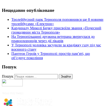
Нещодавно опубліковане
Тролейбусний парк Тернополя поповнився ще 8 новими
тролейбусами «Електрон»
Кардиналу Миколі Бичку присвоїли звання «Почесний
громадянин міста Тернополя»
На Тернопільщині дружина ветерана звернулася до
правоохоронців через дії лікарів
У Тернополі чоловіка засудили за крадіжку газу під час
воєнного стану
Пантеон Героїв у Тернополі: простір пам’яті, що
об’єднує покоління
Пошук
Пошук
Знайти