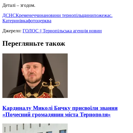
Деталі – згодом.
ДСНС
Кременеччина
новини тернопільщини
пожежа
с.
Катеринівка
фото
церква
Джерело:
ГОЛОС || Тернопільська агенція новин
Перегляньте також
Кардиналу Миколі Бичку присвоїли звання
«Почесний громадянин міста Тернополя»