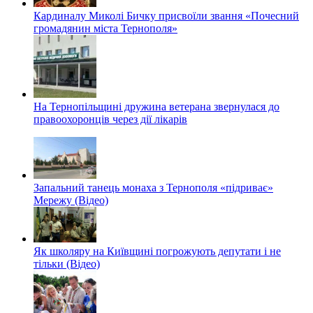
Кардиналу Миколі Бичку присвоїли звання «Почесний
громадянин міста Тернополя»
На Тернопільщині дружина ветерана звернулася до
правоохоронців через дії лікарів
Запальний танець монаха з Тернополя «підриває»
Мережу (Відео)
Як школяру на Київщині погрожують депутати і не
тільки (Відео)