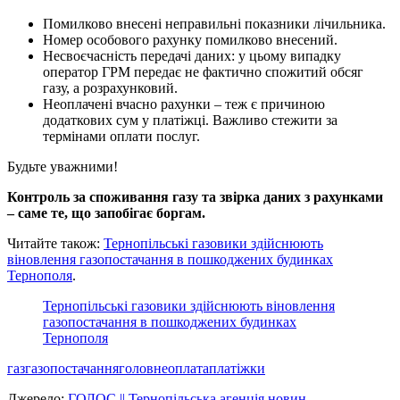
Помилково внесені неправильні показники лічильника.
Номер особового рахунку помилково внесений.
Несвоєчасність передачі даних: у цьому випадку
оператор ГРМ передає не фактично спожитий обсяг
газу, а розрахунковий.
Неоплачені вчасно рахунки – теж є причиною
додаткових сум у платіжці. Важливо стежити за
термінами оплати послуг.
Будьте уважними!
Контроль за споживання газу та звірка даних з рахунками
– саме те, що запобігає боргам.
Читайте також:
Тернопільські газовики здійснюють
віновлення газопостачання в пошкоджених будинках
Тернополя
.
Тернопільські газовики здійснюють віновлення
газопостачання в пошкоджених будинках
Тернополя
газ
газопостачання
головне
оплата
платіжки
Джерело:
ГОЛОС || Тернопільська агенція новин