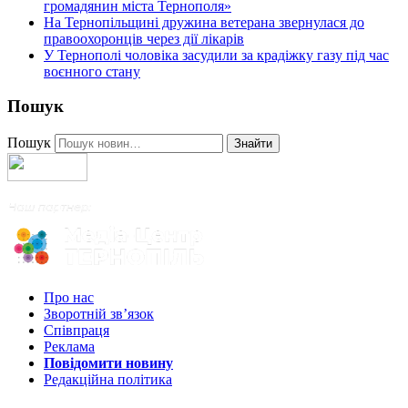
громадянин міста Тернополя»
На Тернопільщині дружина ветерана звернулася до
правоохоронців через дії лікарів
У Тернополі чоловіка засудили за крадіжку газу під час
воєнного стану
Пошук
Пошук
Знайти
Про нас
Зворотній зв’язок
Співпраця
Реклама
Повідомити новину
Редакційна політика