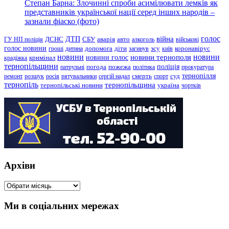
Степан Барна: Злочинні спроби асимілювати лемків як
представників української нації серед інших народів –
зазнали фіаско (фото)
голос
війна
ДТП
ГУ НП поліція
ДСНС
СБУ
аварія
авто
алкоголь
військові
голос новини
зсу
гроші
дитина
допомога
діти
загинув
київ
коронавірус
новини
новини тернополя
новини
новини голос
кримінал
крадіжка
тернопільщини
поліція
патрульні
погода
пожежа
політика
прокуратура
тернопілля
суд
ремонт
розшук
росія
рятувальники
сергій надал
смерть
спорт
тернопіль
тернопільщина
україна
тернопільські новини
чортків
Архіви
Архіви
Ми в соціальних мережах