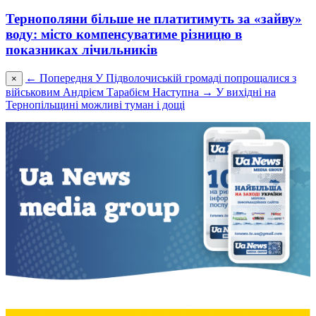
Тернополяни більше не платитимуть за «зайву»
воду: місто компенсуватиме різницю в
показниках лічильників
← Попередня
У Підволочиській громаді попрощалися з
×
військовим Андрієм Тарабієм
Наступна →
У вихідні на
Тернопільщині можливі туман і дощі