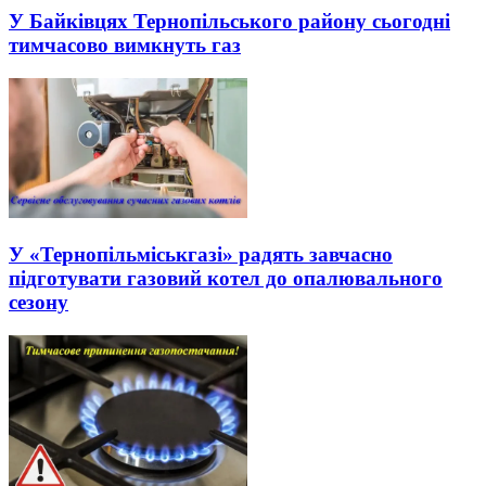
У Байківцях Тернопільського району сьогодні
тимчасово вимкнуть газ
У «Тернопільміськгазі» радять завчасно
підготувати газовий котел до опалювального
сезону