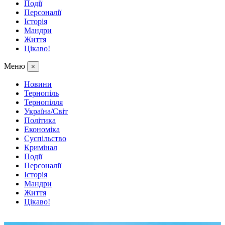
Події
Персоналії
Історія
Мандри
Життя
Цікаво!
Меню
×
Новини
Тернопіль
Тернопілля
Україна/Світ
Політика
Економіка
Суспільство
Кримінал
Події
Персоналії
Історія
Мандри
Життя
Цікаво!