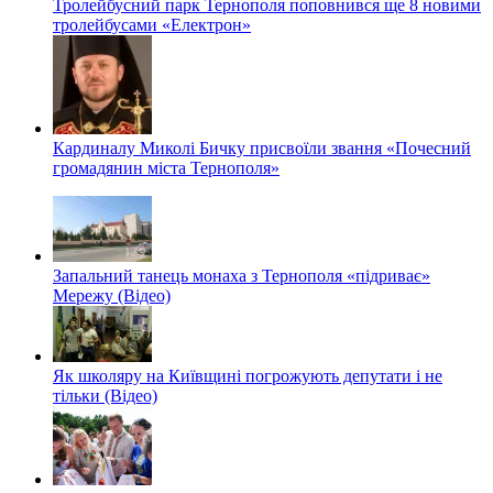
Тролейбусний парк Тернополя поповнився ще 8 новими
тролейбусами «Електрон»
Кардиналу Миколі Бичку присвоїли звання «Почесний
громадянин міста Тернополя»
Запальний танець монаха з Тернополя «підриває»
Мережу (Відео)
Як школяру на Київщині погрожують депутати і не
тільки (Відео)