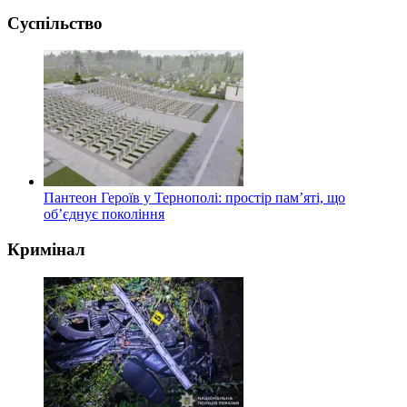
Суспільство
Пантеон Героїв у Тернополі: простір пам’яті, що
об’єднує покоління
Кримінал