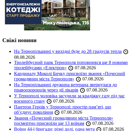
Свіжі новини
На Тернопільщині у вихідні буде до 28 градусів тепла
08.08.2026
Тролейбусний парк Тернополя поповнився ще 8 новими
тролейбусами «Електрон»
07.08.2026
Кардиналу Миколі Бичку присвоїли звання «Почесний
громадянин міста Тернополя»
07.08.2026
На Тернопільщині дружина ветерана звернулася до
правоохоронців через дії лікарів
07.08.2026
У Тернополі чоловіка засудили за крадіжку газу під час
воєнного стану
07.08.2026
Пантеон Героїв у Тернополі: простір пам’яті, що
об’єднує покоління
07.08.2026
Звання «Почесний громадянин міста Тернополя»
посмертно присвоїли ще 13 воїнам
07.08.2026
Воїни 44-ї бригади: різні долі, одна мета
07.08.2026