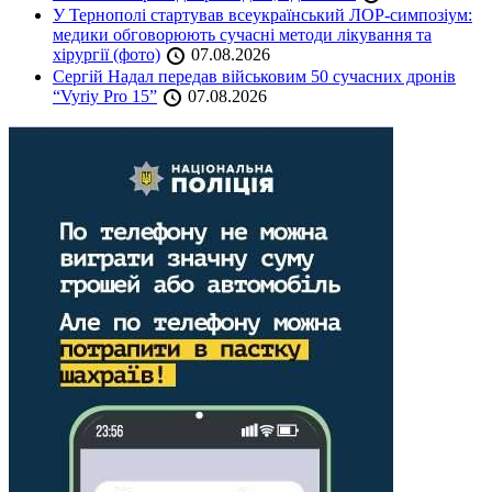
У Тернополі стартував всеукраїнський ЛОР-симпозіум:
медики обговорюють сучасні методи лікування та
хірургії (фото)
07.08.2026
Сергій Надал передав військовим 50 сучасних дронів
“Vyriy Pro 15”
07.08.2026