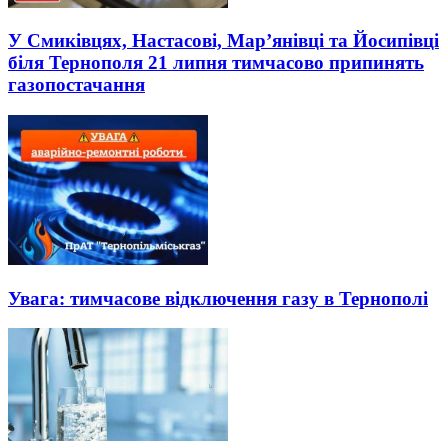
У Смиківцях, Настасові, Мар’янівці та Йосипівці
біля Тернополя 21 липня тимчасово припинять
газопостачання
Увага: тимчасове відключення газу в Тернополі