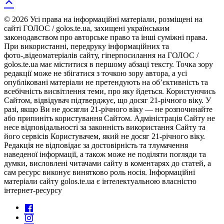
© 2026 Усі права на інформаційні матеріали, розміщені на
сайті ГОЛОС / golos.te.ua, захищені українським
законодавством про авторське право та інші суміжні права.
При використанні, передруку інформаційних та
фото-,відеоматеріалів сайту, гіперпосилання на ГОЛОС /
golos.te.ua має міститися в першому абзаці тексту. Точка зору
редакції може не збігатися з точкою зору автора, а усі
опубліковані матеріали не претендують на об’єктивність та
всебічність висвітлення теми, про яку йдеться. Користуючись
Сайтом, відвідувач підтверджує, що досяг 21-річного віку. У
разі, якщо Ви не досягли 21-річного віку — не розпочинайте
або припиніть користування Сайтом. Адміністрація Сайту не
несе відповідальності за законність використання Сайту та
його сервісів Користувачем, який не досяг 21-річного віку.
Редакція не відповідає за достовірність та тлумачення
наведеної інформації, а також може не поділяти погляди та
думки, висловлені читачами сайту в коментарях до статей, а
сам ресурс виконує винятково роль носія. Інформаційні
матеріали сайту golos.te.ua є інтелектуальною власністю
інтернет-ресурсу