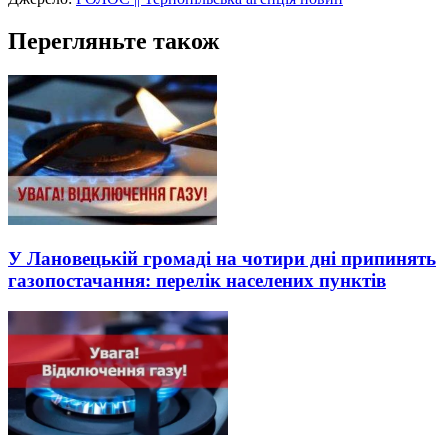
Перегляньте також
У Лановецькій громаді на чотири дні припинять
газопостачання: перелік населених пунктів