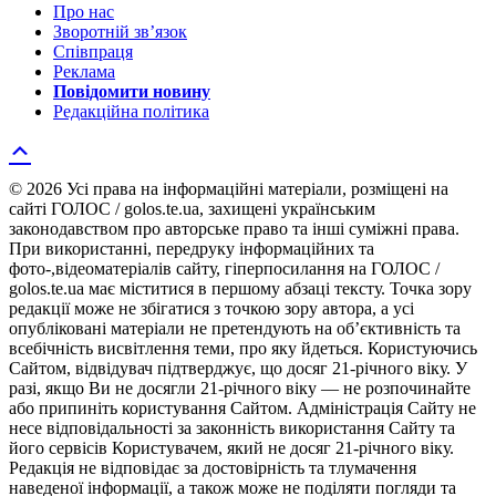
Про нас
Зворотній зв’язок
Співпраця
Реклама
Повідомити новину
Редакційна політика
© 2026 Усі права на інформаційні матеріали, розміщені на
сайті ГОЛОС / golos.te.ua, захищені українським
законодавством про авторське право та інші суміжні права.
При використанні, передруку інформаційних та
фото-,відеоматеріалів сайту, гіперпосилання на ГОЛОС /
golos.te.ua має міститися в першому абзаці тексту. Точка зору
редакції може не збігатися з точкою зору автора, а усі
опубліковані матеріали не претендують на об’єктивність та
всебічність висвітлення теми, про яку йдеться. Користуючись
Сайтом, відвідувач підтверджує, що досяг 21-річного віку. У
разі, якщо Ви не досягли 21-річного віку — не розпочинайте
або припиніть користування Сайтом. Адміністрація Сайту не
несе відповідальності за законність використання Сайту та
його сервісів Користувачем, який не досяг 21-річного віку.
Редакція не відповідає за достовірність та тлумачення
наведеної інформації, а також може не поділяти погляди та