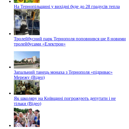
На Тернопільщині у вихідні буде до 28 градусів тепла
Тролейбусний парк Тернополя поповнився ще 8 новими
тролейбусами «Електрон»
Запальний танець монаха з Тернополя «підриває»
Мережу (Відео)
Як школяру на Київщині погрожують депутати і не
тільки (Відео)