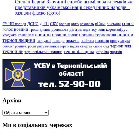
Степан Барна: Злочинні спроби асимілювати лемків як
представників української нації серед інших народів –
зазнали фіаско (фото)
голос
війна
ДТП
ГУ НП поліція
ДСНС
СБУ
аварія
авто
алкоголь
військові
голос новини
зсу
гроші
дитина
допомога
діти
загинув
київ
коронавірус
новини
новини тернополя
новини
новини голос
кримінал
крадіжка
тернопільщини
поліція
патрульні
погода
пожежа
політика
прокуратура
тернопілля
суд
ремонт
розшук
росія
рятувальники
сергій надал
смерть
спорт
тернопіль
тернопільщина
україна
тернопільські новини
чортків
Архіви
Архіви
Ми в соціальних мережах