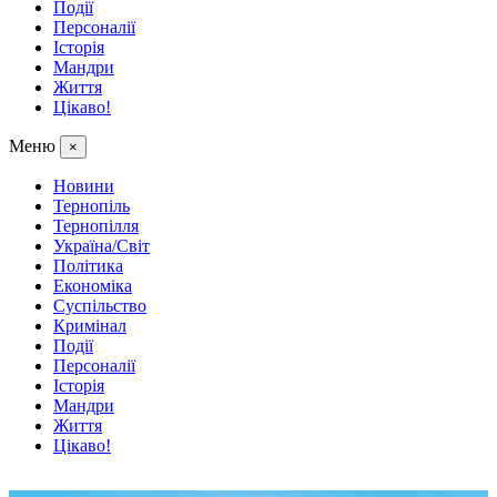
Події
Персоналії
Історія
Мандри
Життя
Цікаво!
Меню
×
Новини
Тернопіль
Тернопілля
Україна/Світ
Політика
Економіка
Суспільство
Кримінал
Події
Персоналії
Історія
Мандри
Життя
Цікаво!