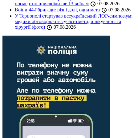
посмертно присвоїли ще 13 воїнам
07.08.2026
Воїни 44-ї бригади: різні долі, одна мета
07.08.2026
У Тернополі стартував всеукраїнський ЛОР-симпозіум:
медики обговорюють сучасні методи лікування та
хірургії (фото)
07.08.2026