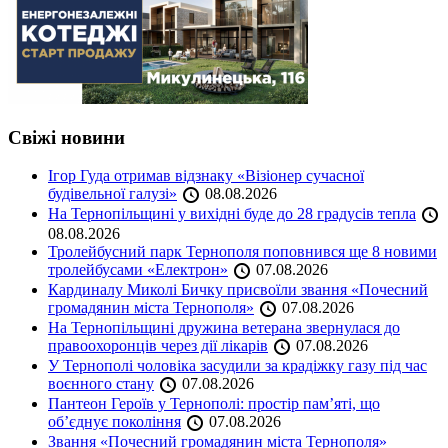
Свіжі новини
Ігор Гуда отримав відзнаку «Візіонер сучасної
будівельної галузі»
08.08.2026
На Тернопільщині у вихідні буде до 28 градусів тепла
08.08.2026
Тролейбусний парк Тернополя поповнився ще 8 новими
тролейбусами «Електрон»
07.08.2026
Кардиналу Миколі Бичку присвоїли звання «Почесний
громадянин міста Тернополя»
07.08.2026
На Тернопільщині дружина ветерана звернулася до
правоохоронців через дії лікарів
07.08.2026
У Тернополі чоловіка засудили за крадіжку газу під час
воєнного стану
07.08.2026
Пантеон Героїв у Тернополі: простір пам’яті, що
об’єднує покоління
07.08.2026
Звання «Почесний громадянин міста Тернополя»