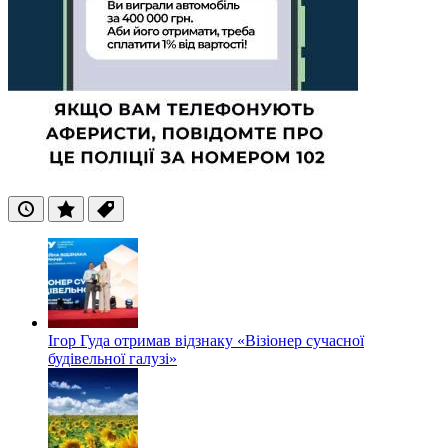
Останні
Популярні
Теги
Ігор Гуда отримав відзнаку «Візіонер сучасної
будівельної галузі»