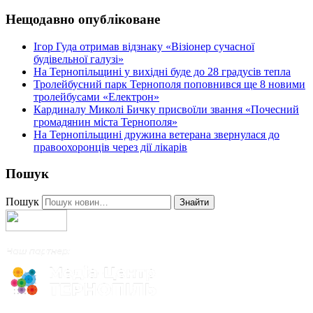
Нещодавно опубліковане
Ігор Гуда отримав відзнаку «Візіонер сучасної
будівельної галузі»
На Тернопільщині у вихідні буде до 28 градусів тепла
Тролейбусний парк Тернополя поповнився ще 8 новими
тролейбусами «Електрон»
Кардиналу Миколі Бичку присвоїли звання «Почесний
громадянин міста Тернополя»
На Тернопільщині дружина ветерана звернулася до
правоохоронців через дії лікарів
Пошук
Пошук
Знайти