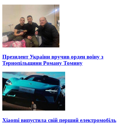
Президент України вручив орден воїну з
Тернопільщини Роману Томину
Xiaomi випустила свій перший електромобіль