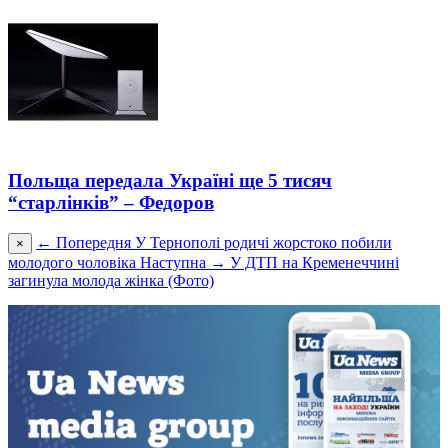
Польща передала Україні ще 5 тисяч
“старлінків” – Федоров
← Попередня
У Тернополі родичі жорстоко побили
×
молодого чоловіка
Наступна →
У ДТП на Кременеччині
загинула молода жінка (Фото)