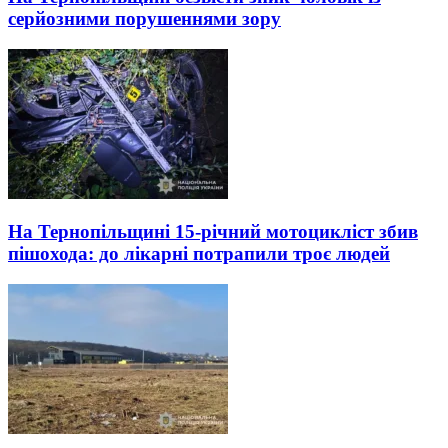
серйозними порушеннями зору
На Тернопільщині 15-річний мотоцикліст збив
пішохода: до лікарні потрапили троє людей