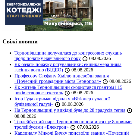
Свіжі новини
Тернопільщина долучилася до конгресових слухань
щодо початку навчального року
08.08.2026
Як бачать пожежу рятувальники: екшнкамера зняла
гасіння вогню (ВІДЕО)
08.08.2026
Професору Стефану Хмілю присвоїли звання
«Почесний громадянин міста Тернополя»
08.08.2026
Як житель Тернопільщини скористався грантом і 15
років створює текстиль
08.08.2026
Ігор Гуда отримав відзнаку «Візіонер сучасної
будівельної галузі»
08.08.2026
На Тернопільщині у вихідні буде до 28 градусів тепла
08.08.2026
Тролейбусний парк Тернополя поповнився ще 8 новими
тролейбусами «Електрон»
07.08.2026
Кардиналу Миколі Бичку присвоїли звання «Почесний