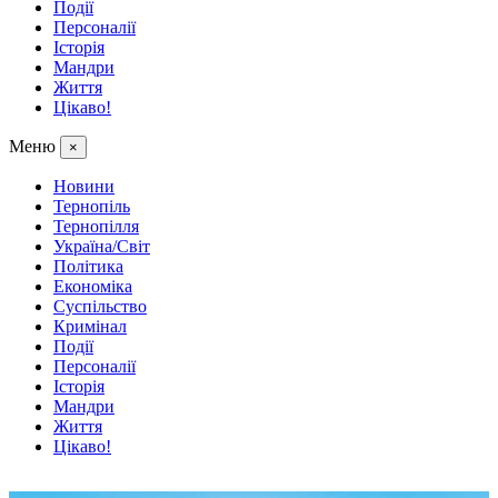
Події
Персоналії
Історія
Мандри
Життя
Цікаво!
Меню
×
Новини
Тернопіль
Тернопілля
Україна/Світ
Політика
Економіка
Суспільство
Кримінал
Події
Персоналії
Історія
Мандри
Життя
Цікаво!