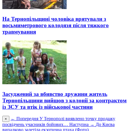
На Тернопільщині чоловіка врятували з
восьмиметрового колодязя після тяжкого
травмування
Засуджений за вбивство дружини житель
Тернопільщини вийшов з колонії за контрактом
із ЗСУ та втік із військової частини
← Попередня
У Тернополі виявлено точку продажу
×
посвідчень учасників бойових…
Наступна →
До Києва
випадково залетіла екзотична птаха (Фото)