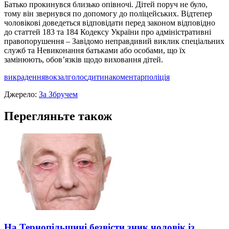
Батько прокинувся близько опівночі. Дітей поруч не було,
тому він звернувся по допомогу до поліцейських. Відтепер
чоловікові доведеться відповідати перед законом відповідно
до статтей 183 та 184 Кодексу України про адміністративні
правопорушення – Завідомо неправдивий виклик спеціальних
служб та Невиконання батьками або особами, що їх
замінюють, обов’язків щодо виховання дітей.
викрадення
вокзал
голос
дитина
коментар
поліція
Джерело:
За Збручем
Перегляньте також
На Тернопільщині безвісти зник чоловік із