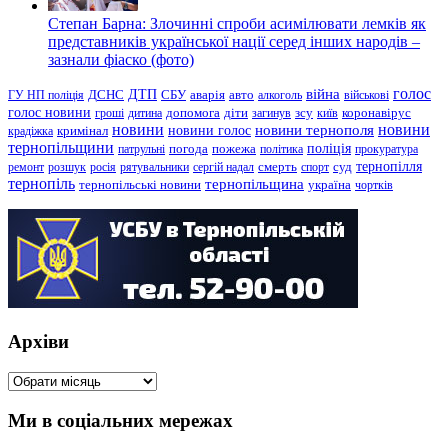
Степан Барна: Злочинні спроби асимілювати лемків як
представників української нації серед інших народів –
зазнали фіаско (фото)
голос
війна
ДТП
ГУ НП поліція
ДСНС
СБУ
аварія
авто
алкоголь
військові
голос новини
зсу
гроші
дитина
допомога
діти
загинув
київ
коронавірус
новини
новини тернополя
новини
новини голос
кримінал
крадіжка
тернопільщини
поліція
патрульні
погода
пожежа
політика
прокуратура
тернопілля
суд
ремонт
розшук
росія
рятувальники
сергій надал
смерть
спорт
тернопіль
тернопільщина
україна
тернопільські новини
чортків
Архіви
Архіви
Ми в соціальних мережах