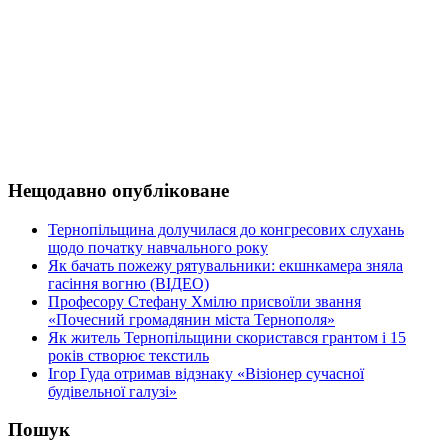
Нещодавно опубліковане
Тернопільщина долучилася до конгресових слухань
щодо початку навчального року
Як бачать пожежу рятувальники: екшнкамера зняла
гасіння вогню (ВІДЕО)
Професору Стефану Хмілю присвоїли звання
«Почесний громадянин міста Тернополя»
Як житель Тернопільщини скористався грантом і 15
років створює текстиль
Ігор Гуда отримав відзнаку «Візіонер сучасної
будівельної галузі»
Пошук