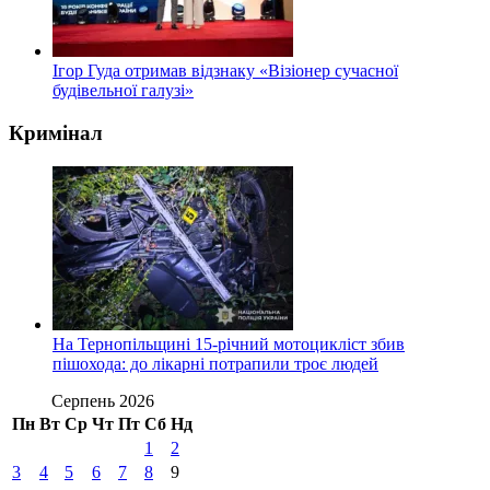
Ігор Гуда отримав відзнаку «Візіонер сучасної
будівельної галузі»
Кримінал
На Тернопільщині 15-річний мотоцикліст збив
пішохода: до лікарні потрапили троє людей
Серпень 2026
Пн
Вт
Ср
Чт
Пт
Сб
Нд
1
2
3
4
5
6
7
8
9