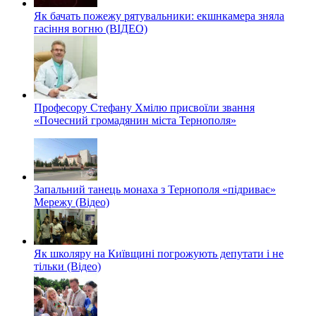
Як бачать пожежу рятувальники: екшнкамера зняла
гасіння вогню (ВІДЕО)
Професору Стефану Хмілю присвоїли звання
«Почесний громадянин міста Тернополя»
Запальний танець монаха з Тернополя «підриває»
Мережу (Відео)
Як школяру на Київщині погрожують депутати і не
тільки (Відео)