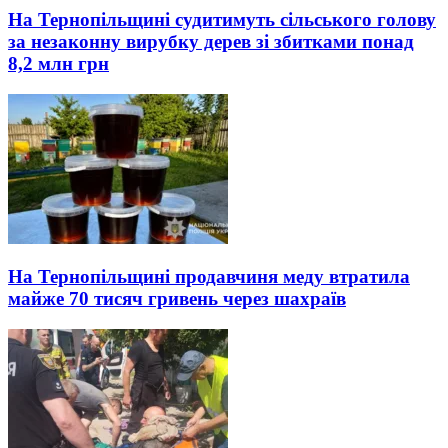
На Тернопільщині судитимуть сільського голову
за незаконну вирубку дерев зі збитками понад
8,2 млн грн
На Тернопільщині продавчиня меду втратила
майже 70 тисяч гривень через шахраїв