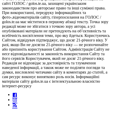
сайті ГОЛОС / golos.te.ua, захищені українським
законодавством про авторське право та інші суміжні права.
При використанні, передруку інформаційних та
фото-,відеоматеріалів сайту, гіперпосилання на ГОЛОС /
golos.te.ua має міститися в першому абзаці тексту. Точка зору
редакції може не збігатися з точкою зору автора, а усі
опубліковані матеріали не претендують на об’єктивність та
всебічність висвітлення теми, про яку йдеться. Користуючись
Сайтом, відвідувач підтверджує, що досяг 21-річного віку. У
разі, якщо Ви не досягли 21-річного віку — не розпочинайте
або припиніть користування Сайтом. Адміністрація Сайту не
несе відповідальності за законність використання Сайту та
його сервісів Користувачем, який не досяг 21-річного віку.
Редакція не відповідає за достовірність та тлумачення
наведеної інформації, а також може не поділяти погляди та
думки, висловлені читачами сайту в коментарях до статей, а
сам ресурс виконує винятково роль носія. Інформаційні
матеріали сайту golos.te.ua є інтелектуальною власністю
інтернет-ресурсу