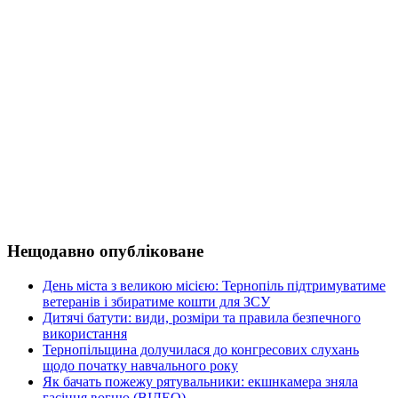
Нещодавно опубліковане
День міста з великою місією: Тернопіль підтримуватиме
ветеранів і збиратиме кошти для ЗСУ
Дитячі батути: види, розміри та правила безпечного
використання
Тернопільщина долучилася до конгресових слухань
щодо початку навчального року
Як бачать пожежу рятувальники: екшнкамера зняла
гасіння вогню (ВІДЕО)