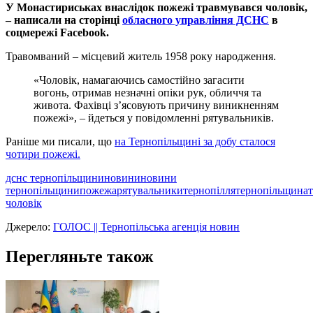
У Монастириськах внаслідок пожежі травмувався чоловік,
– написали на сторінці
обласного управління ДСНС
в
соцмережі
Facebook
.
Травомваний – місцевий житель 1958 року народження.
«Чоловік, намагаючись самостійно загасити
вогонь, отримав незначні опіки рук, обличчя та
живота. Фахівці з’ясовують причину виникненням
пожежі», – йдеться у повідомленні рятувальників.
Раніше ми писали, що
на Тернопільщині за добу сталося
чотири пожежі.
дснс тернопільщини
новини
новини
тернопільщини
пожежа
рятувальники
тернопілля
тернопільщина
чоловік
Джерело:
ГОЛОС || Тернопільська агенція новин
Перегляньте також