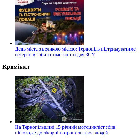
День міста з великою місією: Тернопіль підтримуватиме
ветеранів і збиратиме кошти для ЗСУ
Кримінал
На Тернопільщині 15-річний мотоцикліст збив
пішохода: до лікарні потрапили троє людей