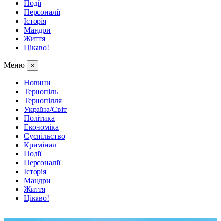
Події
Персоналії
Історія
Мандри
Життя
Цікаво!
Меню
×
Новини
Тернопіль
Тернопілля
Україна/Світ
Політика
Економіка
Суспільство
Кримінал
Події
Персоналії
Історія
Мандри
Життя
Цікаво!