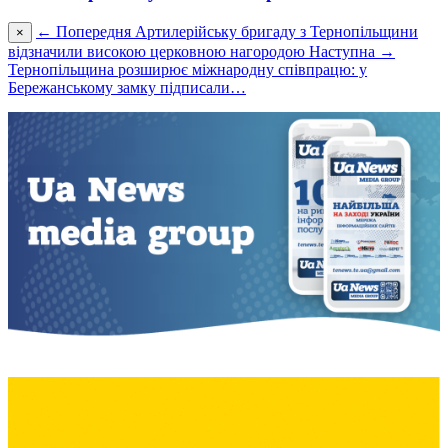
← Попередня
Артилерійську бригаду з Тернопільщини
×
відзначили високою церковною нагородою
Наступна →
Тернопільщина розширює міжнародну співпрацю: у
Бережанському замку підписали…