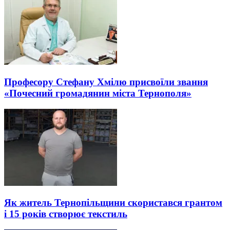
Професору Стефану Хмілю присвоїли звання
«Почесний громадянин міста Тернополя»
Як житель Тернопільщини скористався грантом
і 15 років створює текстиль