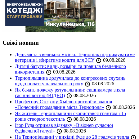
Свіжі новини
День міста з великою місією: Тернопіль підтримуватиме
ветеранів і збиратиме кошти для ЗСУ
09.08.2026
Дитячі батути: види, розміри та правила безпечного
використання
09.08.2026
Тернопільщина долучилася до конгресових слухань
щодо початку навчального року
08.08.2026
Як бачать пожежу рятувальники: екшнкамера зняла
гасіння вогню (ВІДЕО)
08.08.2026
Професору Стефану Хмілю присвоїли звання
«Почесний громадянин міста Тернополя»
08.08.2026
Як житель Тернопільщини скористався грантом і 15
років створює текстиль
08.08.2026
Ігор Гуда отримав відзнаку «Візіонер сучасної
будівельної галузі»
08.08.2026
На Тернопільщині у вихідні буде до 28 градусів тепла