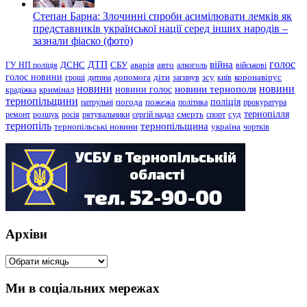
Степан Барна: Злочинні спроби асимілювати лемків як
представників української нації серед інших народів –
зазнали фіаско (фото)
голос
війна
ДТП
ГУ НП поліція
ДСНС
СБУ
аварія
авто
алкоголь
військові
голос новини
зсу
гроші
дитина
допомога
діти
загинув
київ
коронавірус
новини
новини тернополя
новини
новини голос
кримінал
крадіжка
тернопільщини
поліція
патрульні
погода
пожежа
політика
прокуратура
тернопілля
суд
ремонт
розшук
росія
рятувальники
сергій надал
смерть
спорт
тернопіль
тернопільщина
україна
тернопільські новини
чортків
Архіви
Архіви
Ми в соціальних мережах