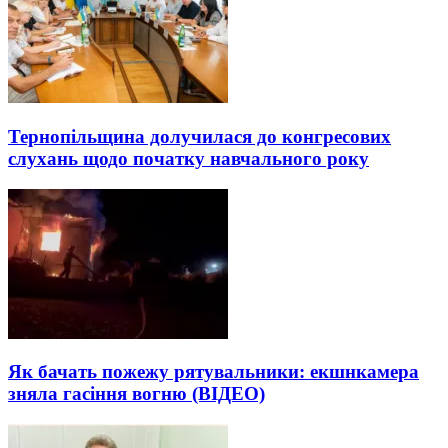
Тернопільщина долучилася до конгресових
слухань щодо початку навчального року
Як бачать пожежу рятувальники: екшнкамера
зняла гасіння вогню (ВІДЕО)