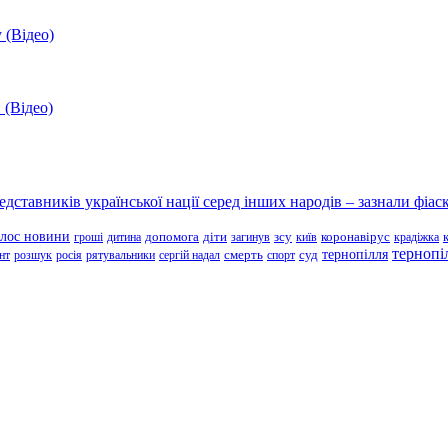
 (Відео)
 (Відео)
ставників української нації серед інших народів – зазнали фіаск
олос новини
зсу
гроші
дитина
допомога
діти
загинув
київ
коронавірус
крадіжка
тернопі
тернопілля
суд
нт
розшук
росія
рятувальники
сергій надал
смерть
спорт