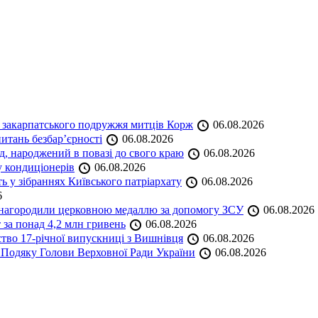
и закарпатського подружжя митців Корж
06.08.2026
итань безбар’єрності
06.08.2026
нд, народжений в повазі до свого краю
06.08.2026
у кондиціонерів
06.08.2026
 у зібраннях Київського патріархату
06.08.2026
6
а нагородили церковною медаллю за допомогу ЗСУ
06.08.2026
 за понад 4,2 млн гривень
06.08.2026
ство 17-річної випускниці з Вишнівця
06.08.2026
 Подяку Голови Верховної Ради України
06.08.2026