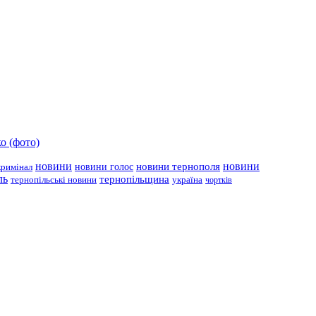
о (фото)
новини
новини тернополя
новини
новини голос
кримінал
ль
тернопільщина
україна
тернопільські новини
чортків