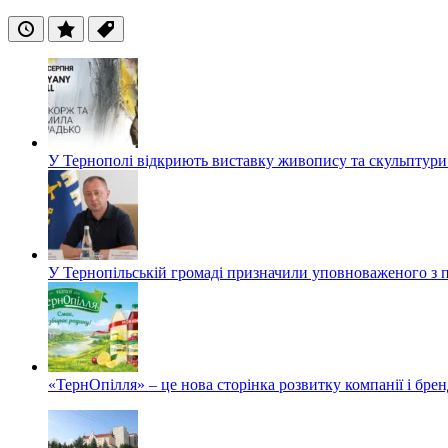
Останні
Популярні
Теги
У Тернополі відкриють виставку живопису та скульптур
У Тернопільській громаді призначили уповноваженого з п
«ТернОпілля» – це нова сторінка розвитку компанії і бре