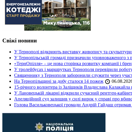
Свіжі новини
У Тернополі відкриють виставку живопису та скульптур
У Тернопільській громаді призначили уповноваженого з п
«ТернОпілля» – це нова сторінка розвитку компанії і бре
У тролейбусах і маршрутках Тернополя перевірили робот
Священнику з Тернополя заборонили служити через участь
На Тернопільщині за добу сталося 14 пожеж
06.08.202
15-річного волонтера із Заліщиків Владислава Калакайл
У Лановецькій лікарні відкрили сучасний рентген-кабінет
Апеляційний суд залишив у силі вирок у справі про вбив
Голова Васильковецької громади Андрій Гайдаш отримав