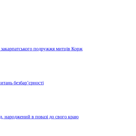
и закарпатського подружжя митців Корж
итань безбар’єрності
нд, народжений в повазі до свого краю