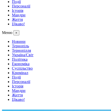
Події
Персоналії
Історія
Мандри
Життя
Цікаво!
Меню
×
Новини
Тернопіль
Тернопілля
Україна/Світ
Політика
Економіка
Суспільство
Кримінал
Події
Персоналії
Історія
Мандри
Життя
Цікаво!