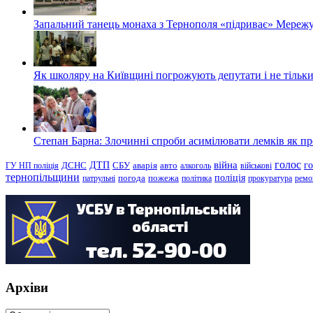
Запальний танець монаха з Тернополя «підриває» Мережу
Як школяру на Київщині погрожують депутати і не тільки
Степан Барна: Злочинні спроби асимілювати лемків як пред
голос
війна
г
ДТП
ГУ НП поліція
ДСНС
СБУ
аварія
авто
алкоголь
військові
тернопільщини
поліція
патрульні
погода
пожежа
політика
прокуратура
ремо
Архіви