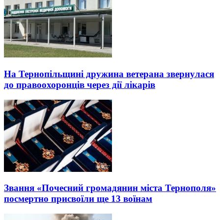
На Тернопільщині дружина ветерана звернулася
до правоохоронців через дії лікарів
Звання «Почесний громадянин міста Тернополя»
посмертно присвоїли ще 13 воїнам