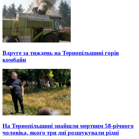
Вдруге за тиждень на Тернопільщині горів
комбайн
На Тернопільщині знайшли мертвим 58-річного
чоловіка, якого три дні розшукували рідні