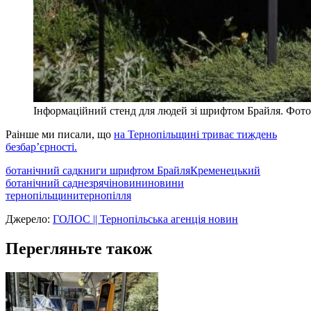
Інформаційний стенд для людей зі шрифтом Брайля. Фот
Раінше ми писали, що
на Тернопільщині триває тиждень
безбар’єрності.
ботанічний сад
книги шрифтом Брайля
Кременецький
ботанічний сад
незрячі
новини
новини
тернопільщини
тернопілля
Джерело:
ГОЛОС || Тернопільська агенція новин
Перегляньте також