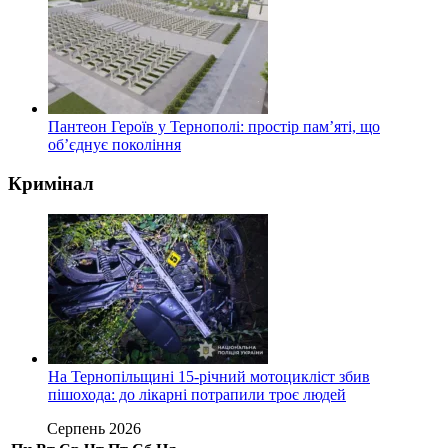
Пантеон Героїв у Тернополі: простір пам’яті, що
об’єднує покоління
Кримінал
На Тернопільщині 15-річний мотоцикліст збив
пішохода: до лікарні потрапили троє людей
Серпень 2026