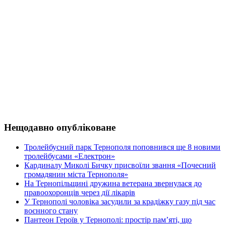
Нещодавно опубліковане
Тролейбусний парк Тернополя поповнився ще 8 новими
тролейбусами «Електрон»
Кардиналу Миколі Бичку присвоїли звання «Почесний
громадянин міста Тернополя»
На Тернопільщині дружина ветерана звернулася до
правоохоронців через дії лікарів
У Тернополі чоловіка засудили за крадіжку газу під час
воєнного стану
Пантеон Героїв у Тернополі: простір пам’яті, що