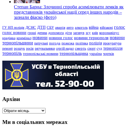
Степан Барна: Злочинні спроби асимілювати лемків як
представників української нації серед інших народів –
зазнали фіаско (фото)
голос
війна
ДТП
ГУ НП поліція
ДСНС
СБУ
аварія
авто
алкоголь
військові
голос новини
зсу
гроші
дитина
допомога
діти
загинув
київ
коронавірус
новини
новини тернополя
новини
новини голос
кримінал
крадіжка
тернопільщини
поліція
патрульні
погода
пожежа
політика
прокуратура
тернопілля
суд
ремонт
розшук
росія
рятувальники
сергій надал
смерть
спорт
тернопіль
тернопільщина
україна
тернопільські новини
чортків
Архіви
Архіви
Ми в соціальних мережах