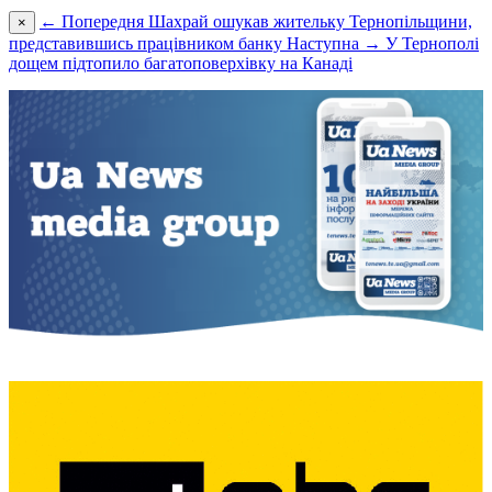
← Попередня
Шахрай ошукав жительку Тернопільщини,
×
представившись працівником банку
Наступна →
У Тернополі
дощем підтопило багатоповерхівку на Канаді