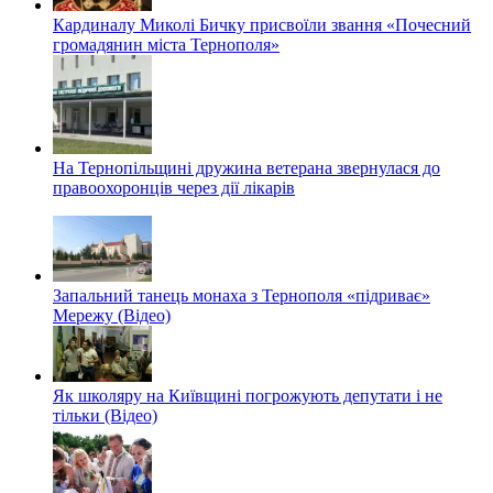
Кардиналу Миколі Бичку присвоїли звання «Почесний
громадянин міста Тернополя»
На Тернопільщині дружина ветерана звернулася до
правоохоронців через дії лікарів
Запальний танець монаха з Тернополя «підриває»
Мережу (Відео)
Як школяру на Київщині погрожують депутати і не
тільки (Відео)