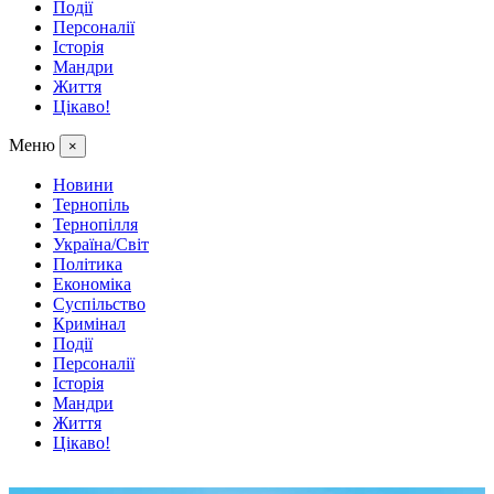
Події
Персоналії
Історія
Мандри
Життя
Цікаво!
Меню
×
Новини
Тернопіль
Тернопілля
Україна/Світ
Політика
Економіка
Суспільство
Кримінал
Події
Персоналії
Історія
Мандри
Життя
Цікаво!