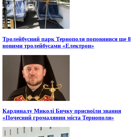
Тролейбусний парк Тернополя поповнився ще 8
новими тролейбусами «Електрон»
Кардиналу Миколі Бичку присвоїли звання
«Почесний громадянин міста Тернополя»