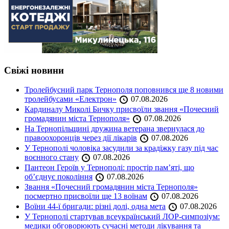
Свіжі новини
Тролейбусний парк Тернополя поповнився ще 8 новими
тролейбусами «Електрон»
07.08.2026
Кардиналу Миколі Бичку присвоїли звання «Почесний
громадянин міста Тернополя»
07.08.2026
На Тернопільщині дружина ветерана звернулася до
правоохоронців через дії лікарів
07.08.2026
У Тернополі чоловіка засудили за крадіжку газу під час
воєнного стану
07.08.2026
Пантеон Героїв у Тернополі: простір пам’яті, що
об’єднує покоління
07.08.2026
Звання «Почесний громадянин міста Тернополя»
посмертно присвоїли ще 13 воїнам
07.08.2026
Воїни 44-ї бригади: різні долі, одна мета
07.08.2026
У Тернополі стартував всеукраїнський ЛОР-симпозіум:
медики обговорюють сучасні методи лікування та