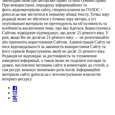
законодавством про авторське право та інші суміжні права.
При використанні, передруку інформаційних та
фото-,відеоматеріалів сайту, гіперпосилання на ГОЛОС /
golos.te.ua має міститися в першому абзаці тексту. Точка зору
редакції може не збігатися з точкою зору автора, а усі
опубліковані матеріали не претендують на об’єктивність та
всебічність висвітлення теми, про яку йдеться. Користуючись
Сайтом, відвідувач підтверджує, що досяг 21-річного віку. У
разі, якщо Ви не досягли 21-річного віку — не розпочинайте
або припиніть користування Сайтом. Адміністрація Сайту не
несе відповідальності за законність використання Сайту та
його сервісів Користувачем, який не досяг 21-річного віку.
Редакція не відповідає за достовірність та тлумачення
наведеної інформації, а також може не поділяти погляди та
думки, висловлені читачами сайту в коментарях до статей, а
сам ресурс виконує винятково роль носія. Інформаційні
матеріали сайту golos.te.ua є інтелектуальною власністю
інтернет-ресурсу