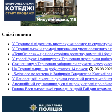
Свіжі новини
У Тернополі відкриють виставку живопису та скульптур
У Тернопільській громаді призначили уповноваженого з п
«ТернОпілля» – це нова сторінка розвитку компанії і бре
У тролейбусах і маршрутках Тернополя перевірили робот
Священнику з Тернополя заборонили служити через участь
На Тернопільщині за добу сталося 14 пожеж
06.08.202
15-річного волонтера із Заліщиків Владислава Калакайл
У Лановецькій лікарні відкрили сучасний рентген-кабінет
Апеляційний суд залишив у силі вирок у справі про вбив
Голова Васильковецької громади Андрій Гайдаш отримав