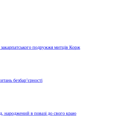
и закарпатського подружжя митців Корж
итань безбар’єрності
нд, народжений в повазі до свого краю