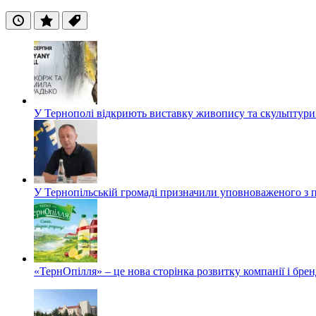
Останні
Популярні
Теги
У Тернополі відкриють виставку живопису та скульптур
У Тернопільській громаді призначили уповноваженого з п
«ТернОпілля» – це нова сторінка розвитку компанії і бре