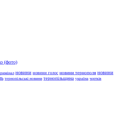
о (фото)
новини
новини тернополя
новини
новини голос
кримінал
ль
тернопільщина
україна
тернопільські новини
чортків