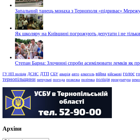
Запальний танець монаха з Тернополя «підриває» Мережу
Як школяру на Київщині погрожують депутати і не тільки
Степан Барна: Злочинні спроби асимілювати лемків як пред
голос
війна
г
ДТП
ГУ НП поліція
ДСНС
СБУ
аварія
авто
алкоголь
військові
тернопільщини
поліція
патрульні
погода
пожежа
політика
прокуратура
ремо
Архіви