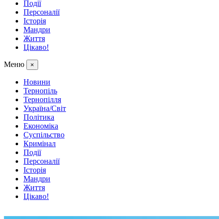
Події
Персоналії
Історія
Мандри
Життя
Цікаво!
Меню
×
Новини
Тернопіль
Тернопілля
Україна/Світ
Політика
Економіка
Суспільство
Кримінал
Події
Персоналії
Історія
Мандри
Життя
Цікаво!