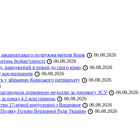
и закарпатського подружжя митців Корж
06.08.2026
итань безбар’єрності
06.08.2026
нд, народжений в повазі до свого краю
06.08.2026
у кондиціонерів
06.08.2026
 у зібраннях Київського патріархату
06.08.2026
6
а нагородили церковною медаллю за допомогу ЗСУ
06.08.2026
 за понад 4,2 млн гривень
06.08.2026
ство 17-річної випускниці з Вишнівця
06.08.2026
 Подяку Голови Верховної Ради України
06.08.2026