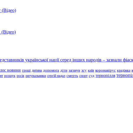
 (Відео)
 (Відео)
ставників української нації серед інших народів – зазнали фіаск
олос новини
зсу
гроші
дитина
допомога
діти
загинув
київ
коронавірус
крадіжка
тернопі
тернопілля
суд
нт
розшук
росія
рятувальники
сергій надал
смерть
спорт