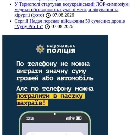
У Тернополі стартував всеукраїнський ЛОР-симпозіум:
медики обговорюють сучасні методи лікування та
хірургії (фото)
07.08.2026
Сергій Надал передав військовим 50 сучасних дронів
“Vyriy Pro 15”
07.08.2026