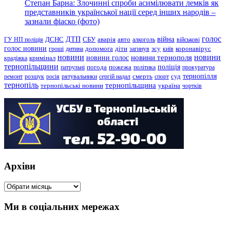
Степан Барна: Злочинні спроби асимілювати лемків як
представників української нації серед інших народів –
зазнали фіаско (фото)
голос
війна
ДТП
ГУ НП поліція
ДСНС
СБУ
аварія
авто
алкоголь
військові
голос новини
зсу
гроші
дитина
допомога
діти
загинув
київ
коронавірус
новини
новини тернополя
новини
новини голос
кримінал
крадіжка
тернопільщини
поліція
патрульні
погода
пожежа
політика
прокуратура
тернопілля
суд
ремонт
розшук
росія
рятувальники
сергій надал
смерть
спорт
тернопіль
тернопільщина
україна
тернопільські новини
чортків
Архіви
Архіви
Ми в соціальних мережах