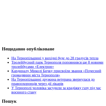
Нещодавно опубліковане
На Тернопільщині у вихідні буде до 28 градусів тепла
Тролейбусний парк Тернополя поповнився ще 8 новими
тролейбусами «Електрон»
Кардиналу Миколі Бичку присвоїли звання «Почесний
громадянин міста Тернополя»
На Тернопільщині дружина ветерана звернулася до
правоохоронців через дії лікарів
У Тернополі чоловіка засудили за крадіжку газу під час
воєнного стану
Пошук