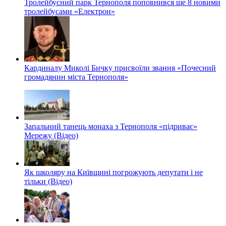
Тролейбусний парк Тернополя поповнився ще 8 новими
тролейбусами «Електрон»
Кардиналу Миколі Бичку присвоїли звання «Почесний
громадянин міста Тернополя»
Запальний танець монаха з Тернополя «підриває»
Мережу (Відео)
Як школяру на Київщині погрожують депутати і не
тільки (Відео)