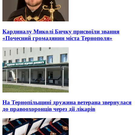
Кардиналу Миколі Бичку присвоїли звання
«Почесний громадянин міста Тернополя»
На Тернопільщині дружина ветерана звернулася
до правоохоронців через дії лікарів