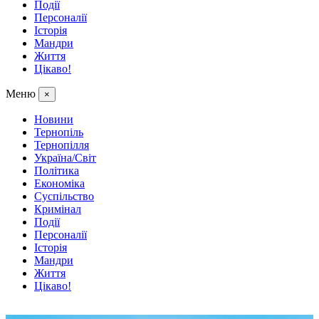
Події
Персоналії
Історія
Мандри
Життя
Цікаво!
Меню
×
Новини
Тернопіль
Тернопілля
Україна/Світ
Політика
Економіка
Суспільство
Кримінал
Події
Персоналії
Історія
Мандри
Життя
Цікаво!