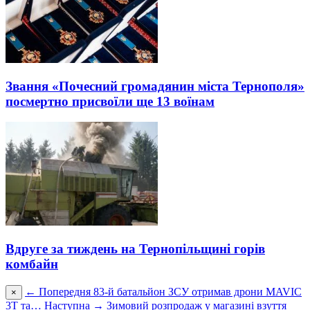
Звання «Почесний громадянин міста Тернополя»
посмертно присвоїли ще 13 воїнам
Вдруге за тиждень на Тернопільщині горів
комбайн
← Попередня
83-й батальйон ЗСУ отримав дрони MAVIC
×
3T та…
Наступна →
Зимовий розпродаж у магазині взуття