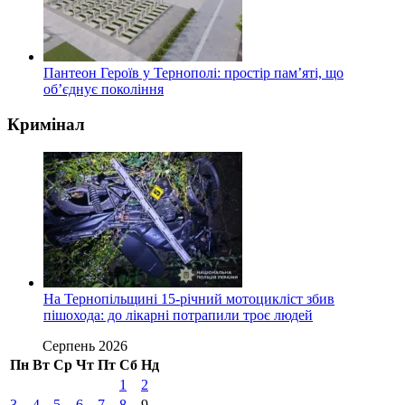
Пантеон Героїв у Тернополі: простір пам’яті, що
об’єднує покоління
Кримінал
На Тернопільщині 15-річний мотоцикліст збив
пішохода: до лікарні потрапили троє людей
Серпень 2026
Пн
Вт
Ср
Чт
Пт
Сб
Нд
1
2
3
4
5
6
7
8
9