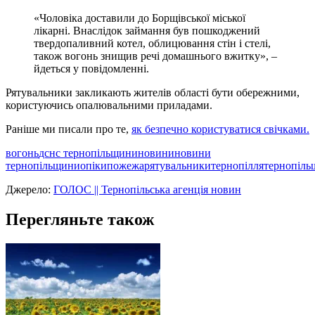
«Чоловіка доставили до Борщівської міської
лікарні. Внаслідок займання був пошкоджений
твердопаливний котел, облицювання стін і стелі,
також вогонь знищив речі домашнього вжитку», –
йдеться у повідомленні.
Рятувальники закликають жителів області бути обережними,
користуючись опалювальними приладами.
Раніше ми писали про те,
як безпечно користуватися свічками.
вогонь
дснс тернопільщини
новини
новини
тернопільщини
опіки
пожежа
рятувальники
тернопілля
тернопіль
Джерело:
ГОЛОС || Тернопільська агенція новин
Перегляньте також