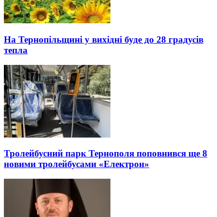
На Тернопільщині у вихідні буде до 28 градусів
тепла
Тролейбусний парк Тернополя поповнився ще 8
новими тролейбусами «Електрон»