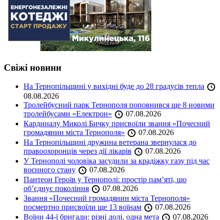
Свіжі новини
На Тернопільщині у вихідні буде до 28 градусів тепла
08.08.2026
Тролейбусний парк Тернополя поповнився ще 8 новими
тролейбусами «Електрон»
07.08.2026
Кардиналу Миколі Бичку присвоїли звання «Почесний
громадянин міста Тернополя»
07.08.2026
На Тернопільщині дружина ветерана звернулася до
правоохоронців через дії лікарів
07.08.2026
У Тернополі чоловіка засудили за крадіжку газу під час
воєнного стану
07.08.2026
Пантеон Героїв у Тернополі: простір пам’яті, що
об’єднує покоління
07.08.2026
Звання «Почесний громадянин міста Тернополя»
посмертно присвоїли ще 13 воїнам
07.08.2026
Воїни 44-ї бригади: різні долі, одна мета
07.08.2026