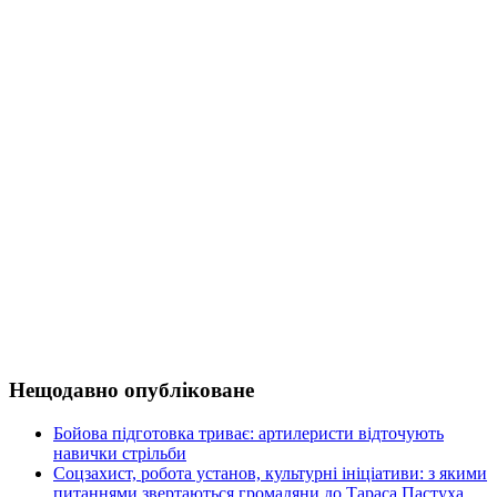
Нещодавно опубліковане
Бойова підготовка триває: артилеристи відточують
навички стрільби
Соцзахист, робота установ, культурні ініціативи: з якими
питаннями звертаються громадяни до Тараса Пастуха