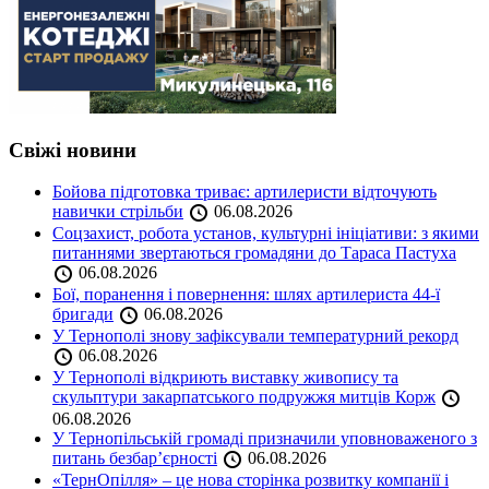
Свіжі новини
Бойова підготовка триває: артилеристи відточують
навички стрільби
06.08.2026
Соцзахист, робота установ, культурні ініціативи: з якими
питаннями звертаються громадяни до Тараса Пастуха
06.08.2026
Бої, поранення і повернення: шлях артилериста 44-ї
бригади
06.08.2026
У Тернополі знову зафіксували температурний рекорд
06.08.2026
У Тернополі відкриють виставку живопису та
скульптури закарпатського подружжя митців Корж
06.08.2026
У Тернопільській громаді призначили уповноваженого з
питань безбар’єрності
06.08.2026
«ТернОпілля» – це нова сторінка розвитку компанії і