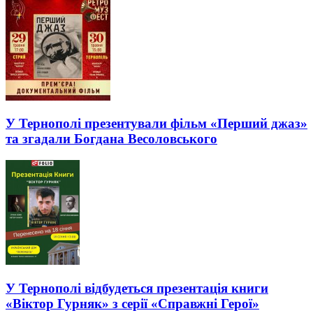
У Тернополі презентували фільм «Перший джаз»
та згадали Богдана Весоловського
У Тернополі відбудеться презентація книги
«Віктор Гурняк» з серії «Справжні Герої»