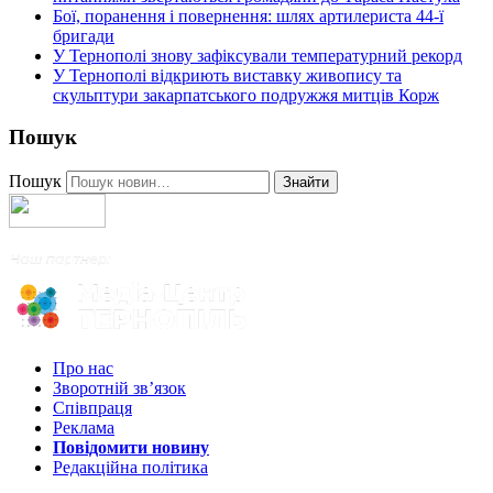
Бої, поранення і повернення: шлях артилериста 44-ї
бригади
У Тернополі знову зафіксували температурний рекорд
У Тернополі відкриють виставку живопису та
скульптури закарпатського подружжя митців Корж
Пошук
Пошук
Знайти
Про нас
Зворотній зв’язок
Співпраця
Реклама
Повідомити новину
Редакційна політика