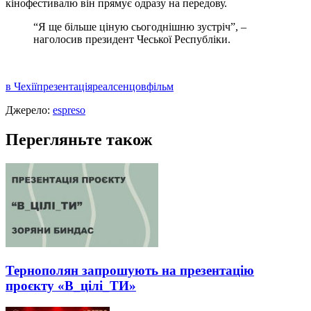
кінофестивалю він прямує одразу на передову.
“Я ще більше ціную сьогоднішню зустріч”, –
наголосив президент Чеської Республіки.
в Чехії
презентація
реал
сенцов
фільм
Джерело:
espreso
Перегляньте також
Тернополян запрошують на презентацію
проєкту «В_цілі_ТИ»