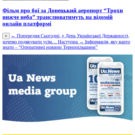
Фільм про бої за Донецький аеропорт “Трохи
нижче неба” транслюватимуть на відомій
онлайн платформі
← Попередня
Сьогодні, у День Української Державності,
×
хочемо подякувати усім…
Наступна →
Інформація, яку варто
знати – “Оперативні новини Тернопільщини”