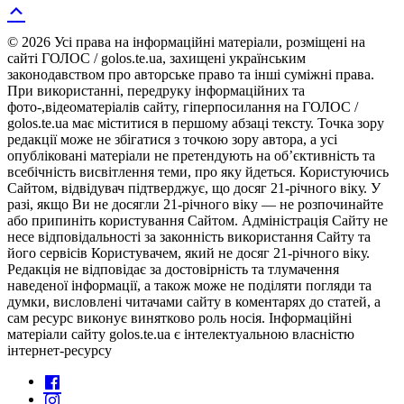
© 2026 Усі права на інформаційні матеріали, розміщені на
сайті ГОЛОС / golos.te.ua, захищені українським
законодавством про авторське право та інші суміжні права.
При використанні, передруку інформаційних та
фото-,відеоматеріалів сайту, гіперпосилання на ГОЛОС /
golos.te.ua має міститися в першому абзаці тексту. Точка зору
редакції може не збігатися з точкою зору автора, а усі
опубліковані матеріали не претендують на об’єктивність та
всебічність висвітлення теми, про яку йдеться. Користуючись
Сайтом, відвідувач підтверджує, що досяг 21-річного віку. У
разі, якщо Ви не досягли 21-річного віку — не розпочинайте
або припиніть користування Сайтом. Адміністрація Сайту не
несе відповідальності за законність використання Сайту та
його сервісів Користувачем, який не досяг 21-річного віку.
Редакція не відповідає за достовірність та тлумачення
наведеної інформації, а також може не поділяти погляди та
думки, висловлені читачами сайту в коментарях до статей, а
сам ресурс виконує винятково роль носія. Інформаційні
матеріали сайту golos.te.ua є інтелектуальною власністю
інтернет-ресурсу