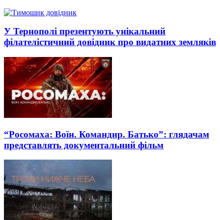
У Тернополі презентують унікальний
філателістичний довідник про видатних земляків
“Росомаха: Воїн. Командир. Батько”: глядачам
представлять документальний фільм