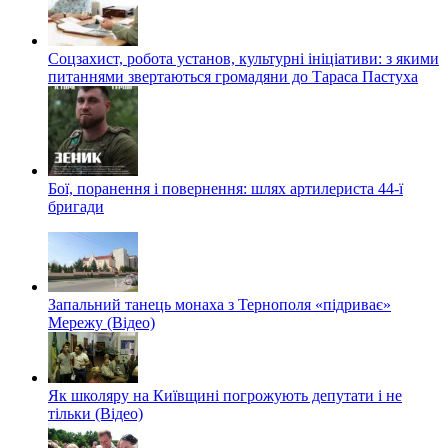
Соцзахист, робота установ, культурні ініціативи: з якими
питаннями звертаються громадяни до Тараса Пастуха
Бої, поранення і повернення: шлях артилериста 44-ї
бригади
Запальний танець монаха з Тернополя «підриває»
Мережу (Відео)
Як школяру на Київщині погрожують депутати і не
тільки (Відео)