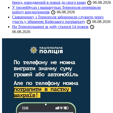
бренд, народжений в повазі до свого краю
06.08.2026
У тролейбусах і маршрутках Тернополя перевірили
роботу кондиціонерів
06.08.2026
Священнику з Тернополя заборонили служити через
участь у зібраннях Київського патріархату
06.08.2026
На Тернопільщині за добу сталося 14 пожеж
06.08.2026