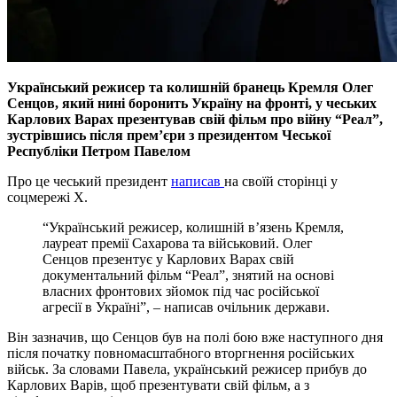
Український режисер та колишній бранець Кремля Олег
Сенцов, який нині боронить Україну на фронті, у чеських
Карлових Варах презентував свій фільм про війну “Реал”,
зустрівшись після прем’єри з президентом Чеської
Республіки Петром Павелом
Про це чеський президент
написав
на своїй сторінці у
соцмережі Х.
“Український режисер, колишній в’язень Кремля,
лауреат премії Сахарова та військовий. Олег
Сенцов презентує у Карлових Варах свій
документальний фільм “Реал”, знятий на основі
власних фронтових зйомок під час російської
агресії в Україні”, – написав очільник держави.
Він зазначив, що Сенцов був на полі бою вже наступного дня
після початку повномасштабного вторгнення російських
військ. За словами Павела, український режисер прибув до
Карлових Варів, щоб презентувати свій фільм, а з