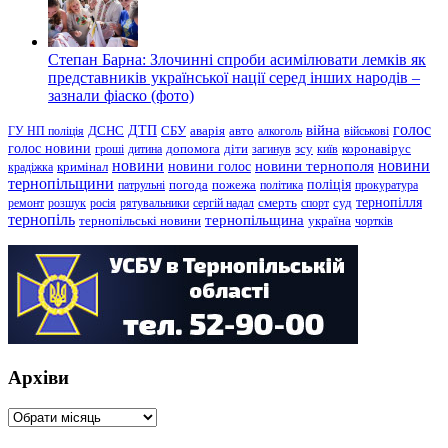
Степан Барна: Злочинні спроби асимілювати лемків як
представників української нації серед інших народів –
зазнали фіаско (фото)
голос
війна
ДТП
ГУ НП поліція
ДСНС
СБУ
аварія
авто
алкоголь
військові
голос новини
зсу
гроші
дитина
допомога
діти
загинув
київ
коронавірус
новини
новини тернополя
новини
новини голос
кримінал
крадіжка
тернопільщини
поліція
патрульні
погода
пожежа
політика
прокуратура
тернопілля
суд
ремонт
розшук
росія
рятувальники
сергій надал
смерть
спорт
тернопіль
тернопільщина
україна
тернопільські новини
чортків
Архіви
Архіви