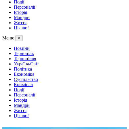
Події
Персоналії
Історія
Мандри
Життя
Цікаво!
Меню
×
Новини
Тернопіль
Тернопілля
Україна/Світ
Політика
Економіка
Суспільство
Кримінал
Події
Персоналії
Історія
Мандри
Життя
Цікаво!